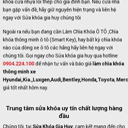
khóa cửa nhựa lõi thép cho gia đình bạn. Nếu cửa nhà
bạn gặp vấn đề, hãy giữ nguyên hiện trạng và liên hệ
ngay với Sửa khóa gia huy chúng tôi
Ngoài ra nếu bạn đang cần Làm Chìa Khóa Ô TÔ ,Chìa
khóa thông minh ô tô (Smart Key), hay bất kỳ chìa khóa
nào của dòng xe ô tô các hãng hãy liên hệ ngay với
chúng tôi. Gọi ngay cho Sửa khóa gia huy qua hotline
0904.224.100
để nhận tư vấn và báo giá
làm chìa khóa
thông minh xe
Hyundai,Kia.,Luxgen
,
Audi,Bentley,Honda,Toyota
,
Merc
giá tốt nhất hôm nay.
Trung tâm sửa khóa uy tín chất lượng hàng
đầu
Chúng tôi, tại
Sửa Khóa Gia Huy
, cam kết mang đến cho