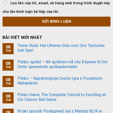
Lưu tên của tôi, email, và trang web trong trình duyệt này
cho lần bình luận kế tiếp của tôi.
BÀI VIẾT MỚI NHẤT
Tower Rush: Het Ultieme Gids voor Ons Tactische
08
Gok Spel
Th8
Plinko-spillet – Alt spilleren må vite å kjenne til Om
08
Dette spennende spilleautomaten
Th8
Plinko – Najzanimljivija Casino Igra s Posebnom
08
Mehanikom
Th8
Plinko Game: The Complete Tutorial to Excelling at
08
Our Classic Ball Game
Th8
W jaki sposób Posługiwać się z Metody BLIK w
08