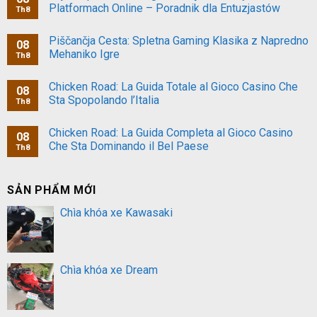
Platformach Online – Poradnik dla Entuzjastów
Th8
Piščančja Cesta: Spletna Gaming Klasika z Napredno
08
Mehaniko Igre
Th8
Chicken Road: La Guida Totale al Gioco Casino Che
08
Sta Spopolando l’Italia
Th8
Chicken Road: La Guida Completa al Gioco Casino
08
Che Sta Dominando il Bel Paese
Th8
SẢN PHẨM MỚI
Chìa khóa xe Kawasaki
Chìa khóa xe Dream