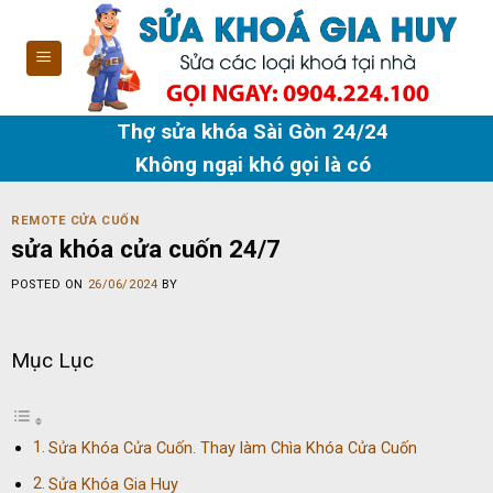
Skip
to
content
Thợ sửa khóa Sài Gòn 24/24
Không ngại khó gọi là có
REMOTE CỬA CUỐN
sửa khóa cửa cuốn 24/7
POSTED ON
26/06/2024
BY
Mục Lục
Sửa Khóa Cửa Cuốn. Thay làm Chìa Khóa Cửa Cuốn
Sửa Khóa Gia Huy