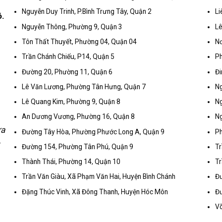
Nguyễn Duy Trinh, P.Bình Trưng Tây, Quận 2
Li
ó.
Nguyễn Thông, Phường 9, Quận 3
Lê
Tôn Thất Thuyết, Phường 04, Quận 04
Nơ
Trần Chánh Chiếu, P14, Quận 5
Ph
Đường 20, Phường 11, Quận 6
Đi
Lê Văn Lương, Phường Tân Hưng, Quận 7
Ng
Lê Quang Kim, Phường 9, Quận 8
Ng
An Dương Vương, Phường 16, Quận 8
Ng
a
Đường Tây Hòa, Phường Phước Long A, Quận 9
Ph
–
Đường 154, Phường Tân Phú, Quận 9
Tr
Thành Thái, Phường 14, Quận 10
Tr
Trần Văn Giàu, Xã Phạm Văn Hai, Huyện Bình Chánh
Đư
Đặng Thúc Vinh, Xã Đông Thanh, Huyện Hóc Môn
Đư
Võ