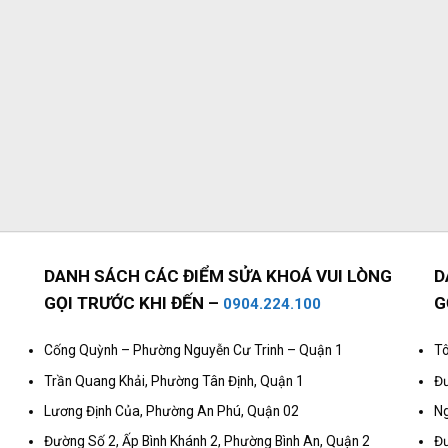
DANH SÁCH CÁC ĐIỂM SỬA KHOÁ VUI LÒNG
D
GỌI TRƯỚC KHI ĐẾN –
G
0904.224.100
Cống Quỳnh – Phường Nguyễn Cư Trinh – Quận 1
Tô
Trần Quang Khải, Phường Tân Định, Quận 1
Đư
Lương Định Của, Phường An Phú, Quận 02
Ng
Đường Số 2, Ấp Bình Khánh 2, Phường Bình An, Quận 2
Đư