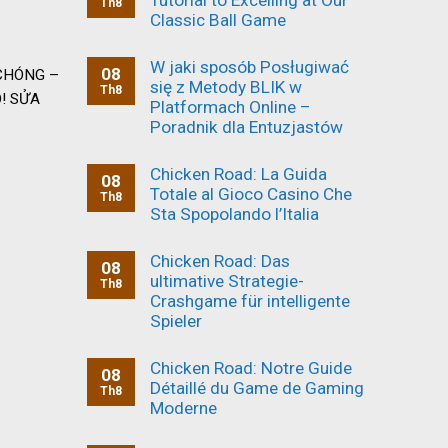
Tutorial to Excelling at Our
Th8
Classic Ball Game
W jaki sposób Posługiwać
08
CHÓNG –
się z Metody BLIK w
Th8
! SỬA
Platformach Online –
Poradnik dla Entuzjastów
Chicken Road: La Guida
08
Totale al Gioco Casino Che
Th8
Sta Spopolando l’Italia
Chicken Road: Das
08
ultimative Strategie-
Th8
Crashgame für intelligente
Spieler
Chicken Road: Notre Guide
08
Détaillé du Game de Gaming
Th8
Moderne