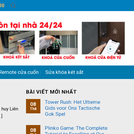
00
Remote cửa cuốn
Sửa khóa két sắt
BÀI VIẾT MỚI NHẤT
Tower Rush: Het Ultieme
08
Gids voor Ons Tactische
 huy Liên
Th8
Gok Spel
.]
Plinko Game: The Complete
08