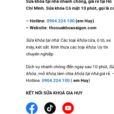
Sửa khóa tại nhà nhanh chóng, giá rẻ tại Hồ
Chí Minh. Sửa khóa Có mặt 10 phút, gọi là c
– Hotline:
0904.224.100
(em Huy)
– Website: thosuakhoasaigon.com
Sửa khóa tại nhà
: Các loại
khóa
cửa, ô tô, xe
máy, két sắt. Kính thưa các loại
khóa
. Uy tín
chuyên nghiệp
Dịch vụ nhanh chóng đến ngay sau 10 phút,
Sử
khóa
, mở
khóa
, làm chìa
khóa tại nhà
giá rẻ. 
Hotline:
0904.224.100
(
em Huy
)
KẾT NỐI SỬA KHOÁ GIA HUY