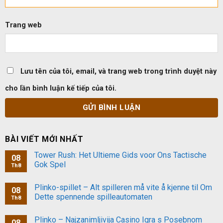
Trang web
Lưu tên của tôi, email, và trang web trong trình duyệt này
cho lần bình luận kế tiếp của tôi.
BÀI VIẾT MỚI NHẤT
Tower Rush: Het Ultieme Gids voor Ons Tactische
08
Gok Spel
Th8
Plinko-spillet – Alt spilleren må vite å kjenne til Om
08
Dette spennende spilleautomaten
Th8
Plinko – Najzanimljivija Casino Igra s Posebnom
08