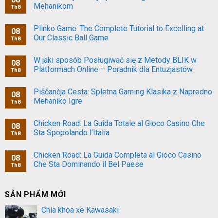
Mehanikom
Th8
Plinko Game: The Complete Tutorial to Excelling at
08
Our Classic Ball Game
Th8
W jaki sposób Posługiwać się z Metody BLIK w
08
Platformach Online – Poradnik dla Entuzjastów
Th8
Piščančja Cesta: Spletna Gaming Klasika z Napredno
08
Mehaniko Igre
Th8
Chicken Road: La Guida Totale al Gioco Casino Che
08
Sta Spopolando l’Italia
Th8
Chicken Road: La Guida Completa al Gioco Casino
08
Che Sta Dominando il Bel Paese
Th8
SẢN PHẨM MỚI
Chìa khóa xe Kawasaki