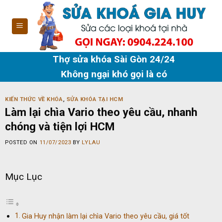
Skip
to
content
Thợ sửa khóa Sài Gòn 24/24
Không ngại khó gọi là có
KIẾN THỨC VỀ KHÓA
,
SỬA KHÓA TẠI HCM
Làm lại chìa Vario theo yêu cầu, nhanh
chóng và tiện lợi HCM
POSTED ON
11/07/2023
BY
LYLAU
Mục Lục
Gia Huy nhận làm lại chìa Vario theo yêu cầu, giá tốt