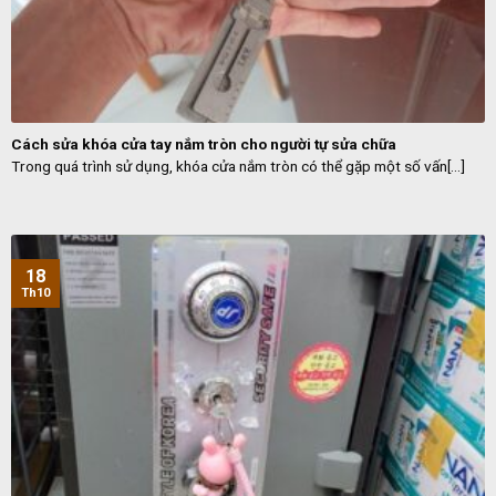
Cách sửa khóa cửa tay nắm tròn cho người tự sửa chữa
Trong quá trình sử dụng, khóa cửa nắm tròn có thể gặp một số vấn[...]
18
Th10