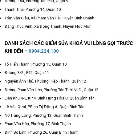
Đường 154, Phường Tân Phú, Quận 9
Thành Thái, Phường 14, Quận 10
Trần Văn Giàu, Xã Phạm Văn Hai, Huyện Bình Chánh
Đặng Thúc Vinh, Xã Đông Thanh, Huyện Hóc Môn
DANH SÁCH CÁC ĐIỂM SỬA KHOÁ VUI LÒNG GỌI TRƯỚC
KHI ĐẾN –
0904.224.100
Tô Hiến Thành, Phường 15, Quận 10
Đường 3/2 , P12, Quận 11
Nguyễn Ảnh Thủ, Phường Hiệp Thành, Quận 12
Đường Phan Văn Hớn, Phường Tân Thới Nhất, Quận 12
Liên Khu 4-5, KP 4, Bình Hưng Hòa B, Quận Bình Tân
Lê Văn Qưới, P.Bình Trị Đông A, Quận Bình Tân
Nơ Trang Long, Phường 13, Quận Bình Thạnh
Phan Văn Hân, Phường 17, Bình Thạnh
Đinh Bộ Lĩnh, Phường 26, Quận Bình Thạnh