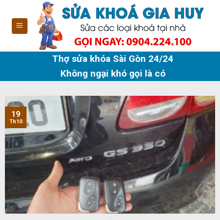
Skip
to
content
Thợ sửa khóa Sài Gòn 24/24
Không ngại khó gọi là có
19
Th10