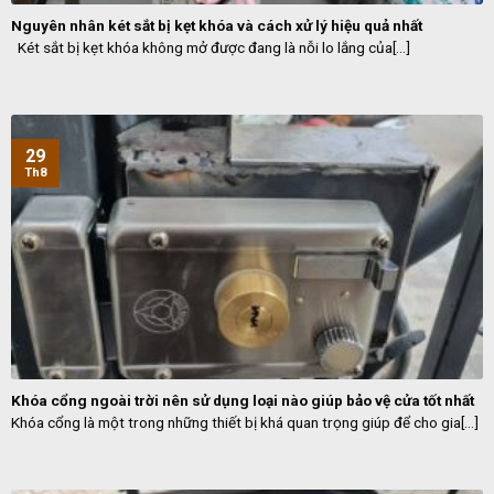
Nguyên nhân két sắt bị kẹt khóa và cách xử lý hiệu quả nhất
Két sắt bị kẹt khóa không mở được đang là nỗi lo lắng của[...]
29
Th8
Khóa cổng ngoài trời nên sử dụng loại nào giúp bảo vệ cửa tốt nhất
Khóa cổng là một trong những thiết bị khá quan trọng giúp để cho gia[...]