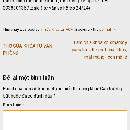
tận nơi cho mọi loại ổ khóa , mọi đồng xe giá rẻ . LH
0938301367 ,zalo ( tư vấn và hổ trợ 24/24)
This entry was posted in
Sửa khóa tại HCM
. Bookmark the
permalink
.
Làm chìa khóa xe smarkey
THỢ SỬA KHÓA TỦ VĂN
yamaha latte mất chìa khóa,
PHÒNG
mất mã id , còn mã id
Để lại một bình luận
Email của bạn sẽ không được hiển thị công khai.
Các trường
bắt buộc được đánh dấu
*
Bình luận
*