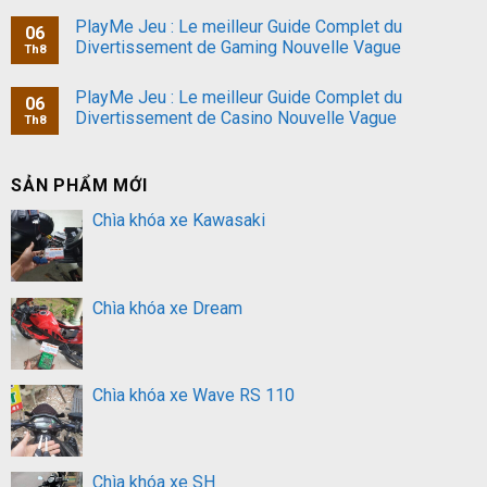
PlayMe Jeu : Le meilleur Guide Complet du
06
Divertissement de Gaming Nouvelle Vague
Th8
PlayMe Jeu : Le meilleur Guide Complet du
06
Divertissement de Casino Nouvelle Vague
Th8
SẢN PHẨM MỚI
Chìa khóa xe Kawasaki
Chìa khóa xe Dream
Chìa khóa xe Wave RS 110
Chìa khóa xe SH