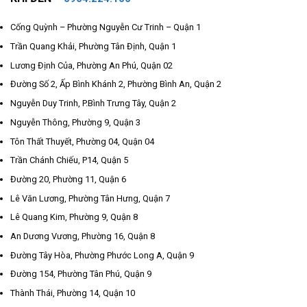
Cống Quỳnh – Phường Nguyễn Cư Trinh – Quận 1
Trần Quang Khải, Phường Tân Định, Quận 1
Lương Định Của, Phường An Phú, Quận 02
Đường Số 2, Ấp Bình Khánh 2, Phường Bình An, Quận 2
Nguyễn Duy Trinh, P.Bình Trưng Tây, Quận 2
Nguyễn Thông, Phường 9, Quận 3
Tôn Thất Thuyết, Phường 04, Quận 04
Trần Chánh Chiếu, P14, Quận 5
Đường 20, Phường 11, Quận 6
Lê Văn Lương, Phường Tân Hưng, Quận 7
Lê Quang Kim, Phường 9, Quận 8
An Dương Vương, Phường 16, Quận 8
Đường Tây Hòa, Phường Phước Long A, Quận 9
Đường 154, Phường Tân Phú, Quận 9
Thành Thái, Phường 14, Quận 10