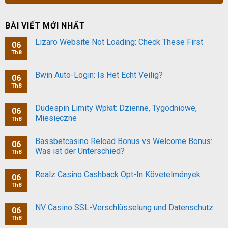
BÀI VIẾT MỚI NHẤT
Lizaro Website Not Loading: Check These First
06
Th8
Bwin Auto-Login: Is Het Echt Veilig?
06
Th8
Dudespin Limity Wpłat: Dzienne, Tygodniowe,
06
Miesięczne
Th8
Bassbetcasino Reload Bonus vs Welcome Bonus:
06
Was ist der Unterschied?
Th8
Realz Casino Cashback Opt-In Követelmények
06
Th8
NV Casino SSL-Verschlüsselung und Datenschutz
06
Th8