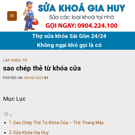
Skip
to
content
Thợ sửa khóa Sài Gòn 24/24
Không ngại khó gọi là có
LẮP KHÓA TỪ
sao chép thẻ từ khóa cửa
POSTED ON
09/06/2024
BY
Mục Lục
Sao Chép Thẻ Từ Khóa Cửa – Thẻ Thang Máy
Sửa Khóa Gia Huy