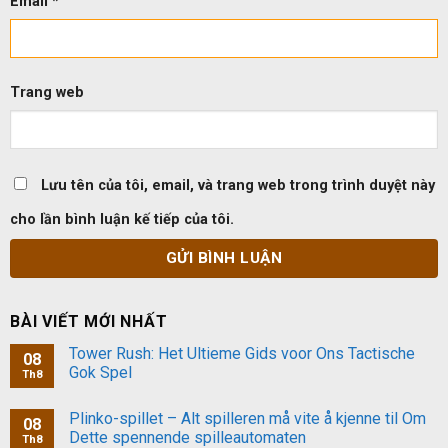
Email
*
Trang web
Lưu tên của tôi, email, và trang web trong trình duyệt này
cho lần bình luận kế tiếp của tôi.
BÀI VIẾT MỚI NHẤT
Tower Rush: Het Ultieme Gids voor Ons Tactische
08
Gok Spel
Th8
Plinko-spillet – Alt spilleren må vite å kjenne til Om
08
Dette spennende spilleautomaten
Th8