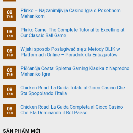
Plinko – Najzanimljivija Casino Igra s Posebnom
08
Mehanikom
Th8
Plinko Game: The Complete Tutorial to Excelling at
08
Our Classic Ball Game
Th8
W jaki sposób Posługiwać się z Metody BLIK w
08
Platformach Online – Poradnik dla Entuzjastów
Th8
Piščančja Cesta: Spletna Gaming Klasika z Napredno
08
Mehaniko Igre
Th8
Chicken Road: La Guida Totale al Gioco Casino Che
08
Sta Spopolando l’Italia
Th8
Chicken Road: La Guida Completa al Gioco Casino
08
Che Sta Dominando il Bel Paese
Th8
SẢN PHẨM MỚI