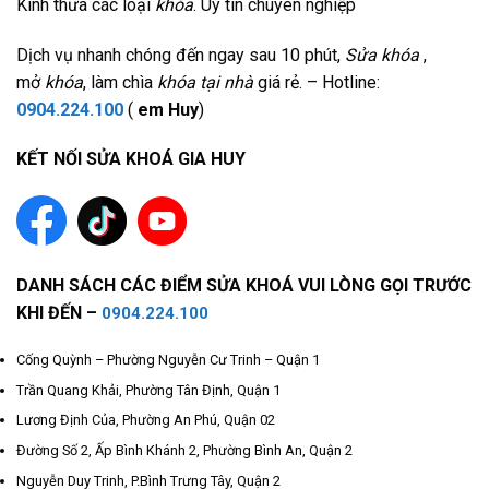
Kính thưa các loại
khóa
. Uy tín chuyên nghiệp
Dịch vụ nhanh chóng đến ngay sau 10 phút,
Sửa khóa
,
mở
khóa
, làm chìa
khóa tại nhà
giá rẻ. – Hotline:
0904.224.100
(
em Huy
)
KẾT NỐI SỬA KHOÁ GIA HUY
DANH SÁCH CÁC ĐIỂM SỬA KHOÁ VUI LÒNG GỌI TRƯỚC
KHI ĐẾN –
0904.224.100
Cống Quỳnh – Phường Nguyễn Cư Trinh – Quận 1
Trần Quang Khải, Phường Tân Định, Quận 1
Lương Định Của, Phường An Phú, Quận 02
Đường Số 2, Ấp Bình Khánh 2, Phường Bình An, Quận 2
Nguyễn Duy Trinh, P.Bình Trưng Tây, Quận 2