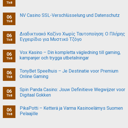
Th8
NV Casino SSL-Verschlüsselung und Datenschutz
06
Th8
Διαδικτυακό Καζίνο Χωρίς Ταυτοποίηση: Ο Πλήρης
06
Εγχειρίδιο για Μυστικό Τζόγο
Th8
Vox Kasino – Din kompletta vägledning till gaming,
06
kampanjer och trygga utbetalningar
Th8
TonyBet Speelhuis – Je Destinatie voor Premium
06
Online Gaming
Th8
Spin Panda Casino: Jouw Definitieve Wegwijzer voor
06
Digitaal Gokken
Th8
PikaPotti – Ketterä ja Varma Kasinoelämys Suomen
06
Pelaajille
Th8