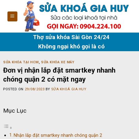
Skip
to
content
Thợ sửa khóa Sài Gòn 24/24
Không ngại khó gọi là có
SỬA KHÓA TẠI HCM
,
SỬA KHÓA XE MÁY
Đơn vị nhận lắp đặt smartkey nhanh
chóng quận 2 có mặt ngay
POSTED ON
29/08/2023
BY
SỬA KHOÁ GIA HUY
Mục Lục
Nhận lắp đặt smartkey nhanh chóng quận 2