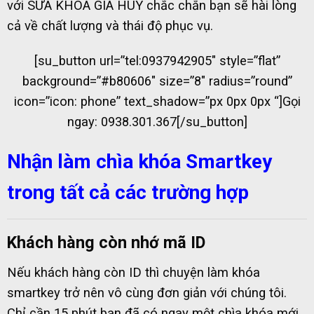
với SỬA KHÓA GIA HUY chắc chắn bạn sẽ hài lòng
cả về chất lượng và thái độ phục vụ.
[su_button url=”tel:0937942905″ style=”flat”
background=”#b80606″ size=”8″ radius=”round”
icon=”icon: phone” text_shadow=”px 0px 0px “]Gọi
ngay: 0938.301.367[/su_button]
Nhận làm chìa khóa Smartkey
trong tất cả các trường hợp
Khách hàng còn nhớ mã ID
Nếu khách hàng còn ID thì chuyện làm khóa
smartkey trở nên vô cùng đơn giản với chúng tôi.
Chỉ cần 15 phút bạn đã có ngay một chìa khóa mới