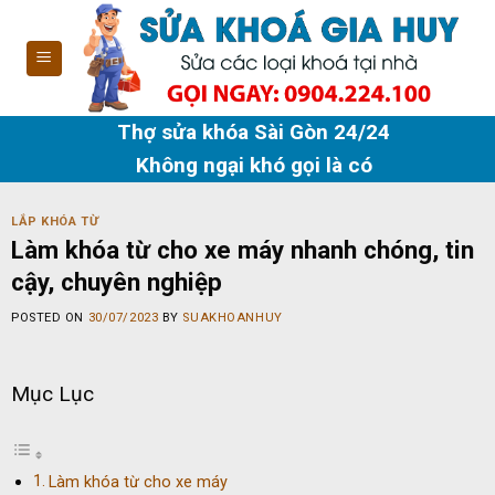
Skip
to
content
Thợ sửa khóa Sài Gòn 24/24
Không ngại khó gọi là có
LẮP KHÓA TỪ
Làm khóa từ cho xe máy nhanh chóng, tin
cậy, chuyên nghiệp
POSTED ON
30/07/2023
BY
SUAKHOANHUY
Mục Lục
Làm khóa từ cho xe máy