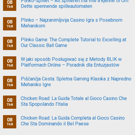
Plinko-spillet – Alt spilleren må vite å kjenne til Om
08
Dette spennende spilleautomaten
Th8
Plinko – Najzanimljivija Casino Igra s Posebnom
08
Mehanikom
Th8
Plinko Game: The Complete Tutorial to Excelling at
08
Our Classic Ball Game
Th8
W jaki sposób Posługiwać się z Metody BLIK w
08
Platformach Online – Poradnik dla Entuzjastów
Th8
Piščančja Cesta: Spletna Gaming Klasika z Napredno
08
Mehaniko Igre
Th8
Chicken Road: La Guida Totale al Gioco Casino Che
08
Sta Spopolando l’Italia
Th8
Chicken Road: La Guida Completa al Gioco Casino
08
Che Sta Dominando il Bel Paese
Th8