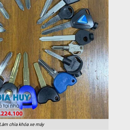
Làm chìa khóa xe máy