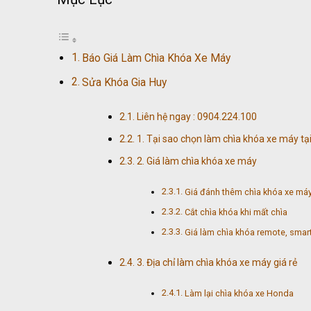
Báo Giá Làm Chìa Khóa Xe Máy
Sửa Khóa Gia Huy
Liên hệ ngay : 0904.224.100
1. Tại sao chọn làm chìa khóa xe máy tạ
2. Giá làm chìa khóa xe máy
Giá đánh thêm chìa khóa xe má
Cắt chìa khóa khi mất chìa
Giá làm chìa khóa remote, sma
3. Địa chỉ làm chìa khóa xe máy giá rẻ
Làm lại chìa khóa xe Honda