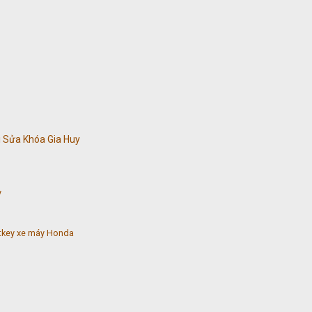
i Sửa Khóa Gia Huy
y
rtkey xe máy Honda