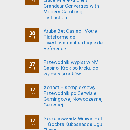
place where Ancient
Th8
Grandeur Converges with
Modern Gambling
Distinction
Aruba Bet Casino : Votre
08
Plateforme de
Th8
Divertissement en Ligne de
Référence
Przewodnik wypłat w NV
07
Casino: Krok po kroku do
Th8
wypłaty środków
Xonbet – Kompleksowy
07
Przewodnik po Serwisie
Th8
Gamingowej Nowoczesnej
Generacji
Soo dhowaada Winwin Bet
07
– Goobta Kubbanadda Ugu
Th8