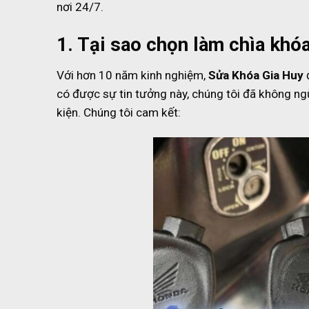
nơi 24/7.
1. Tại sao chọn làm chìa khó
Với hơn 10 năm kinh nghiệm,
Sửa Khóa Gia Huy
đ
có được sự tin tưởng này, chúng tôi đã không ngừ
kiện. Chúng tôi cam kết: