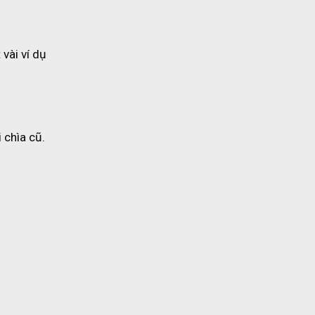
vài ví dụ
 chìa cũ.