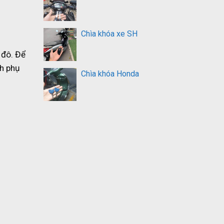
Chìa khóa xe SH
 đô. Để
nh phụ
Chìa khóa Honda