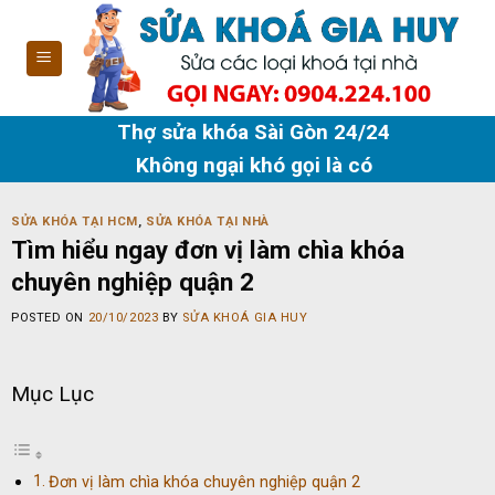
Skip
to
content
Thợ sửa khóa Sài Gòn 24/24
Không ngại khó gọi là có
SỬA KHÓA TẠI HCM
,
SỬA KHÓA TẠI NHÀ
Tìm hiểu ngay đơn vị làm chìa khóa
chuyên nghiệp quận 2
POSTED ON
20/10/2023
BY
SỬA KHOÁ GIA HUY
Mục Lục
Đơn vị làm chìa khóa chuyên nghiệp quận 2