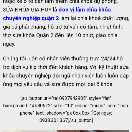
hoặc xe ô tô cần làm thêm chìa khoá dự phòng,
SỬA KHÓA GIA HUY là
đơn vị làm chìa khóa
chuyên nghiệp quận 2
làm lại chìa khoá chất lượng,
giá cả phải chăng, hỗ trợ tư vấn có tâm, nhiệt tình,
thợ sửa khóa Quận 2 đến liền 10 phút, giao chìa
ngay.
Chúng tôi luôn có nhân viên thường trực 24/24 hỗ
trợ dịch vụ kịp thời đến khách hàng. Với kỹ thuật sửa
khóa chuyên nghiệp đội ngũ nhân viên luôn luôn đáp
ứng mọi yêu cầu và sửa được mọi loại ổ khóa.
[su_button url=”tel:0937942905″ style=”flat”
background=”#b80622″ size=”10″ radius=”round” icon=”icon:
phone” text_shadow=”px 0px 0px “]Gọi ngay:
0938.301.367[/su_button]