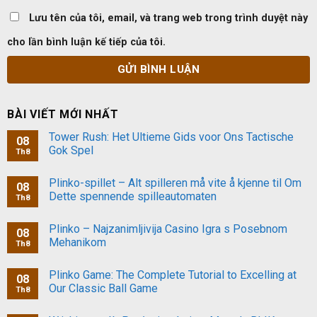
Lưu tên của tôi, email, và trang web trong trình duyệt này
cho lần bình luận kế tiếp của tôi.
BÀI VIẾT MỚI NHẤT
Tower Rush: Het Ultieme Gids voor Ons Tactische
08
Gok Spel
Th8
Plinko-spillet – Alt spilleren må vite å kjenne til Om
08
Dette spennende spilleautomaten
Th8
Plinko – Najzanimljivija Casino Igra s Posebnom
08
Mehanikom
Th8
Plinko Game: The Complete Tutorial to Excelling at
08
Our Classic Ball Game
Th8