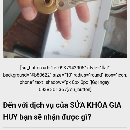
[su_button url=”tel:0937942905″ style=”flat”
background=”#b80622″ size=”10″ radius=”round” icon=”icon:
phone” text_shadow=”px 0px 0px “]Gọi ngay:
0938.301.367[/su_button]
Đến với dịch vụ của SỬA KHÓA GIA
HUY bạn sẽ nhận được gì?