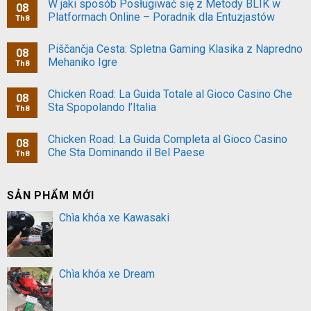
W jaki sposób Posługiwać się z Metody BLIK w
08
Platformach Online – Poradnik dla Entuzjastów
Th8
Piščančja Cesta: Spletna Gaming Klasika z Napredno
08
Mehaniko Igre
Th8
Chicken Road: La Guida Totale al Gioco Casino Che
08
Sta Spopolando l’Italia
Th8
Chicken Road: La Guida Completa al Gioco Casino
08
Che Sta Dominando il Bel Paese
Th8
SẢN PHẨM MỚI
Chìa khóa xe Kawasaki
Chìa khóa xe Dream