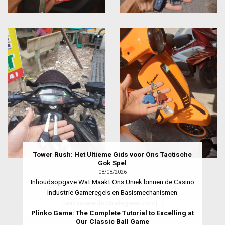
Tower Rush: Het Ultieme Gids voor Ons Tactische
Gok Spel
08/08/2026
Inhoudsopgave Wat Maakt Ons Uniek binnen de Casino
Industrie Gameregels en Basismechanismen
Geavanceerde Strategieën voor[...]
Plinko Game: The Complete Tutorial to Excelling at
Our Classic Ball Game