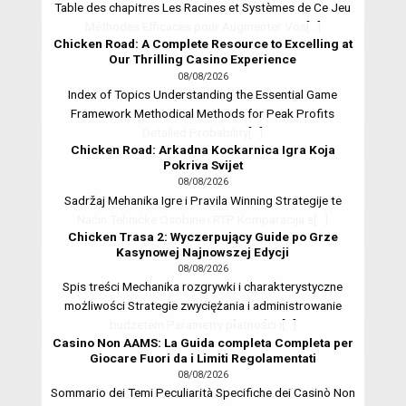
Table des chapitres Les Racines et Systèmes de Ce Jeu
Méthodes Efficaces pour Augmenter Vos[...]
Chicken Road: A Complete Resource to Excelling at
Our Thrilling Casino Experience
08/08/2026
Index of Topics Understanding the Essential Game
Framework Methodical Methods for Peak Profits
Detailed Probability[...]
Chicken Road: Arkadna Kockarnica Igra Koja
Pokriva Svijet
08/08/2026
Sadržaj Mehanika Igre i Pravila Winning Strategije te
Način Tehničke Osobine i RTP Komparacija s[...]
Chicken Trasa 2: Wyczerpujący Guide po Grze
Kasynowej Najnowszej Edycji
08/08/2026
Spis treści Mechanika rozgrywki i charakterystyczne
możliwości Strategie zwyciężania i administrowanie
budżetem Parametry płatności i[...]
Casino Non AAMS: La Guida completa Completa per
Giocare Fuori da i Limiti Regolamentati
08/08/2026
Sommario dei Temi Peculiarità Specifiche dei Casinò Non