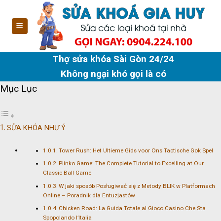
Skip
to
content
Thợ sửa khóa Sài Gòn 24/24
Không ngại khó gọi là có
Mục Lục
SỬA KHÓA NHƯ Ý
Tower Rush: Het Ultieme Gids voor Ons Tactische Gok Spel
Plinko Game: The Complete Tutorial to Excelling at Our
Classic Ball Game
W jaki sposób Posługiwać się z Metody BLIK w Platformach
Online – Poradnik dla Entuzjastów
Chicken Road: La Guida Totale al Gioco Casino Che Sta
Spopolando l’Italia