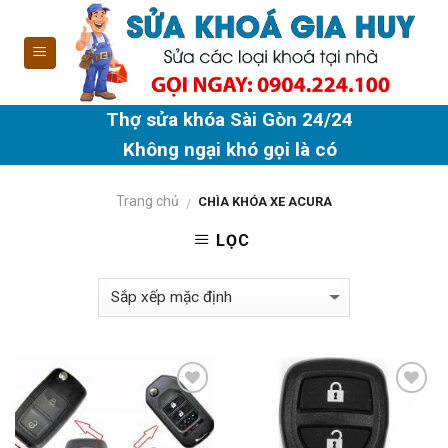
Skip
to
content
Thợ sửa khóa Sài Gòn 24/24
Không ngại khó gọi là có
Trang chủ
CHÌA KHÓA XE ACURA
/
LỌC