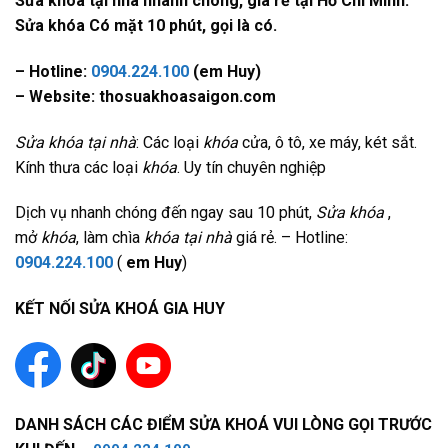
Sửa khóa tại nhà nhanh chóng, giá rẻ tại Hồ Chí Minh.
Sửa khóa Có mặt 10 phút, gọi là có.
– Hotline:
0904.224.100
(em Huy)
– Website: thosuakhoasaigon.com
Sửa khóa tại nhà
: Các loại
khóa
cửa, ô tô, xe máy, két sắt.
Kính thưa các loại
khóa
. Uy tín chuyên nghiệp
Dịch vụ nhanh chóng đến ngay sau 10 phút,
Sửa khóa
,
mở
khóa
, làm chìa
khóa tại nhà
giá rẻ. – Hotline:
0904.224.100
(
em Huy
)
KẾT NỐI SỬA KHOÁ GIA HUY
DANH SÁCH CÁC ĐIỂM SỬA KHOÁ VUI LÒNG GỌI TRƯỚC