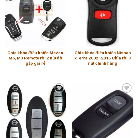
Add to
Add to
wishlist
wishlist
Chìa khóa điều khiển Mazda
Chìa khóa điều khiển Nissan
M6, M3 Remote rời 2 nút độ
xTerra 2002 -2015 Chìa rời 3
gập giá rẻ
nút chính hãng
Add to
Add to
wishlist
wishlist