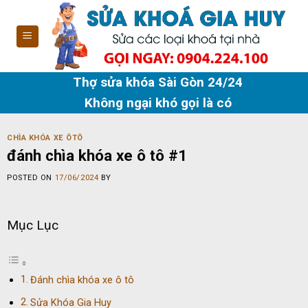
Skip
to
content
Thợ sửa khóa Sài Gòn 24/24
Không ngại khó gọi là có
CHÌA KHÓA XE ÔTÔ
đánh chìa khóa xe ô tô #1
POSTED ON
17/06/2024
BY
Mục Lục
Đánh chìa khóa xe ô tô
Sửa Khóa Gia Huy