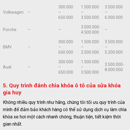
300.000
1.500.000
3.500.000
Volkwagen
–
–
–
–
650.000
3.500.000
6.000.000
3.000.000-
Porche
–
–
–
4.500.000
300.000
1.500.000
3.500.000
BMV
–
–
–
–
650.000
2.500.000
5.200.000
300.000
1.500.000
3.500.000-
Audi
–
–
–
8.000.000
650.000
3.500.000
5. Quy trình đánh chìa khóa ô tô của sửa khóa
gia huy
Không nhiều quy trình như hãng, chúng tôi tối ưu quy trình của
mình để đảm bảo khách hàng có thể sử dụng dịch vụ làm chìa
khóa xe hơi một cách nhanh chóng, thuận tiện, tiết kiệm thời
gian nhất.