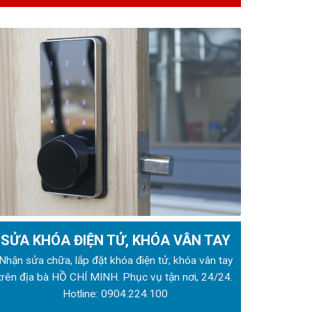
SỬA KHÓA ĐIỆN TỬ, KHÓA VÂN TAY
Nhận sửa chữa, lắp đặt khóa điện tử, khóa vân tay
trên địa bà HỒ CHÍ MINH. Phục vụ tận nơi, 24/24.
Hotline:
0904.224.100