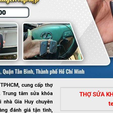
ất TPHCM, cung cấp thợ
 Trung tâm sửa khóa
THỢ SỬA KHÓ
i nhà Gia Huy chuyên
t
ng đánh giá tận tình,