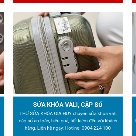
SỬA KHÓA VALI, CẶP SỐ
ẻ
THỢ SỬA KHÓA GIA HUY chuyên sửa khóa vali,
:
cặp số an toàn, hiệu quả, tiết kiệm đến với khách
hàng. Liên hệ ngay: Hotline:
0904.224.100