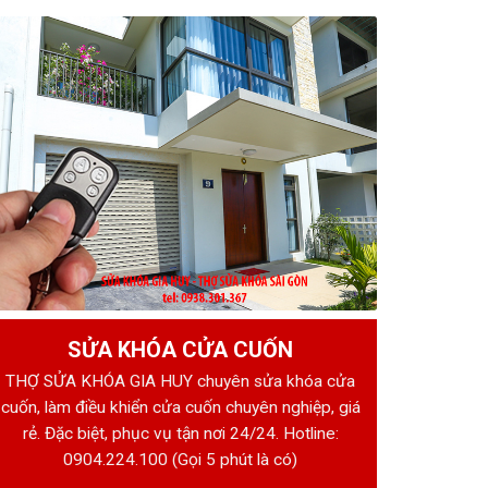
SỬA KHÓA CỬA CUỐN
THỢ SỬA KHÓA GIA HUY chuyên sửa khóa cửa
cuốn, làm điều khiển cửa cuốn chuyên nghiệp, giá
rẻ. Đặc biệt, phục vụ tận nơi 24/24. Hotline:
0904.224.100
(Gọi 5 phút là có)