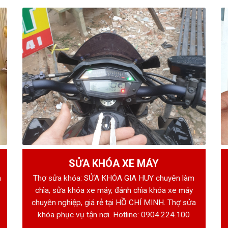
SỬA KHÓA XE MÁY
h
Thợ sửa khóa: SỬA KHÓA GIA HUY chuyên làm
chìa, sửa khóa xe máy, đánh chìa khóa xe máy
chuyên nghiệp, giá rẻ tại HỒ CHÍ MINH. Thợ sửa
khóa phục vụ tận nơi. Hotline:
0904.224.100