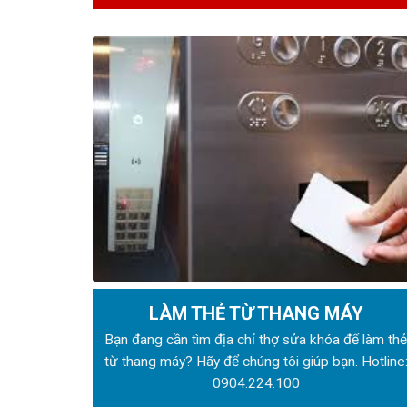
LÀM THẺ TỪ THANG MÁY
Bạn đang cần tìm địa chỉ thợ sửa khóa để làm th
từ thang máy? Hãy để chúng tôi giúp bạn. Hotline
0904.224.100