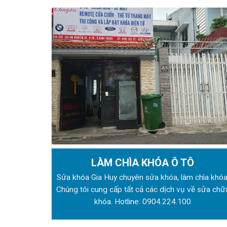
LÀM CHÌA KHÓA Ô TÔ
Sửa khóa Gia Huy chuyên sửa khóa, làm chìa khóa
Chúng tôi cung cấp tất cả các dịch vụ về sửa chữ
khóa. Hotline:
0904.224.100