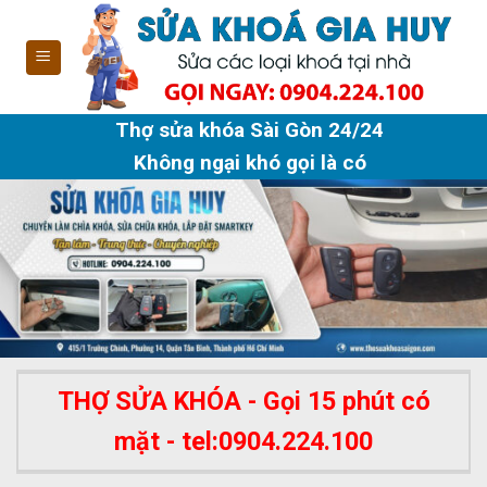
Skip
to
content
Thợ sửa khóa Sài Gòn 24/24
Không ngại khó gọi là có
THỢ SỬA KHÓA - Gọi 15 phút có
mặt - tel:0904.224.100