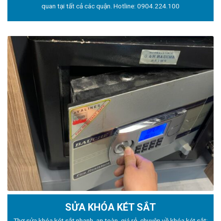
quan tại tất cả các quận. Hotline:
0904.224.100
SỬA KHÓA KÉT SẮT
Thợ sửa khóa
két sắt nhanh, an toàn, giá rẻ, chuyên về khóa két sắt: