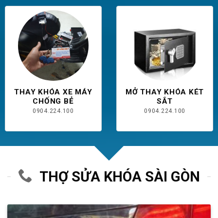
THAY KHÓA XE MÁY
MỞ THAY KHÓA KÉT
CHỐNG BẺ
SẮT
0904.224.100
0904.224.100
THỢ SỬA KHÓA SÀI GÒN