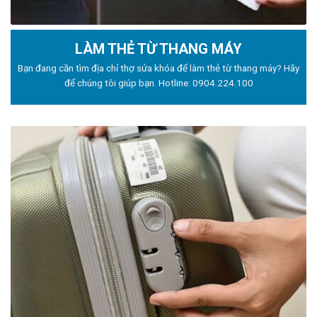
LÀM THẺ TỪ THANG MÁY
Bạn đang cần tìm địa chỉ thợ sửa khóa để làm thẻ từ thang máy? Hãy
để chúng tôi giúp bạn. Hotline:
0904.224.100