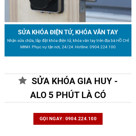
SỬA KHÓA ĐIỆN TỬ, KHÓA VÂN TAY
Nhận sửa chữa, lắp đặt khóa điện tử, khóa vân tay trên địa bà HỒ CHÍ
MINH. Phục vụ tận nơi, 24/24. Hotline:
0904.224.100
SỬA KHÓA GIA HUY -
ALO 5 PHÚT LÀ CÓ
GỌI NGAY: 0904.224.100