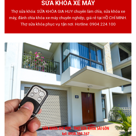
SỬA KHÓA XE MÁY
Thợ sửa khóa: SỬA KHÓA GIA HUY chuyên làm chìa, sửa khóa xe
máy, đánh chìa khóa xe máy chuyên nghiệp, giá rẻ tại HỒ CHÍ MINH.
Thợ sửa khóa phục vụ tận nơi. Hotline:
0904.224.100