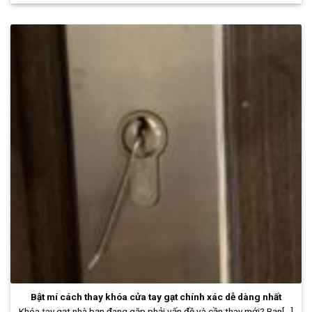
Bật mí cách thay khóa cửa tay gạt chính xác dễ dàng nhất
Khóa tay gạt nhà bạn đang gặp phải vấn đề và cần thay mới? Bạn[...]