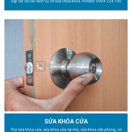
cấp tất cả các dịch vụ về sửa chữa khóa. Hotline:
0904.224.100
SỬA KHÓA CỬA
Thợ sửa khóa
cửa, sửa khóa cửa tại nhà, sửa khóa văn phòng, cơ