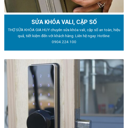
SỬA KHÓA VALI, CẶP SỐ
THỢ SỬA KHÓA GIA HUY chuyên sửa khóa vali, cặp số an toàn, hiệu
quả, tiết kiệm đến với khách hàng. Liên hệ ngay: Hotline:
0904.224.100