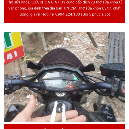
Thợ sửa khóa: SỬA KHÓA GIA HUY cung cấp dịch vụ thợ sửa khóa tủ
văn phòng, gia đình trên địa bàn TPHCM. Thợ sửa khóa Uy tín, chất
lượng, giá rẻ. Hotline:
0904.224.100
(Gọi 5 phút là có)