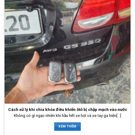
Cách xử lý khi chìa khóa điều khiển ôtô bị chập mạch vào nước
Không có gì ngạc nhiên khi hầu hết xe hơi và xe tay ga hiện[...]
XEM THÊM