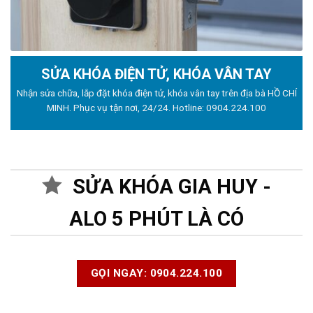
SỬA KHÓA ĐIỆN TỬ, KHÓA VÂN TAY
Nhận sửa chữa, lắp đặt khóa điện tử, khóa vân tay trên địa bà HỒ CHÍ
MINH. Phục vụ tận nơi, 24/24. Hotline:
0904.224.100
SỬA KHÓA GIA HUY -
ALO 5 PHÚT LÀ CÓ
GỌI NGAY: 0904.224.100