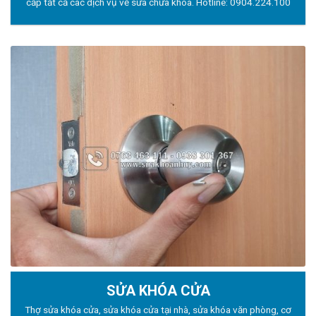
cấp tất cả các dịch vụ về sửa chữa khóa. Hotline:
0904.224.100
SỬA KHÓA CỬA
Thợ sửa khóa
cửa, sửa khóa cửa tại nhà, sửa khóa văn phòng, cơ