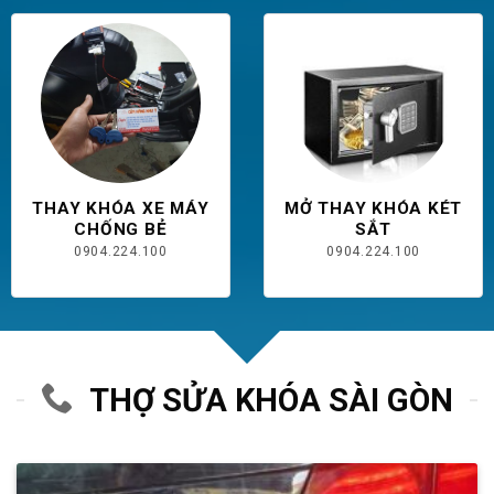
THAY KHÓA XE MÁY
MỞ THAY KHÓA KÉT
CHỐNG BẺ
SẮT
0904.224.100
0904.224.100
THỢ SỬA KHÓA SÀI GÒN