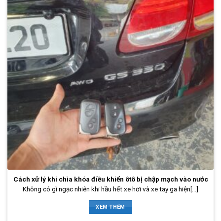
Cách xử lý khi chìa khóa điều khiển ôtô bị chập mạch vào nước
Không có gì ngạc nhiên khi hầu hết xe hơi và xe tay ga hiện[...]
XEM THÊM