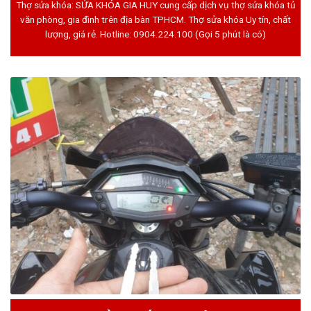
Thợ sửa khóa: SỬA KHÓA GIA HUY cung cấp dịch vụ thợ sửa khóa tủ
văn phòng, gia đình trên địa bàn TPHCM. Thợ sửa khóa Uy tín, chất
lượng, giá rẻ. Hotline:
0904.224.100
(Gọi 5 phút là có)