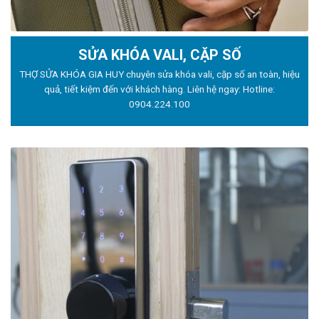
SỬA KHÓA VALI, CẶP SỐ
THỢ SỬA KHÓA GIA HUY chuyên sửa khóa vali, cặp số an toàn, hiệu
quả, tiết kiệm đến với khách hàng. Liên hệ ngay: Hotline:
0904.224.100