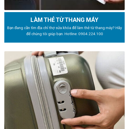
LÀM THẺ TỪ THANG MÁY
Bạn đang cần tìm địa chỉ thợ sửa khóa để làm thẻ từ thang máy? Hãy
để chúng tôi giúp bạn. Hotline:
0904.224.100