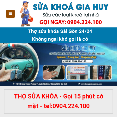
Skip
to
content
Thợ sửa khóa Sài Gòn 24/24
Không ngại khó gọi là có
THỢ SỬA KHÓA - Gọi 15 phút có
mặt - tel:0904.224.100