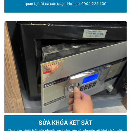
quan tại tất cả các quận. Hotline:
0904.224.100
SỬA KHÓA KÉT SẮT
Thợ sửa khóa
két sắt nhanh, an toàn, giá rẻ, chuyên về khóa két sắt: