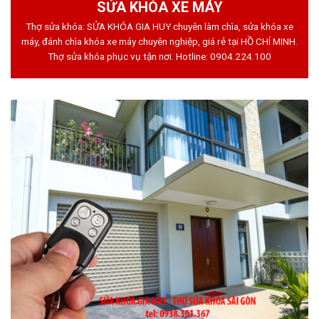
SỬA KHÓA XE MÁY
Thợ sửa khóa: SỬA KHÓA GIA HUY chuyên làm chìa, sửa khóa xe
máy, đánh chìa khóa xe máy chuyên nghiệp, giá rẻ tại HỒ CHÍ MINH.
Thợ sửa khóa phục vụ tận nơi. Hotline:
0904.224.100