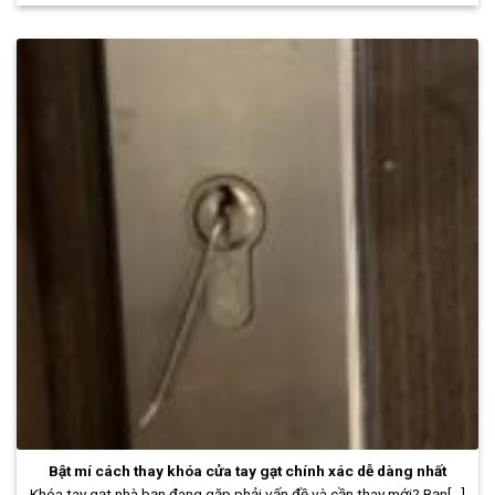
Bật mí cách thay khóa cửa tay gạt chính xác dễ dàng nhất
Khóa tay gạt nhà bạn đang gặp phải vấn đề và cần thay mới? Bạn[...]