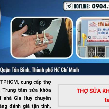
ất TPHCM, cung cấp thợ
 Trung tâm sửa khóa
THỢ SỬA KHÓ
i nhà Gia Huy chuyên
t
ng đánh giá tận tình,