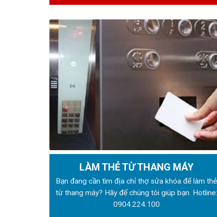
LÀM THẺ TỪ THANG MÁY
Bạn đang cần tìm địa chỉ thợ sửa khóa để làm th
từ thang máy? Hãy để chúng tôi giúp bạn. Hotline
0904.224.100