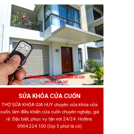
SỬA KHÓA CỬA CUỐN
THỢ SỬA KHÓA GIA HUY chuyên sửa khóa cửa
cuốn, làm điều khiển cửa cuốn chuyên nghiệp, giá
rẻ. Đặc biệt, phục vụ tận nơi 24/24. Hotline:
0904.224.100
(Gọi 5 phút là có)