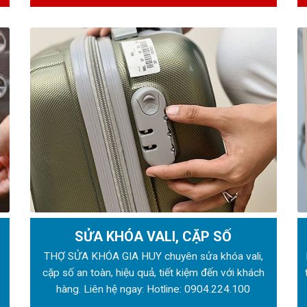
SỬA KHÓA VALI, CẶP SỐ
ẻ
THỢ SỬA KHÓA GIA HUY chuyên sửa khóa vali,
:
cặp số an toàn, hiệu quả, tiết kiệm đến với khách
hàng. Liên hệ ngay: Hotline:
0904.224.100