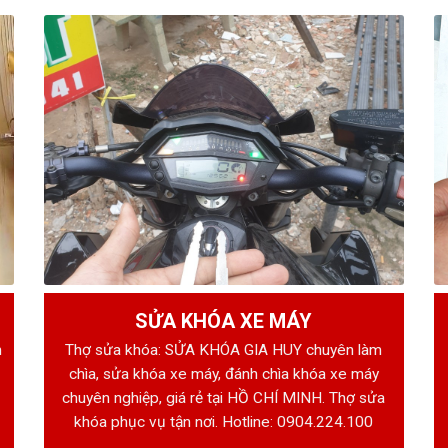
SỬA KHÓA XE MÁY
h
Thợ sửa khóa: SỬA KHÓA GIA HUY chuyên làm
chìa, sửa khóa xe máy, đánh chìa khóa xe máy
chuyên nghiệp, giá rẻ tại HỒ CHÍ MINH. Thợ sửa
khóa phục vụ tận nơi. Hotline:
0904.224.100