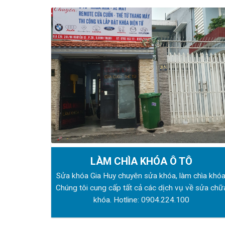
LÀM CHÌA KHÓA Ô TÔ
Sửa khóa Gia Huy chuyên sửa khóa, làm chìa khóa
Chúng tôi cung cấp tất cả các dịch vụ về sửa chữ
khóa. Hotline:
0904.224.100