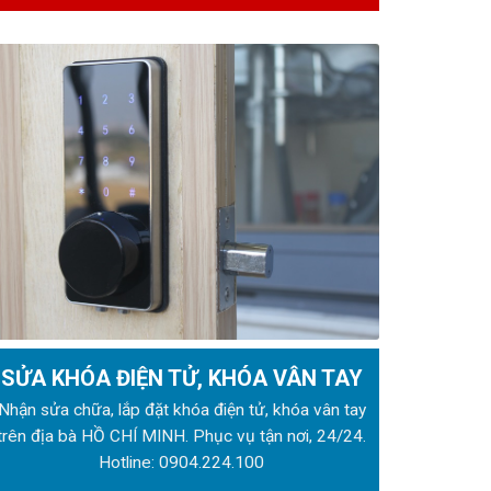
SỬA KHÓA ĐIỆN TỬ, KHÓA VÂN TAY
Nhận sửa chữa, lắp đặt khóa điện tử, khóa vân tay
trên địa bà HỒ CHÍ MINH. Phục vụ tận nơi, 24/24.
Hotline:
0904.224.100