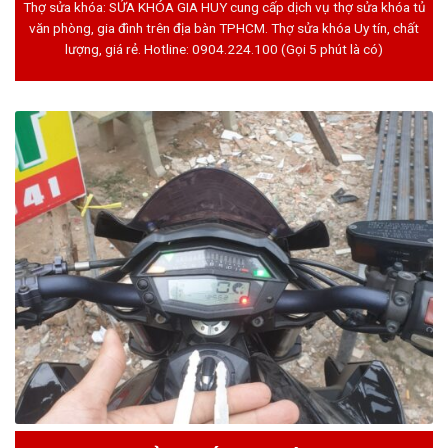
Thợ sửa khóa: SỬA KHÓA GIA HUY cung cấp dịch vụ thợ sửa khóa tủ
văn phòng, gia đình trên địa bàn TPHCM. Thợ sửa khóa Uy tín, chất
lượng, giá rẻ. Hotline:
0904.224.100
(Gọi 5 phút là có)