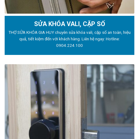
SỬA KHÓA VALI, CẶP SỐ
THỢ SỬA KHÓA GIA HUY chuyên sửa khóa vali, cặp số an toàn, hiệu
quả, tiết kiệm đến với khách hàng. Liên hệ ngay: Hotline:
0904.224.100