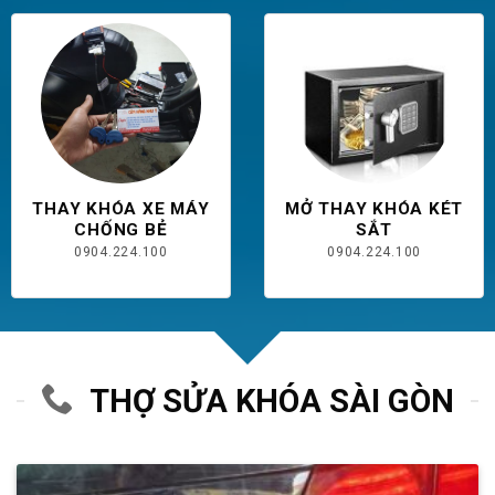
THAY KHÓA XE MÁY
MỞ THAY KHÓA KÉT
CHỐNG BẺ
SẮT
0904.224.100
0904.224.100
THỢ SỬA KHÓA SÀI GÒN