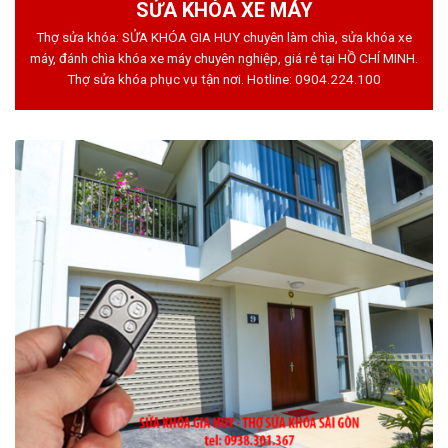
SỬA KHÓA XE MÁY
Thợ sửa khóa: SỬA KHÓA GIA HUY chuyên làm chìa, sửa khóa xe
máy, đánh chìa khóa xe máy chuyên nghiệp, giá rẻ tại HỒ CHÍ MINH.
Thợ sửa khóa phục vụ tận nơi. Hotline:
0904.224.100