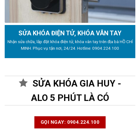
SỬA KHÓA ĐIỆN TỬ, KHÓA VÂN TAY
Nhận sửa chữa, lắp đặt khóa điện tử, khóa vân tay trên địa bà HỒ CHÍ
MINH. Phục vụ tận nơi, 24/24. Hotline:
0904.224.100
SỬA KHÓA GIA HUY -
ALO 5 PHÚT LÀ CÓ
GỌI NGAY: 0904.224.100