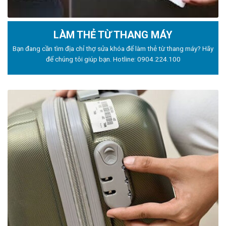
LÀM THẺ TỪ THANG MÁY
Bạn đang cần tìm địa chỉ thợ sửa khóa để làm thẻ từ thang máy? Hãy
để chúng tôi giúp bạn. Hotline:
0904.224.100