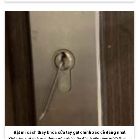
Bật mí cách thay khóa cửa tay gạt chính xác dễ dàng nhất
Khóa tay gạt nhà bạn đang gặp phải vấn đề và cần thay mới? Bạn[...]