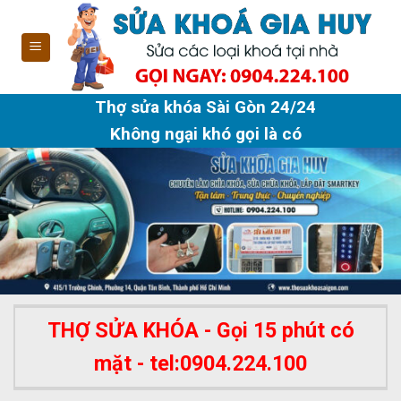
Skip
to
content
Thợ sửa khóa Sài Gòn 24/24
Không ngại khó gọi là có
THỢ SỬA KHÓA - Gọi 15 phút có
mặt - tel:0904.224.100