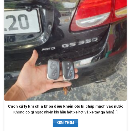
Cách xử lý khi chìa khóa điều khiển ôtô bị chập mạch vào nước
Không có gì ngạc nhiên khi hầu hết xe hơi và xe tay ga hiện[...]
XEM THÊM