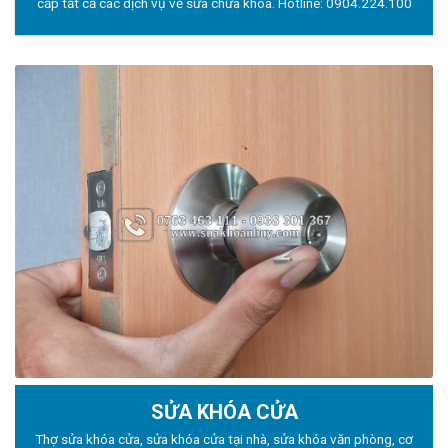
cấp tất cả các dịch vụ về sửa chữa khóa. Hotline:
0904.224.100
SỬA KHÓA CỬA
Thợ sửa khóa
cửa, sửa khóa cửa tại nhà, sửa khóa văn phòng, cơ