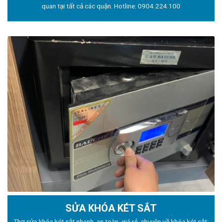
quan tại tất cả các quận. Hotline:
0904.224.100
SỬA KHÓA KÉT SẮT
Thợ sửa khóa
két sắt nhanh, an toàn, giá rẻ, chuyên về khóa két sắt: