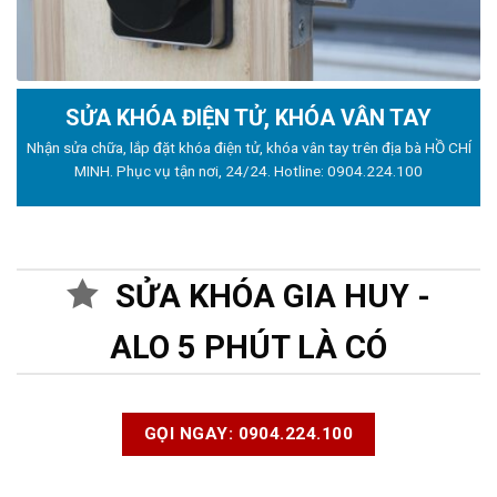
SỬA KHÓA ĐIỆN TỬ, KHÓA VÂN TAY
Nhận sửa chữa, lắp đặt khóa điện tử, khóa vân tay trên địa bà HỒ CHÍ
MINH. Phục vụ tận nơi, 24/24. Hotline:
0904.224.100
SỬA KHÓA GIA HUY -
ALO 5 PHÚT LÀ CÓ
GỌI NGAY: 0904.224.100