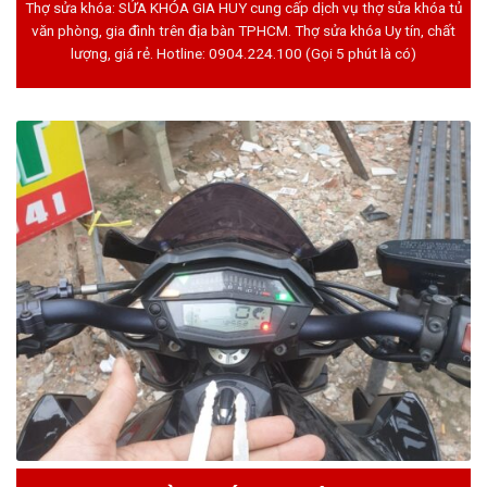
Thợ sửa khóa: SỬA KHÓA GIA HUY cung cấp dịch vụ thợ sửa khóa tủ
văn phòng, gia đình trên địa bàn TPHCM. Thợ sửa khóa Uy tín, chất
lượng, giá rẻ. Hotline:
0904.224.100
(Gọi 5 phút là có)