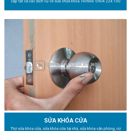
cấp tất cả các dịch vụ về sửa chữa khóa. Hotline:
0904.224.100
SỬA KHÓA CỬA
Thợ sửa khóa
cửa, sửa khóa cửa tại nhà, sửa khóa văn phòng, cơ