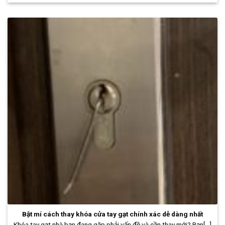
Bật mí cách thay khóa cửa tay gạt chính xác dễ dàng nhất
Khóa tay gạt nhà bạn đang gặp phải vấn đề và cần thay mới? Bạn[...]