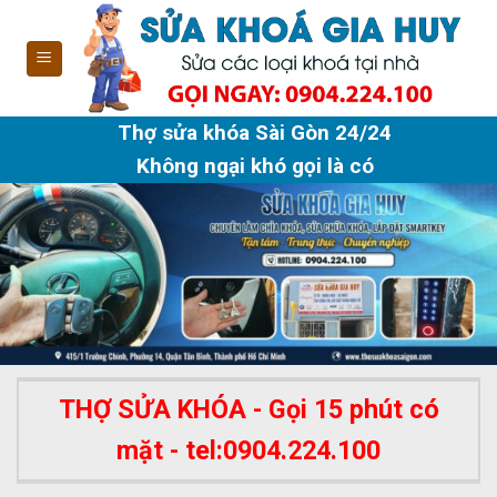
Skip
to
content
Thợ sửa khóa Sài Gòn 24/24
Không ngại khó gọi là có
THỢ SỬA KHÓA - Gọi 15 phút có
mặt - tel:0904.224.100