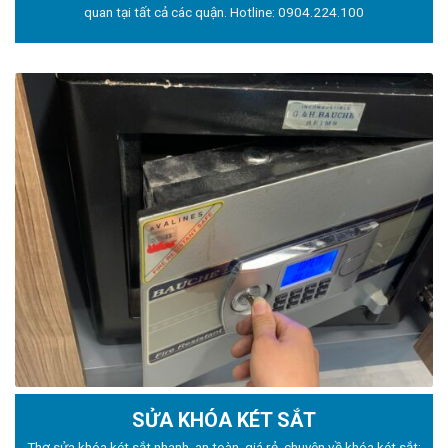
quan tại tất cả các quận. Hotline:
0904.224.100
SỬA KHÓA KÉT SẮT
Thợ sửa khóa
két sắt nhanh, an toàn, giá rẻ, chuyên về khóa két sắt: