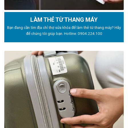
LÀM THẺ TỪ THANG MÁY
Bạn đang cần tìm địa chỉ thợ sửa khóa để làm thẻ từ thang máy? Hãy
để chúng tôi giúp bạn. Hotline:
0904.224.100