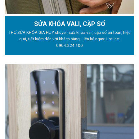
SỬA KHÓA VALI, CẶP SỐ
THỢ SỬA KHÓA GIA HUY chuyên sửa khóa vali, cặp số an toàn, hiệu
quả, tiết kiệm đến với khách hàng. Liên hệ ngay: Hotline:
0904.224.100