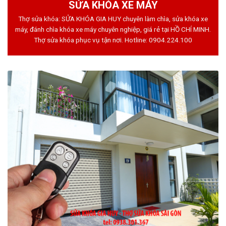
SỬA KHÓA XE MÁY
Thợ sửa khóa: SỬA KHÓA GIA HUY chuyên làm chìa, sửa khóa xe
máy, đánh chìa khóa xe máy chuyên nghiệp, giá rẻ tại HỒ CHÍ MINH.
Thợ sửa khóa phục vụ tận nơi. Hotline:
0904.224.100