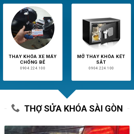
THAY KHÓA XE MÁY
MỞ THAY KHÓA KÉT
CHỐNG BẺ
SẮT
0904.224.100
0904.224.100
THỢ SỬA KHÓA SÀI GÒN