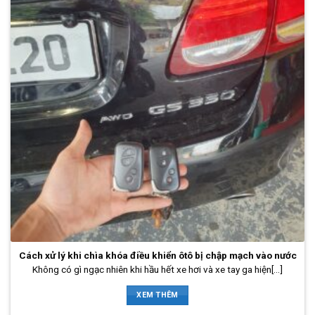
Cách xử lý khi chìa khóa điều khiển ôtô bị chập mạch vào nước
Không có gì ngạc nhiên khi hầu hết xe hơi và xe tay ga hiện[...]
XEM THÊM