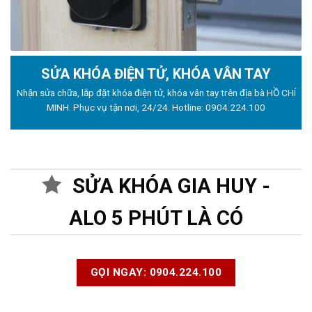
SỬA KHÓA ĐIỆN TỬ, KHÓA VÂN TAY
Nhận sửa chữa, lắp đặt khóa điện tử, khóa vân tay trên địa bà HỒ CHÍ
MINH. Phục vụ tận nơi, 24/24. Hotline:
0904.224.100
SỬA KHÓA GIA HUY -
ALO 5 PHÚT LÀ CÓ
GỌI NGAY: 0904.224.100