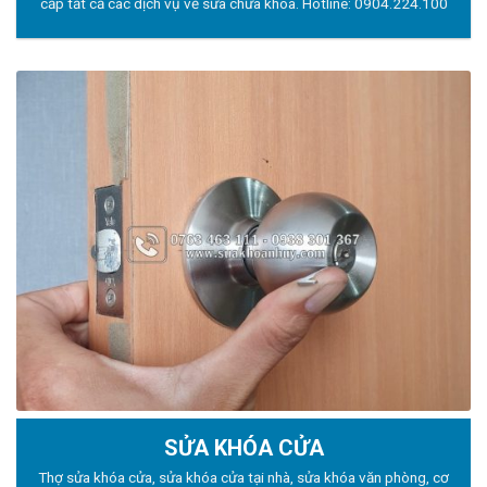
cấp tất cả các dịch vụ về sửa chữa khóa. Hotline:
0904.224.100
SỬA KHÓA CỬA
Thợ sửa khóa
cửa, sửa khóa cửa tại nhà, sửa khóa văn phòng, cơ