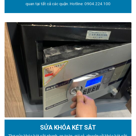
quan tại tất cả các quận. Hotline:
0904.224.100
SỬA KHÓA KÉT SẮT
Thợ sửa khóa
két sắt nhanh, an toàn, giá rẻ, chuyên về khóa két sắt: