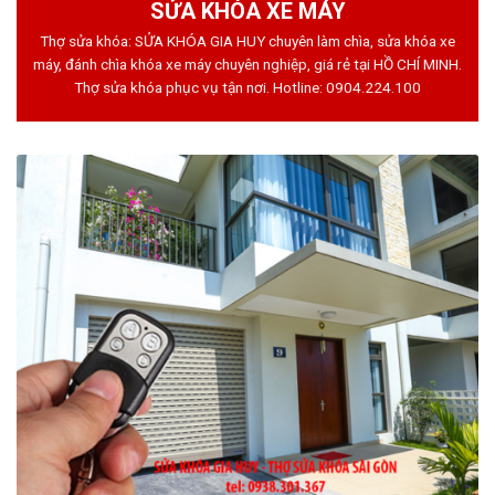
SỬA KHÓA XE MÁY
Thợ sửa khóa: SỬA KHÓA GIA HUY chuyên làm chìa, sửa khóa xe
máy, đánh chìa khóa xe máy chuyên nghiệp, giá rẻ tại HỒ CHÍ MINH.
Thợ sửa khóa phục vụ tận nơi. Hotline:
0904.224.100