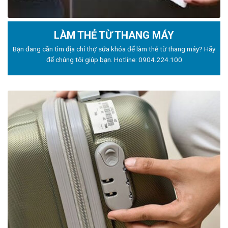
LÀM THẺ TỪ THANG MÁY
Bạn đang cần tìm địa chỉ thợ sửa khóa để làm thẻ từ thang máy? Hãy
để chúng tôi giúp bạn. Hotline:
0904.224.100