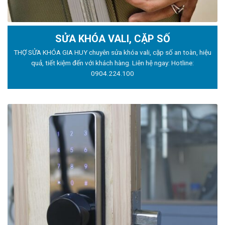
SỬA KHÓA VALI, CẶP SỐ
THỢ SỬA KHÓA GIA HUY chuyên sửa khóa vali, cặp số an toàn, hiệu
quả, tiết kiệm đến với khách hàng. Liên hệ ngay: Hotline:
0904.224.100