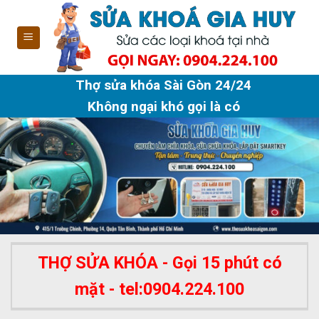
Skip
to
content
Thợ sửa khóa Sài Gòn 24/24
Không ngại khó gọi là có
THỢ SỬA KHÓA - Gọi 15 phút có
mặt - tel:0904.224.100