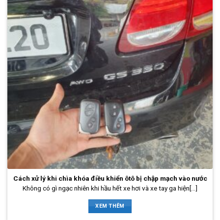
Cách xử lý khi chìa khóa điều khiển ôtô bị chập mạch vào nước
Không có gì ngạc nhiên khi hầu hết xe hơi và xe tay ga hiện[...]
XEM THÊM