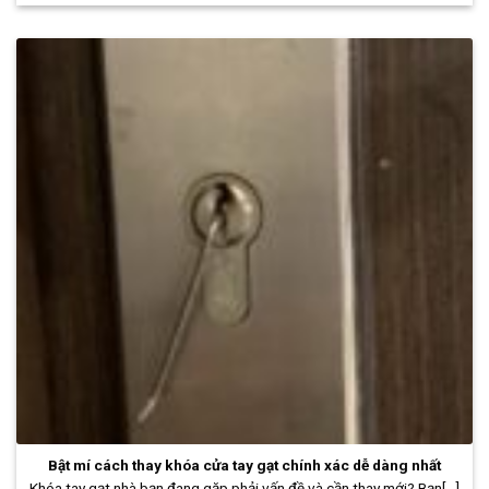
Bật mí cách thay khóa cửa tay gạt chính xác dễ dàng nhất
Khóa tay gạt nhà bạn đang gặp phải vấn đề và cần thay mới? Bạn[...]