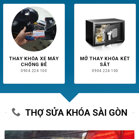
THAY KHÓA XE MÁY
MỞ THAY KHÓA KÉT
CHỐNG BẺ
SẮT
0904.224.100
0904.224.100
THỢ SỬA KHÓA SÀI GÒN