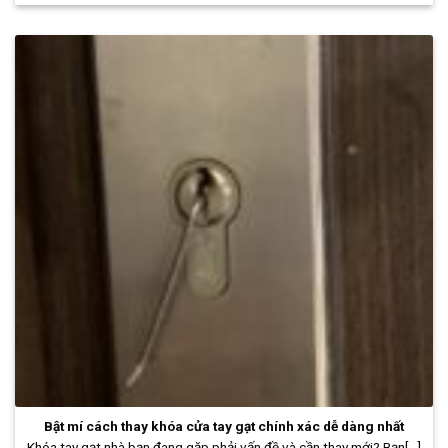
Bật mí cách thay khóa cửa tay gạt chính xác dễ dàng nhất
Khóa tay gạt nhà bạn đang gặp phải vấn đề và cần thay mới? Bạn[...]