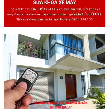
SỬA KHÓA XE MÁY
Thợ sửa khóa: SỬA KHÓA GIA HUY chuyên làm chìa, sửa khóa xe
máy, đánh chìa khóa xe máy chuyên nghiệp, giá rẻ tại HỒ CHÍ MINH.
Thợ sửa khóa phục vụ tận nơi. Hotline:
0904.224.100