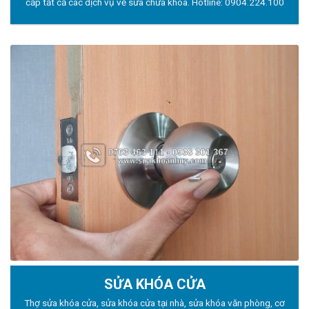
cấp tất cả các dịch vụ về sửa chữa khóa. Hotline:
0904.224.100
SỬA KHÓA CỬA
Thợ sửa khóa
cửa, sửa khóa cửa tại nhà, sửa khóa văn phòng, cơ