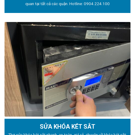
quan tại tất cả các quận. Hotline:
0904.224.100
SỬA KHÓA KÉT SẮT
Thợ sửa khóa
két sắt nhanh, an toàn, giá rẻ, chuyên về khóa két sắt: