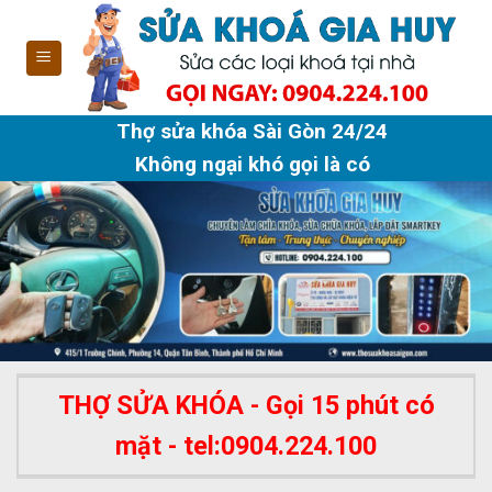
Skip
to
content
Thợ sửa khóa Sài Gòn 24/24
Không ngại khó gọi là có
THỢ SỬA KHÓA - Gọi 15 phút có
mặt - tel:0904.224.100