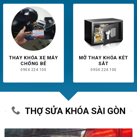
THAY KHÓA XE MÁY
MỞ THAY KHÓA KÉT
CHỐNG BẺ
SẮT
0904.224.100
0904.224.100
THỢ SỬA KHÓA SÀI GÒN