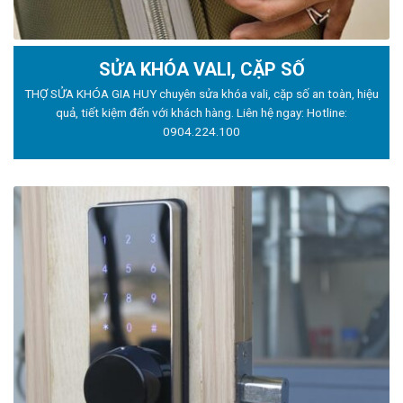
SỬA KHÓA VALI, CẶP SỐ
THỢ SỬA KHÓA GIA HUY chuyên sửa khóa vali, cặp số an toàn, hiệu
quả, tiết kiệm đến với khách hàng. Liên hệ ngay: Hotline:
0904.224.100