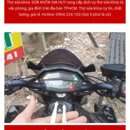
Thợ sửa khóa: SỬA KHÓA GIA HUY cung cấp dịch vụ thợ sửa khóa tủ
văn phòng, gia đình trên địa bàn TPHCM. Thợ sửa khóa Uy tín, chất
lượng, giá rẻ. Hotline:
0904.224.100
(Gọi 5 phút là có)