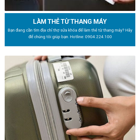
LÀM THẺ TỪ THANG MÁY
Bạn đang cần tìm địa chỉ thợ sửa khóa để làm thẻ từ thang máy? Hãy
để chúng tôi giúp bạn. Hotline:
0904.224.100