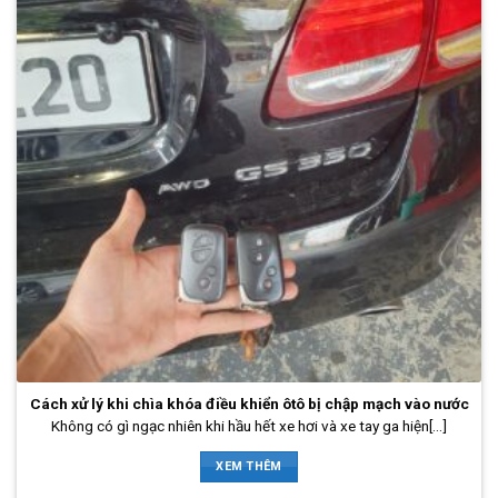
Cách xử lý khi chìa khóa điều khiển ôtô bị chập mạch vào nước
Không có gì ngạc nhiên khi hầu hết xe hơi và xe tay ga hiện[...]
XEM THÊM