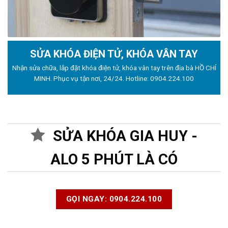
SỬA KHÓA ĐIỆN TỬ, KHÓA VÂN TAY
Nhận sửa chữa, lắp đặt khóa điện tử, khóa vân tay trên địa bà HỒ CHÍ
MINH. Phục vụ tận nơi, 24/24. Hotline:
0904.224.100
SỬA KHÓA GIA HUY -
ALO 5 PHÚT LÀ CÓ
GỌI NGAY: 0904.224.100