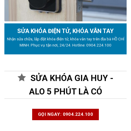
SỬA KHÓA ĐIỆN TỬ, KHÓA VÂN TAY
Nhận sửa chữa, lắp đặt khóa điện tử, khóa vân tay trên địa bà HỒ CHÍ
MINH. Phục vụ tận nơi, 24/24. Hotline:
0904.224.100
SỬA KHÓA GIA HUY -
ALO 5 PHÚT LÀ CÓ
GỌI NGAY: 0904.224.100