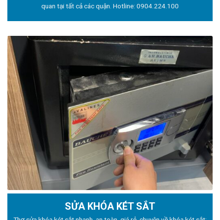
quan tại tất cả các quận. Hotline:
0904.224.100
SỬA KHÓA KÉT SẮT
Thợ sửa khóa
két sắt nhanh, an toàn, giá rẻ, chuyên về khóa két sắt: