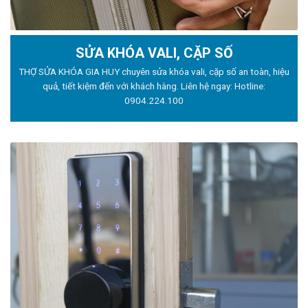
SỬA KHÓA VALI, CẶP SỐ
THỢ SỬA KHÓA GIA HUY chuyên sửa khóa vali, cặp số an toàn, hiệu
quả, tiết kiệm đến với khách hàng. Liên hệ ngay: Hotline:
0904.224.100