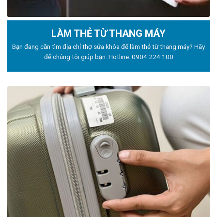
LÀM THẺ TỪ THANG MÁY
Bạn đang cần tìm địa chỉ thợ sửa khóa để làm thẻ từ thang máy? Hãy
để chúng tôi giúp bạn. Hotline:
0904.224.100