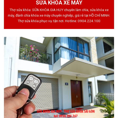
SỬA KHÓA XE MÁY
Thợ sửa khóa: SỬA KHÓA GIA HUY chuyên làm chìa, sửa khóa xe
máy, đánh chìa khóa xe máy chuyên nghiệp, giá rẻ tại HỒ CHÍ MINH.
Thợ sửa khóa phục vụ tận nơi. Hotline:
0904.224.100