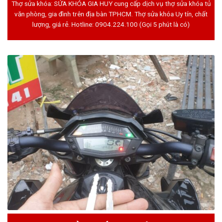
Thợ sửa khóa: SỬA KHÓA GIA HUY cung cấp dịch vụ thợ sửa khóa tủ
văn phòng, gia đình trên địa bàn TPHCM. Thợ sửa khóa Uy tín, chất
lượng, giá rẻ. Hotline:
0904.224.100
(Gọi 5 phút là có)