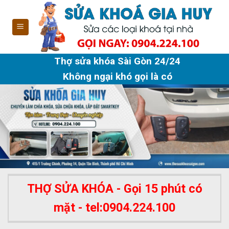
Skip
to
content
Thợ sửa khóa Sài Gòn 24/24
Không ngại khó gọi là có
THỢ SỬA KHÓA - Gọi 15 phút có
mặt - tel:0904.224.100