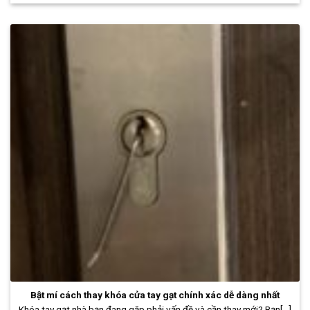
Bật mí cách thay khóa cửa tay gạt chính xác dễ dàng nhất
Khóa tay gạt nhà bạn đang gặp phải vấn đề và cần thay mới? Bạn[...]