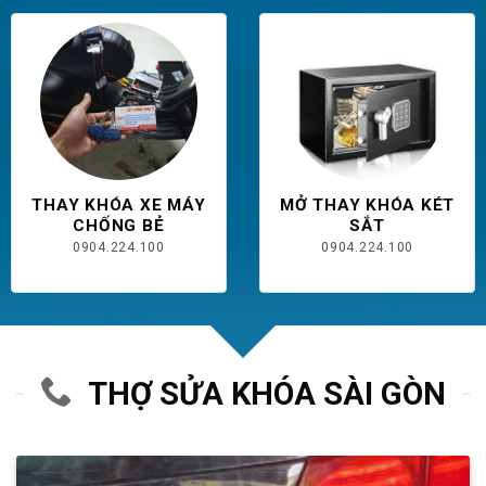
THAY KHÓA XE MÁY
MỞ THAY KHÓA KÉT
CHỐNG BẺ
SẮT
0904.224.100
0904.224.100
THỢ SỬA KHÓA SÀI GÒN