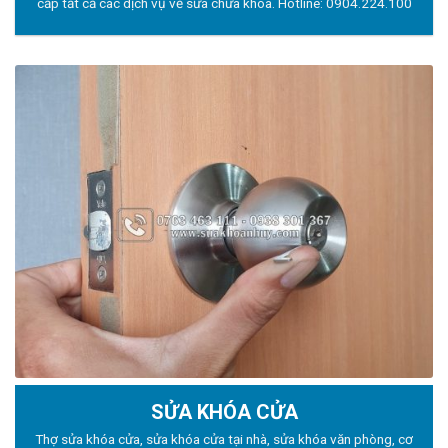
cấp tất cả các dịch vụ về sửa chữa khóa. Hotline:
0904.224.100
SỬA KHÓA CỬA
Thợ sửa khóa
cửa, sửa khóa cửa tại nhà, sửa khóa văn phòng, cơ