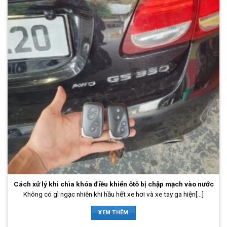
Cách xử lý khi chìa khóa điều khiển ôtô bị chập mạch vào nước
Không có gì ngạc nhiên khi hầu hết xe hơi và xe tay ga hiện[...]
XEM THÊM