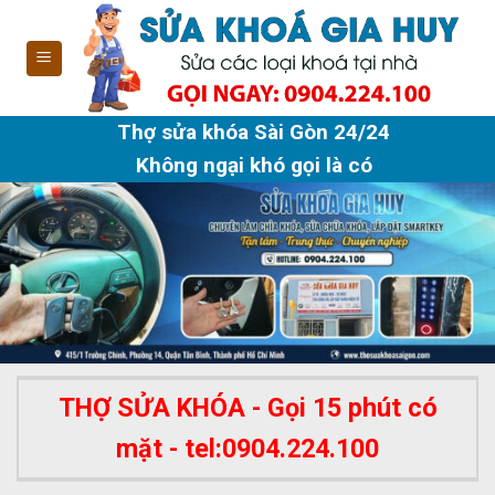
Skip
to
content
Thợ sửa khóa Sài Gòn 24/24
Không ngại khó gọi là có
THỢ SỬA KHÓA - Gọi 15 phút có
mặt - tel:0904.224.100