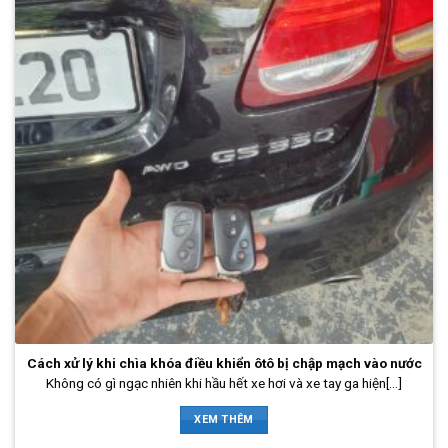
Cách xử lý khi chìa khóa điều khiển ôtô bị chập mạch vào nước
Không có gì ngạc nhiên khi hầu hết xe hơi và xe tay ga hiện[...]
XEM THÊM