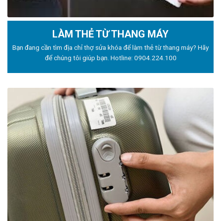
LÀM THẺ TỪ THANG MÁY
Bạn đang cần tìm địa chỉ thợ sửa khóa để làm thẻ từ thang máy? Hãy
để chúng tôi giúp bạn. Hotline:
0904.224.100