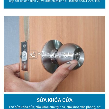
cấp tất cả các dịch vụ về sửa chữa khóa. Hotline:
0904.224.100
SỬA KHÓA CỬA
Thợ sửa khóa
cửa, sửa khóa cửa tại nhà, sửa khóa văn phòng, cơ