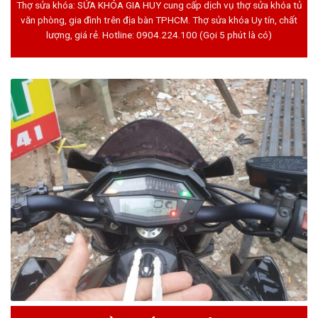
Thợ sửa khóa: SỬA KHÓA GIA HUY cung cấp dịch vụ thợ sửa khóa tủ
văn phòng, gia đình trên địa bàn TPHCM. Thợ sửa khóa Uy tín, chất
lượng, giá rẻ. Hotline:
0904.224.100
(Gọi 5 phút là có)