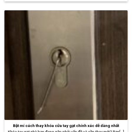
Bật mí cách thay khóa cửa tay gạt chính xác dễ dàng nhất
Khóa tay gạt nhà bạn đang gặp phải vấn đề và cần thay mới? Bạn[...]