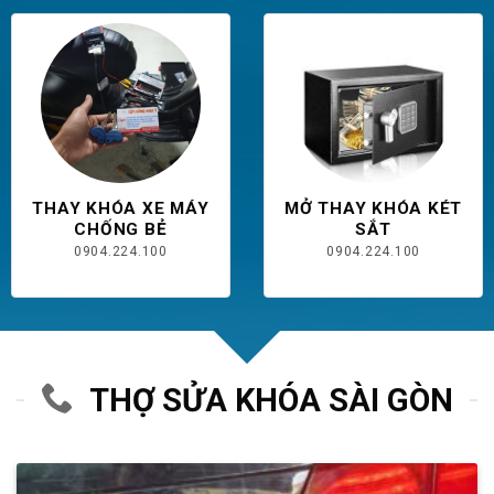
THAY KHÓA XE MÁY
MỞ THAY KHÓA KÉT
CHỐNG BẺ
SẮT
0904.224.100
0904.224.100
THỢ SỬA KHÓA SÀI GÒN