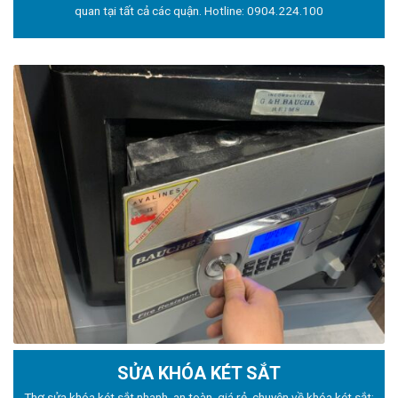
quan tại tất cả các quận. Hotline:
0904.224.100
SỬA KHÓA KÉT SẮT
Thợ sửa khóa
két sắt nhanh, an toàn, giá rẻ, chuyên về khóa két sắt: