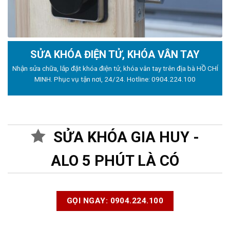
SỬA KHÓA ĐIỆN TỬ, KHÓA VÂN TAY
Nhận sửa chữa, lắp đặt khóa điện tử, khóa vân tay trên địa bà HỒ CHÍ
MINH. Phục vụ tận nơi, 24/24. Hotline:
0904.224.100
SỬA KHÓA GIA HUY -
ALO 5 PHÚT LÀ CÓ
GỌI NGAY: 0904.224.100