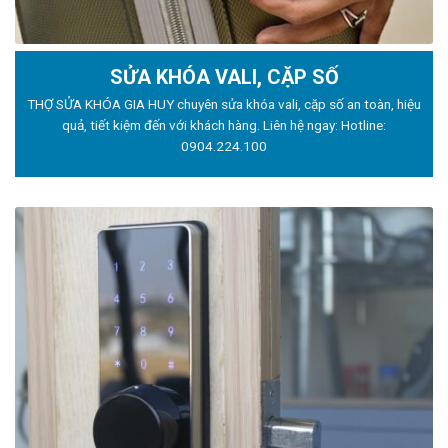
SỬA KHÓA VALI, CẶP SỐ
THỢ SỬA KHÓA GIA HUY chuyên sửa khóa vali, cặp số an toàn, hiệu
quả, tiết kiệm đến với khách hàng. Liên hệ ngay: Hotline:
0904.224.100