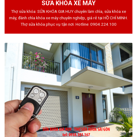
SỬA KHÓA XE MÁY
Thợ sửa khóa: SỬA KHÓA GIA HUY chuyên làm chìa, sửa khóa xe
máy, đánh chìa khóa xe máy chuyên nghiệp, giá rẻ tại HỒ CHÍ MINH.
Thợ sửa khóa phục vụ tận nơi. Hotline:
0904.224.100