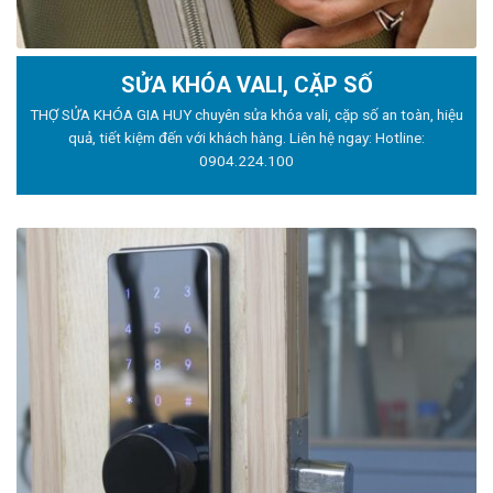
SỬA KHÓA VALI, CẶP SỐ
THỢ SỬA KHÓA GIA HUY chuyên sửa khóa vali, cặp số an toàn, hiệu
quả, tiết kiệm đến với khách hàng. Liên hệ ngay: Hotline:
0904.224.100