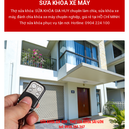
SỬA KHÓA XE MÁY
Thợ sửa khóa: SỬA KHÓA GIA HUY chuyên làm chìa, sửa khóa xe
máy, đánh chìa khóa xe máy chuyên nghiệp, giá rẻ tại HỒ CHÍ MINH.
Thợ sửa khóa phục vụ tận nơi. Hotline:
0904.224.100