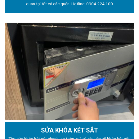
quan tại tất cả các quận. Hotline:
0904.224.100
SỬA KHÓA KÉT SẮT
Thợ sửa khóa
két sắt nhanh, an toàn, giá rẻ, chuyên về khóa két sắt: