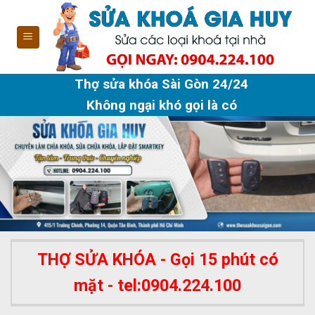
Skip
to
content
Thợ sửa khóa Sài Gòn 24/24
Không ngại khó gọi là có
THỢ SỬA KHÓA - Gọi 15 phút có
mặt - tel:0904.224.100