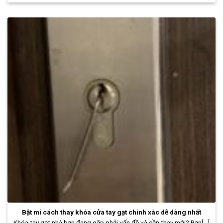
Bật mí cách thay khóa cửa tay gạt chính xác dễ dàng nhất
Khóa tay gạt nhà bạn đang gặp phải vấn đề và cần thay mới? Bạn[...]