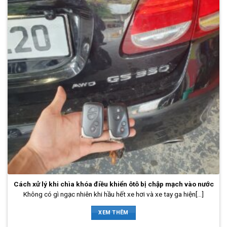
Cách xử lý khi chìa khóa điều khiển ôtô bị chập mạch vào nước
Không có gì ngạc nhiên khi hầu hết xe hơi và xe tay ga hiện[...]
XEM THÊM