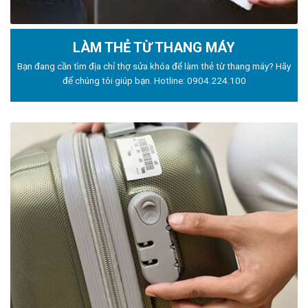
LÀM THẺ TỪ THANG MÁY
Bạn đang cần tìm địa chỉ thợ sửa khóa để làm thẻ từ thang máy? Hãy
để chúng tôi giúp bạn. Hotline:
0904.224.100