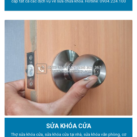
cấp tất cả các dịch vụ về sửa chữa khóa. Hotline:
0904.224.100
SỬA KHÓA CỬA
Thợ sửa khóa
cửa, sửa khóa cửa tại nhà, sửa khóa văn phòng, cơ