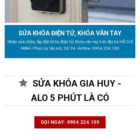
SỬA KHÓA ĐIỆN TỬ, KHÓA VÂN TAY
Nhận sửa chữa, lắp đặt khóa điện tử, khóa vân tay trên địa bà HỒ CHÍ
MINH. Phục vụ tận nơi, 24/24. Hotline:
0904.224.100
SỬA KHÓA GIA HUY -
ALO 5 PHÚT LÀ CÓ
GỌI NGAY: 0904.224.100