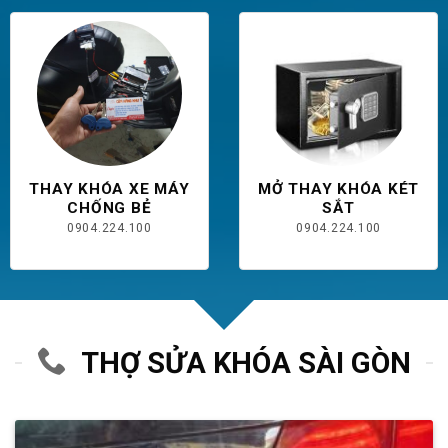
THAY KHÓA XE MÁY
MỞ THAY KHÓA KÉT
CHỐNG BẺ
SẮT
0904.224.100
0904.224.100
THỢ SỬA KHÓA SÀI GÒN