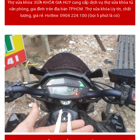
Thợ sửa khóa: SỬA KHÓA GIA HUY cung cấp dịch vụ thợ sửa khóa tủ
văn phòng, gia đình trên địa bàn TPHCM. Thợ sửa khóa Uy tín, chất
lượng, giá rẻ. Hotline:
0904.224.100
(Gọi 5 phút là có)