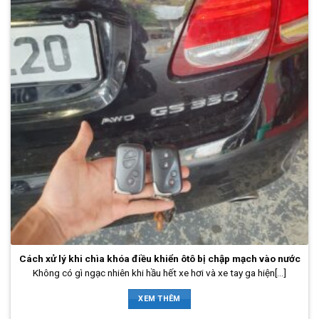
Cách xử lý khi chìa khóa điều khiển ôtô bị chập mạch vào nước
Không có gì ngạc nhiên khi hầu hết xe hơi và xe tay ga hiện[...]
XEM THÊM