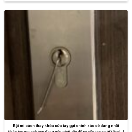
Bật mí cách thay khóa cửa tay gạt chính xác dễ dàng nhất
Khóa tay gạt nhà bạn đang gặp phải vấn đề và cần thay mới? Bạn[...]