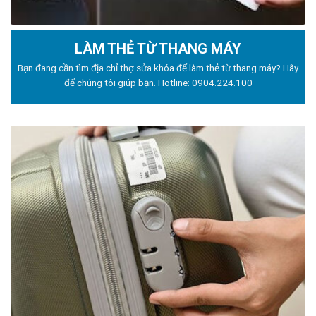
LÀM THẺ TỪ THANG MÁY
Bạn đang cần tìm địa chỉ thợ sửa khóa để làm thẻ từ thang máy? Hãy
để chúng tôi giúp bạn. Hotline:
0904.224.100