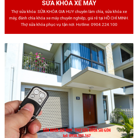
SỬA KHÓA XE MÁY
Thợ sửa khóa: SỬA KHÓA GIA HUY chuyên làm chìa, sửa khóa xe
máy, đánh chìa khóa xe máy chuyên nghiệp, giá rẻ tại HỒ CHÍ MINH.
Thợ sửa khóa phục vụ tận nơi. Hotline:
0904.224.100