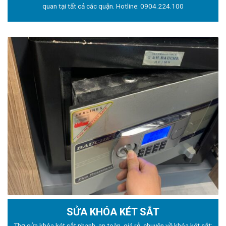
quan tại tất cả các quận. Hotline:
0904.224.100
SỬA KHÓA KÉT SẮT
Thợ sửa khóa
két sắt nhanh, an toàn, giá rẻ, chuyên về khóa két sắt: