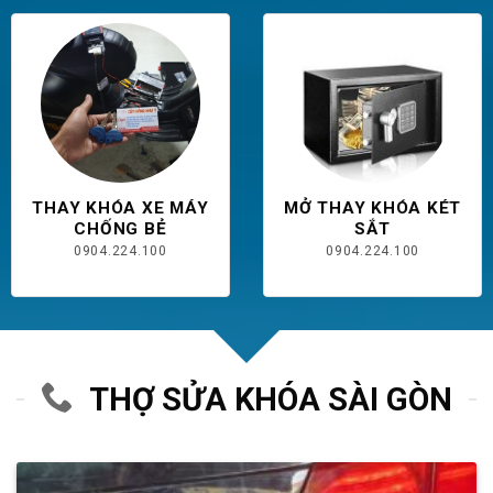
THAY KHÓA XE MÁY
MỞ THAY KHÓA KÉT
CHỐNG BẺ
SẮT
0904.224.100
0904.224.100
THỢ SỬA KHÓA SÀI GÒN