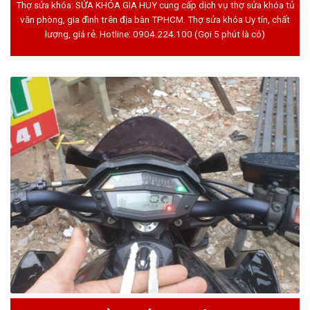
Thợ sửa khóa: SỬA KHÓA GIA HUY cung cấp dịch vụ thợ sửa khóa tủ
văn phòng, gia đình trên địa bàn TPHCM. Thợ sửa khóa Uy tín, chất
lượng, giá rẻ. Hotline:
0904.224.100
(Gọi 5 phút là có)