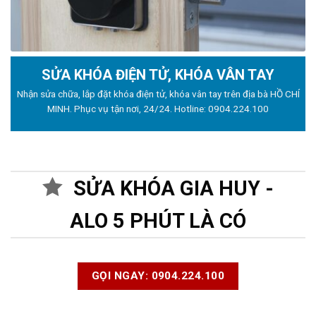
SỬA KHÓA ĐIỆN TỬ, KHÓA VÂN TAY
Nhận sửa chữa, lắp đặt khóa điện tử, khóa vân tay trên địa bà HỒ CHÍ
MINH. Phục vụ tận nơi, 24/24. Hotline:
0904.224.100
SỬA KHÓA GIA HUY -
ALO 5 PHÚT LÀ CÓ
GỌI NGAY: 0904.224.100