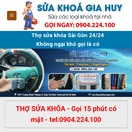
Skip
to
content
Thợ sửa khóa Sài Gòn 24/24
Không ngại khó gọi là có
THỢ SỬA KHÓA - Gọi 15 phút có
mặt - tel:0904.224.100