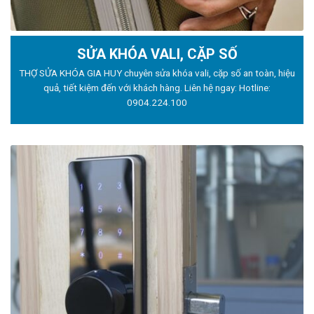
SỬA KHÓA VALI, CẶP SỐ
THỢ SỬA KHÓA GIA HUY chuyên sửa khóa vali, cặp số an toàn, hiệu
quả, tiết kiệm đến với khách hàng. Liên hệ ngay: Hotline:
0904.224.100