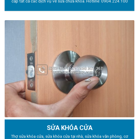
cấp tất cả các dịch vụ về sửa chữa khóa. Hotline:
0904.224.100
SỬA KHÓA CỬA
Thợ sửa khóa
cửa, sửa khóa cửa tại nhà, sửa khóa văn phòng, cơ