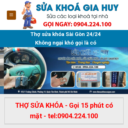
Skip
to
content
Thợ sửa khóa Sài Gòn 24/24
Không ngại khó gọi là có
THỢ SỬA KHÓA - Gọi 15 phút có
mặt - tel:0904.224.100