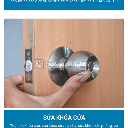
cấp tất cả các dịch vụ về sửa chữa khóa. Hotline:
0904.224.100
SỬA KHÓA CỬA
Thợ sửa khóa
cửa, sửa khóa cửa tại nhà, sửa khóa văn phòng, cơ