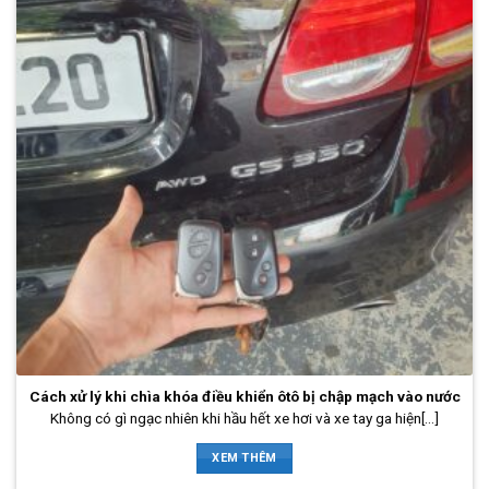
Cách xử lý khi chìa khóa điều khiển ôtô bị chập mạch vào nước
Không có gì ngạc nhiên khi hầu hết xe hơi và xe tay ga hiện[...]
XEM THÊM