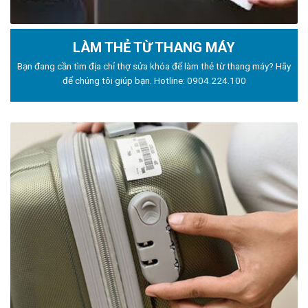
LÀM THẺ TỪ THANG MÁY
Bạn đang cần tìm địa chỉ thợ sửa khóa để làm thẻ từ thang máy? Hãy
để chúng tôi giúp bạn. Hotline:
0904.224.100