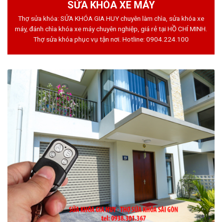
SỬA KHÓA XE MÁY
Thợ sửa khóa: SỬA KHÓA GIA HUY chuyên làm chìa, sửa khóa xe
máy, đánh chìa khóa xe máy chuyên nghiệp, giá rẻ tại HỒ CHÍ MINH.
Thợ sửa khóa phục vụ tận nơi. Hotline:
0904.224.100