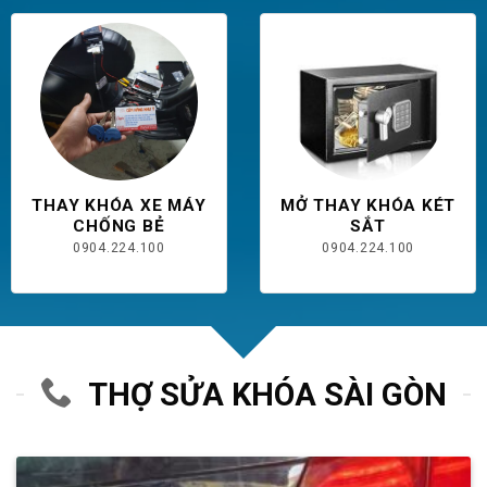
THAY KHÓA XE MÁY
MỞ THAY KHÓA KÉT
CHỐNG BẺ
SẮT
0904.224.100
0904.224.100
THỢ SỬA KHÓA SÀI GÒN