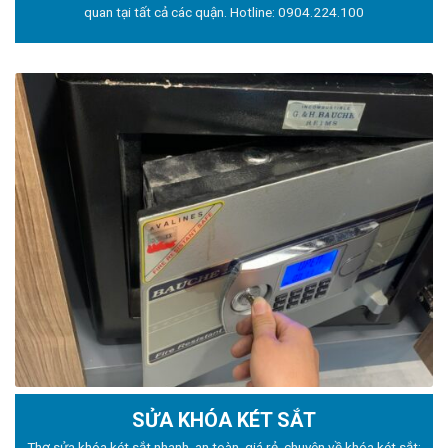
quan tại tất cả các quận. Hotline:
0904.224.100
SỬA KHÓA KÉT SẮT
Thợ sửa khóa
két sắt nhanh, an toàn, giá rẻ, chuyên về khóa két sắt: