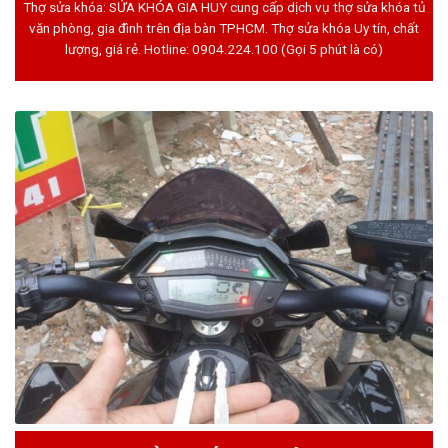
Thợ sửa khóa: SỬA KHÓA GIA HUY cung cấp dịch vụ thợ sửa khóa tủ
văn phòng, gia đình trên địa bàn TPHCM. Thợ sửa khóa Uy tín, chất
lượng, giá rẻ. Hotline:
0904.224.100
(Gọi 5 phút là có)