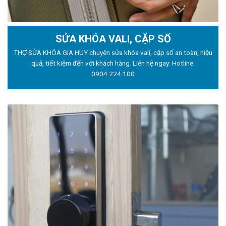
SỬA KHÓA VALI, CẶP SỐ
THỢ SỬA KHÓA GIA HUY chuyên sửa khóa vali, cặp số an toàn, hiệu
quả, tiết kiệm đến với khách hàng. Liên hệ ngay: Hotline:
0904.224.100