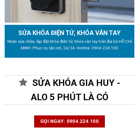
SỬA KHÓA ĐIỆN TỬ, KHÓA VÂN TAY
Nhận sửa chữa, lắp đặt khóa điện tử, khóa vân tay trên địa bà HỒ CHÍ
MINH. Phục vụ tận nơi, 24/24. Hotline:
0904.224.100
SỬA KHÓA GIA HUY -
ALO 5 PHÚT LÀ CÓ
GỌI NGAY: 0904.224.100