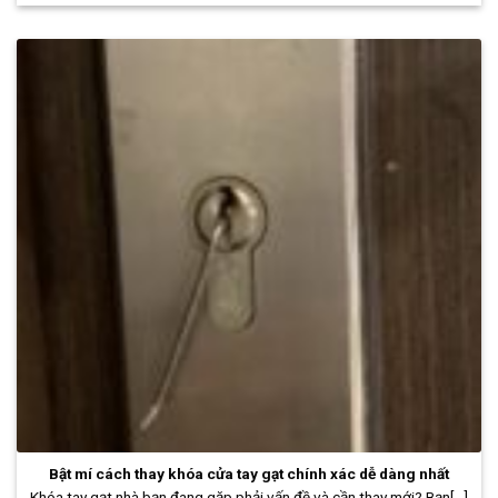
Bật mí cách thay khóa cửa tay gạt chính xác dễ dàng nhất
Khóa tay gạt nhà bạn đang gặp phải vấn đề và cần thay mới? Bạn[...]