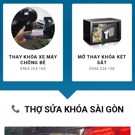
THAY KHÓA XE MÁY
MỞ THAY KHÓA KÉT
CHỐNG BẺ
SẮT
0904.224.100
0904.224.100
THỢ SỬA KHÓA SÀI GÒN