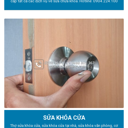
cấp tất cả các dịch vụ về sửa chữa khóa. Hotline:
0904.224.100
SỬA KHÓA CỬA
Thợ sửa khóa
cửa, sửa khóa cửa tại nhà, sửa khóa văn phòng, cơ