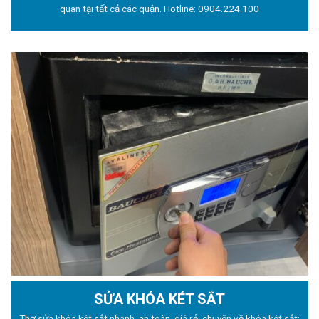
quan tại tất cả các quận. Hotline:
0904.224.100
SỬA KHÓA KÉT SẮT
Thợ sửa khóa
két sắt nhanh, an toàn, giá rẻ, chuyên về khóa két sắt: