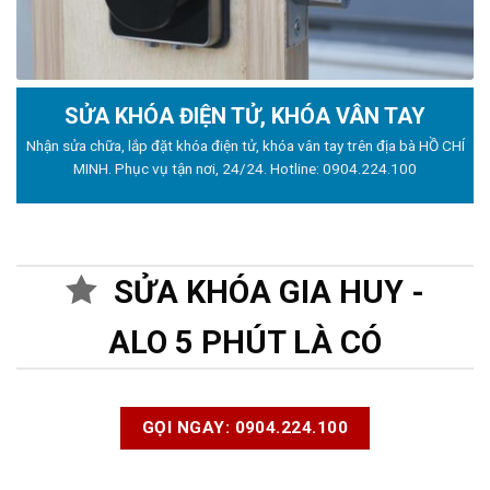
SỬA KHÓA ĐIỆN TỬ, KHÓA VÂN TAY
Nhận sửa chữa, lắp đặt khóa điện tử, khóa vân tay trên địa bà HỒ CHÍ
MINH. Phục vụ tận nơi, 24/24. Hotline:
0904.224.100
SỬA KHÓA GIA HUY -
ALO 5 PHÚT LÀ CÓ
GỌI NGAY: 0904.224.100