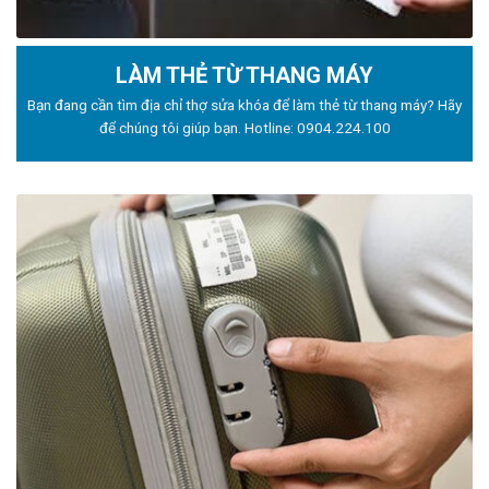
LÀM THẺ TỪ THANG MÁY
Bạn đang cần tìm địa chỉ thợ sửa khóa để làm thẻ từ thang máy? Hãy
để chúng tôi giúp bạn. Hotline:
0904.224.100