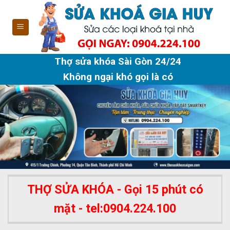
Skip
to
content
Thợ sửa khóa Sài Gòn 24/24
Không ngại khó gọi là có
THỢ SỬA KHÓA - Gọi 15 phút có
mặt - tel:0904.224.100