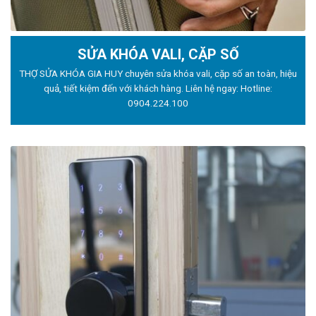
SỬA KHÓA VALI, CẶP SỐ
THỢ SỬA KHÓA GIA HUY chuyên sửa khóa vali, cặp số an toàn, hiệu
quả, tiết kiệm đến với khách hàng. Liên hệ ngay: Hotline:
0904.224.100