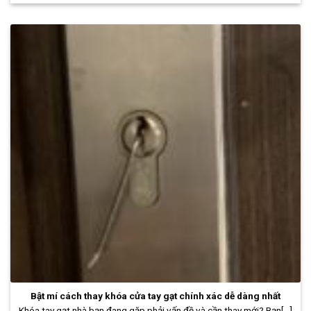
Bật mí cách thay khóa cửa tay gạt chính xác dễ dàng nhất
Khóa tay gạt nhà bạn đang gặp phải vấn đề và cần thay mới? Bạn[...]