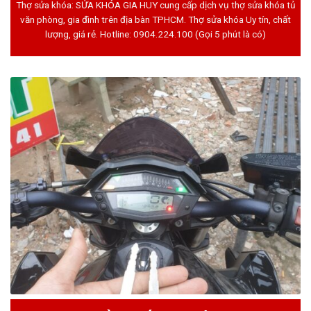
Thợ sửa khóa: SỬA KHÓA GIA HUY cung cấp dịch vụ thợ sửa khóa tủ
văn phòng, gia đình trên địa bàn TPHCM. Thợ sửa khóa Uy tín, chất
lượng, giá rẻ. Hotline:
0904.224.100
(Gọi 5 phút là có)