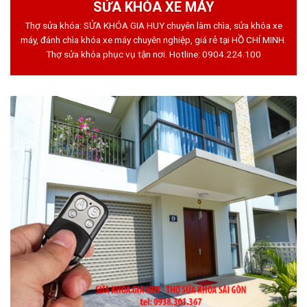
SỬA KHÓA XE MÁY
Thợ sửa khóa: SỬA KHÓA GIA HUY chuyên làm chìa, sửa khóa xe
máy, đánh chìa khóa xe máy chuyên nghiệp, giá rẻ tại HỒ CHÍ MINH.
Thợ sửa khóa phục vụ tận nơi. Hotline:
0904.224.100