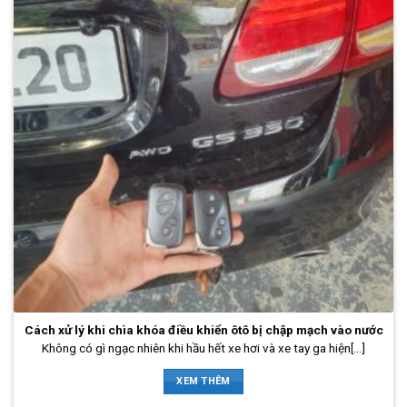
Cách xử lý khi chìa khóa điều khiển ôtô bị chập mạch vào nước
Không có gì ngạc nhiên khi hầu hết xe hơi và xe tay ga hiện[...]
XEM THÊM