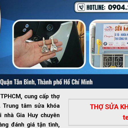
ất TPHCM, cung cấp thợ
 Trung tâm sửa khóa
THỢ SỬA KHÓ
i nhà Gia Huy chuyên
t
ng đánh giá tận tình,