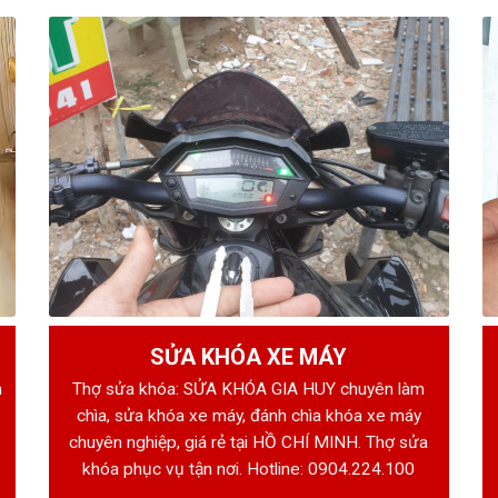
SỬA KHÓA XE MÁY
h
Thợ sửa khóa: SỬA KHÓA GIA HUY chuyên làm
chìa, sửa khóa xe máy, đánh chìa khóa xe máy
chuyên nghiệp, giá rẻ tại HỒ CHÍ MINH. Thợ sửa
khóa phục vụ tận nơi. Hotline:
0904.224.100