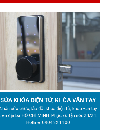
SỬA KHÓA ĐIỆN TỬ, KHÓA VÂN TAY
Nhận sửa chữa, lắp đặt khóa điện tử, khóa vân tay
trên địa bà HỒ CHÍ MINH. Phục vụ tận nơi, 24/24.
Hotline:
0904.224.100