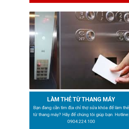
LÀM THẺ TỪ THANG MÁY
Bạn đang cần tìm địa chỉ thợ sửa khóa để làm th
từ thang máy? Hãy để chúng tôi giúp bạn. Hotline
0904.224.100