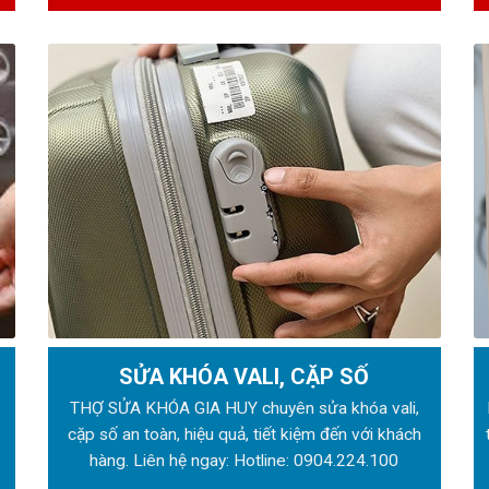
SỬA KHÓA VALI, CẶP SỐ
ẻ
THỢ SỬA KHÓA GIA HUY chuyên sửa khóa vali,
:
cặp số an toàn, hiệu quả, tiết kiệm đến với khách
hàng. Liên hệ ngay: Hotline:
0904.224.100