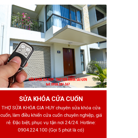
SỬA KHÓA CỬA CUỐN
THỢ SỬA KHÓA GIA HUY chuyên sửa khóa cửa
cuốn, làm điều khiển cửa cuốn chuyên nghiệp, giá
rẻ. Đặc biệt, phục vụ tận nơi 24/24. Hotline:
0904.224.100
(Gọi 5 phút là có)