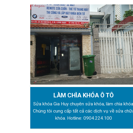
LÀM CHÌA KHÓA Ô TÔ
Sửa khóa Gia Huy chuyên sửa khóa, làm chìa khóa
Chúng tôi cung cấp tất cả các dịch vụ về sửa chữ
khóa. Hotline:
0904.224.100