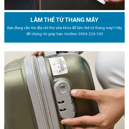
LÀM THẺ TỪ THANG MÁY
Bạn đang cần tìm địa chỉ thợ sửa khóa để làm thẻ từ thang máy? Hãy
để chúng tôi giúp bạn. Hotline:
0904.224.100