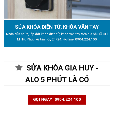
SỬA KHÓA ĐIỆN TỬ, KHÓA VÂN TAY
Nhận sửa chữa, lắp đặt khóa điện tử, khóa vân tay trên địa bà HỒ CHÍ
MINH. Phục vụ tận nơi, 24/24. Hotline:
0904.224.100
SỬA KHÓA GIA HUY -
ALO 5 PHÚT LÀ CÓ
GỌI NGAY: 0904.224.100