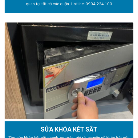
quan tại tất cả các quận. Hotline:
0904.224.100
SỬA KHÓA KÉT SẮT
Thợ sửa khóa
két sắt nhanh, an toàn, giá rẻ, chuyên về khóa két sắt: