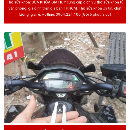
Thợ sửa khóa: SỬA KHÓA GIA HUY cung cấp dịch vụ thợ sửa khóa tủ
văn phòng, gia đình trên địa bàn TPHCM. Thợ sửa khóa Uy tín, chất
lượng, giá rẻ. Hotline:
0904.224.100
(Gọi 5 phút là có)