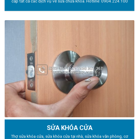
cấp tất cả các dịch vụ về sửa chữa khóa. Hotline:
0904.224.100
SỬA KHÓA CỬA
Thợ sửa khóa
cửa, sửa khóa cửa tại nhà, sửa khóa văn phòng, cơ