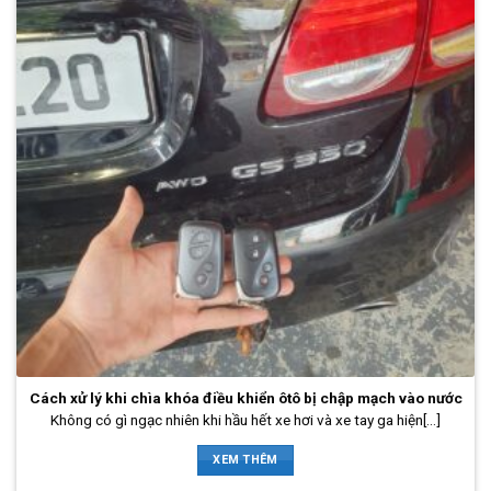
Cách xử lý khi chìa khóa điều khiển ôtô bị chập mạch vào nước
Không có gì ngạc nhiên khi hầu hết xe hơi và xe tay ga hiện[...]
XEM THÊM