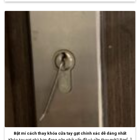
Bật mí cách thay khóa cửa tay gạt chính xác dễ dàng nhất
Khóa tay gạt nhà bạn đang gặp phải vấn đề và cần thay mới? Bạn[...]