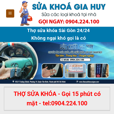
Skip
to
content
Thợ sửa khóa Sài Gòn 24/24
Không ngại khó gọi là có
THỢ SỬA KHÓA - Gọi 15 phút có
mặt - tel:0904.224.100