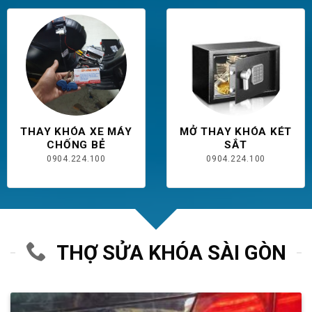
THAY KHÓA XE MÁY
MỞ THAY KHÓA KÉT
CHỐNG BẺ
SẮT
0904.224.100
0904.224.100
THỢ SỬA KHÓA SÀI GÒN