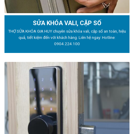
SỬA KHÓA VALI, CẶP SỐ
THỢ SỬA KHÓA GIA HUY chuyên sửa khóa vali, cặp số an toàn, hiệu
quả, tiết kiệm đến với khách hàng. Liên hệ ngay: Hotline:
0904.224.100