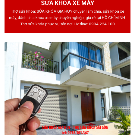
SỬA KHÓA XE MÁY
Thợ sửa khóa: SỬA KHÓA GIA HUY chuyên làm chìa, sửa khóa xe
máy, đánh chìa khóa xe máy chuyên nghiệp, giá rẻ tại HỒ CHÍ MINH.
Thợ sửa khóa phục vụ tận nơi. Hotline:
0904.224.100