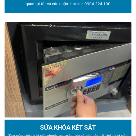
quan tại tất cả các quận. Hotline:
0904.224.100
SỬA KHÓA KÉT SẮT
Thợ sửa khóa
két sắt nhanh, an toàn, giá rẻ, chuyên về khóa két sắt: