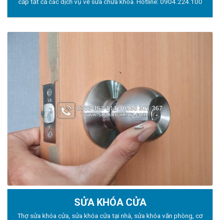
cấp tất cả các dịch vụ về sửa chữa khóa. Hotline:
0904.224.100
SỬA KHÓA CỬA
Thợ sửa khóa
cửa, sửa khóa cửa tại nhà, sửa khóa văn phòng, cơ