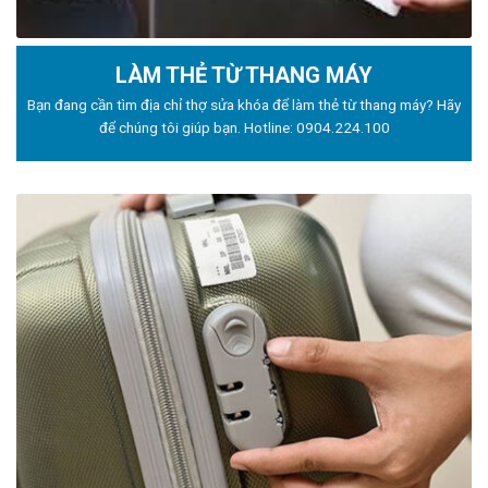
LÀM THẺ TỪ THANG MÁY
Bạn đang cần tìm địa chỉ thợ sửa khóa để làm thẻ từ thang máy? Hãy
để chúng tôi giúp bạn. Hotline:
0904.224.100