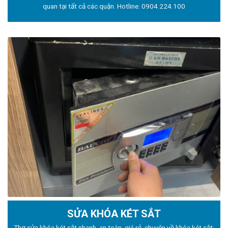
quan tại tất cả các quận. Hotline:
0904.224.100
SỬA KHÓA KÉT SẮT
Thợ sửa khóa
két sắt nhanh, an toàn, giá rẻ, chuyên về khóa két sắt: