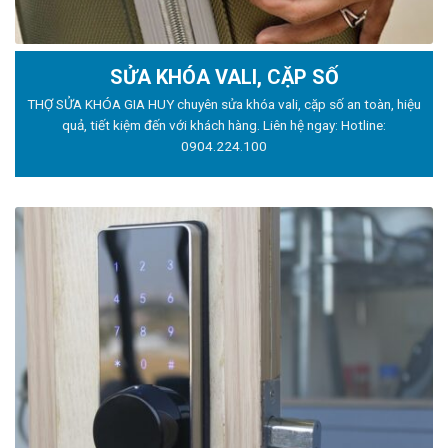
SỬA KHÓA VALI, CẶP SỐ
THỢ SỬA KHÓA GIA HUY chuyên sửa khóa vali, cặp số an toàn, hiệu
quả, tiết kiệm đến với khách hàng. Liên hệ ngay: Hotline:
0904.224.100