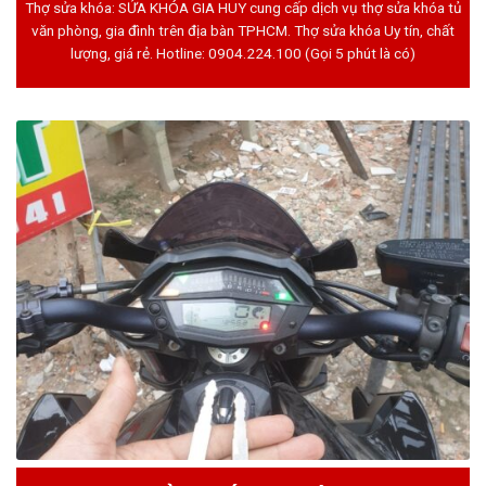
Thợ sửa khóa: SỬA KHÓA GIA HUY cung cấp dịch vụ thợ sửa khóa tủ
văn phòng, gia đình trên địa bàn TPHCM. Thợ sửa khóa Uy tín, chất
lượng, giá rẻ. Hotline:
0904.224.100
(Gọi 5 phút là có)