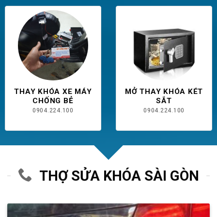
THAY KHÓA XE MÁY
MỞ THAY KHÓA KÉT
CHỐNG BẺ
SẮT
0904.224.100
0904.224.100
THỢ SỬA KHÓA SÀI GÒN