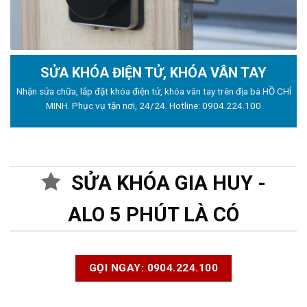
SỬA KHÓA ĐIỆN TỬ, KHÓA VÂN TAY
Nhận sửa chữa, lắp đặt khóa điện tử, khóa vân tay trên địa bà HỒ CHÍ
MINH. Phục vụ tận nơi, 24/24. Hotline:
0904.224.100
SỬA KHÓA GIA HUY -
ALO 5 PHÚT LÀ CÓ
GỌI NGAY: 0904.224.100