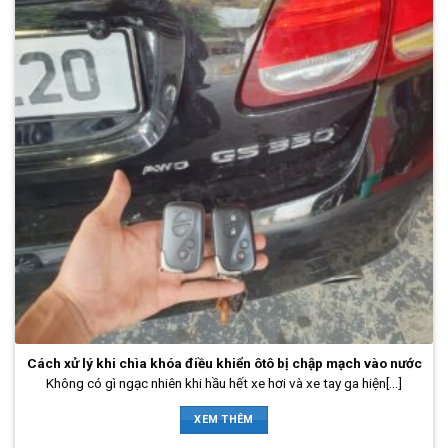
Cách xử lý khi chìa khóa điều khiển ôtô bị chập mạch vào nước
Không có gì ngạc nhiên khi hầu hết xe hơi và xe tay ga hiện[...]
XEM THÊM