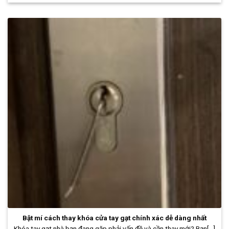
Bật mí cách thay khóa cửa tay gạt chính xác dễ dàng nhất
Khóa tay gạt nhà bạn đang gặp phải vấn đề và cần thay mới? Bạn[...]