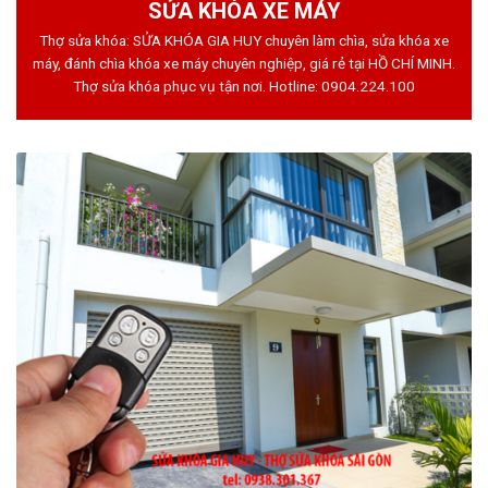
SỬA KHÓA XE MÁY
Thợ sửa khóa: SỬA KHÓA GIA HUY chuyên làm chìa, sửa khóa xe
máy, đánh chìa khóa xe máy chuyên nghiệp, giá rẻ tại HỒ CHÍ MINH.
Thợ sửa khóa phục vụ tận nơi. Hotline:
0904.224.100