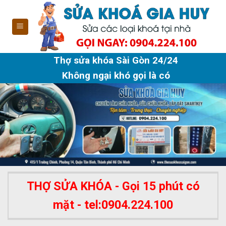
Skip
to
content
Thợ sửa khóa Sài Gòn 24/24
Không ngại khó gọi là có
THỢ SỬA KHÓA - Gọi 15 phút có
mặt - tel:0904.224.100