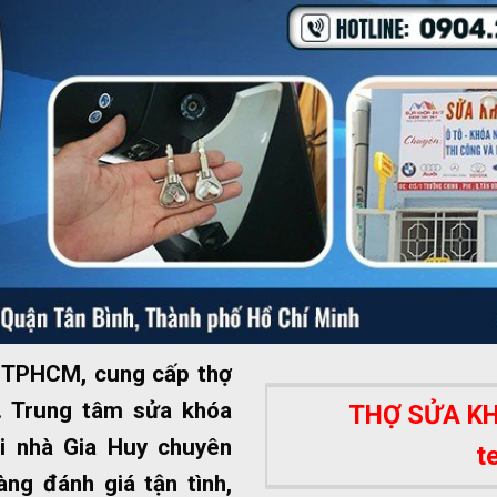
ất TPHCM, cung cấp thợ
 Trung tâm sửa khóa
THỢ SỬA KHÓ
i nhà Gia Huy chuyên
t
ng đánh giá tận tình,