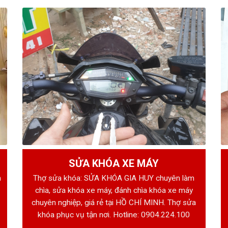
SỬA KHÓA XE MÁY
h
Thợ sửa khóa: SỬA KHÓA GIA HUY chuyên làm
chìa, sửa khóa xe máy, đánh chìa khóa xe máy
chuyên nghiệp, giá rẻ tại HỒ CHÍ MINH. Thợ sửa
khóa phục vụ tận nơi. Hotline:
0904.224.100