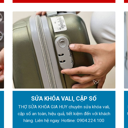
SỬA KHÓA VALI, CẶP SỐ
ẻ
THỢ SỬA KHÓA GIA HUY chuyên sửa khóa vali,
:
cặp số an toàn, hiệu quả, tiết kiệm đến với khách
hàng. Liên hệ ngay: Hotline:
0904.224.100