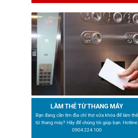
LÀM THẺ TỪ THANG MÁY
Bạn đang cần tìm địa chỉ thợ sửa khóa để làm th
từ thang máy? Hãy để chúng tôi giúp bạn. Hotline
0904.224.100