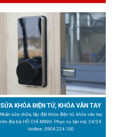
SỬA KHÓA ĐIỆN TỬ, KHÓA VÂN TAY
Nhận sửa chữa, lắp đặt khóa điện tử, khóa vân tay
trên địa bà HỒ CHÍ MINH. Phục vụ tận nơi, 24/24.
Hotline:
0904.224.100