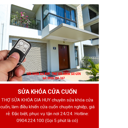
SỬA KHÓA CỬA CUỐN
THỢ SỬA KHÓA GIA HUY chuyên sửa khóa cửa
cuốn, làm điều khiển cửa cuốn chuyên nghiệp, giá
rẻ. Đặc biệt, phục vụ tận nơi 24/24. Hotline:
0904.224.100
(Gọi 5 phút là có)