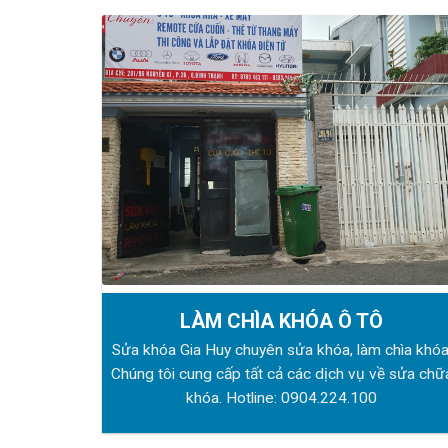
LÀM CHÌA KHÓA Ô TÔ
Sửa khóa Gia Huy chuyên sửa khóa, làm chìa khóa
Chúng tôi cung cấp tất cả các dịch vụ về sửa chữ
khóa. Hotline:
0904.224.100