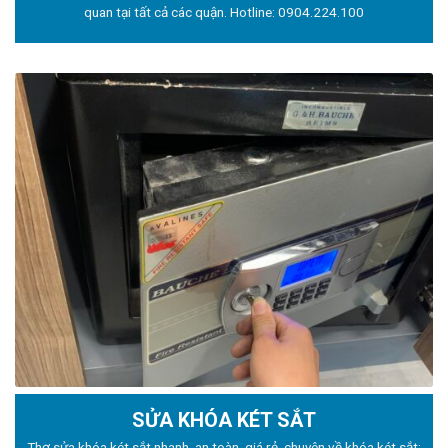
quan tại tất cả các quận. Hotline:
0904.224.100
SỬA KHÓA KÉT SẮT
Thợ sửa khóa
két sắt nhanh, an toàn, giá rẻ, chuyên về khóa két sắt: