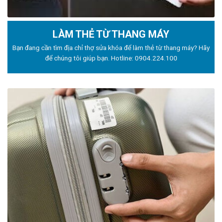
LÀM THẺ TỪ THANG MÁY
Bạn đang cần tìm địa chỉ thợ sửa khóa để làm thẻ từ thang máy? Hãy
để chúng tôi giúp bạn. Hotline:
0904.224.100