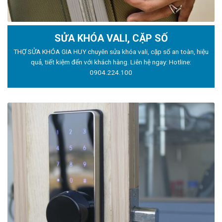
SỬA KHÓA VALI, CẶP SỐ
THỢ SỬA KHÓA GIA HUY chuyên sửa khóa vali, cặp số an toàn, hiệu
quả, tiết kiệm đến với khách hàng. Liên hệ ngay: Hotline:
0904.224.100