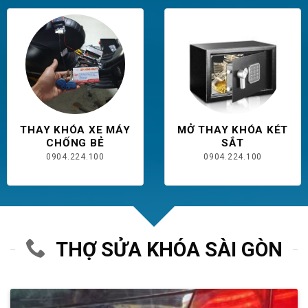
THAY KHÓA XE MÁY
MỞ THAY KHÓA KÉT
CHỐNG BẺ
SẮT
0904.224.100
0904.224.100
THỢ SỬA KHÓA SÀI GÒN