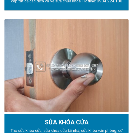
cấp tất cả các dịch vụ về sửa chữa khóa. Hotline:
0904.224.100
SỬA KHÓA CỬA
Thợ sửa khóa
cửa, sửa khóa cửa tại nhà, sửa khóa văn phòng, cơ