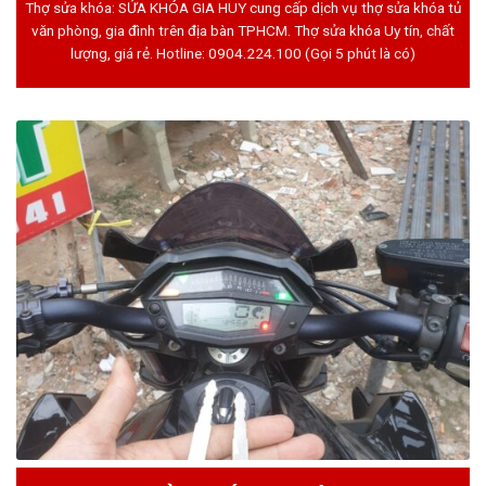
Thợ sửa khóa: SỬA KHÓA GIA HUY cung cấp dịch vụ thợ sửa khóa tủ
văn phòng, gia đình trên địa bàn TPHCM. Thợ sửa khóa Uy tín, chất
lượng, giá rẻ. Hotline:
0904.224.100
(Gọi 5 phút là có)