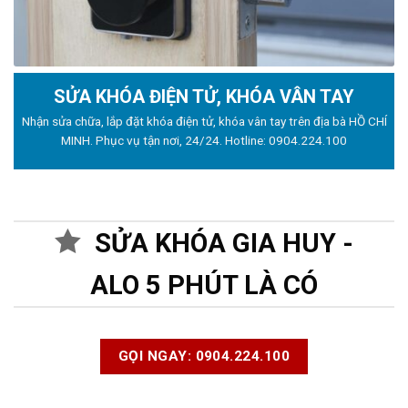
SỬA KHÓA ĐIỆN TỬ, KHÓA VÂN TAY
Nhận sửa chữa, lắp đặt khóa điện tử, khóa vân tay trên địa bà HỒ CHÍ
MINH. Phục vụ tận nơi, 24/24. Hotline:
0904.224.100
SỬA KHÓA GIA HUY -
ALO 5 PHÚT LÀ CÓ
GỌI NGAY: 0904.224.100