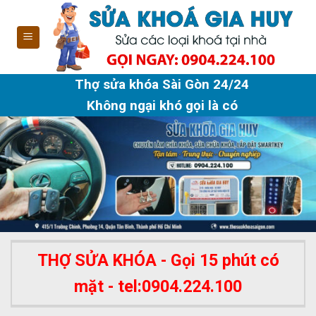
Skip
to
content
Thợ sửa khóa Sài Gòn 24/24
Không ngại khó gọi là có
THỢ SỬA KHÓA - Gọi 15 phút có
mặt - tel:0904.224.100