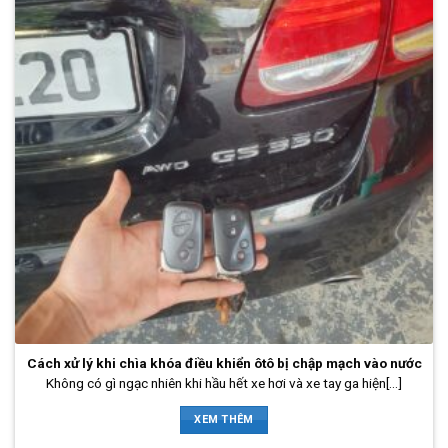
Cách xử lý khi chìa khóa điều khiển ôtô bị chập mạch vào nước
Không có gì ngạc nhiên khi hầu hết xe hơi và xe tay ga hiện[...]
XEM THÊM