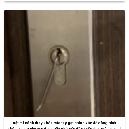
Bật mí cách thay khóa cửa tay gạt chính xác dễ dàng nhất
Khóa tay gạt nhà bạn đang gặp phải vấn đề và cần thay mới? Bạn[...]