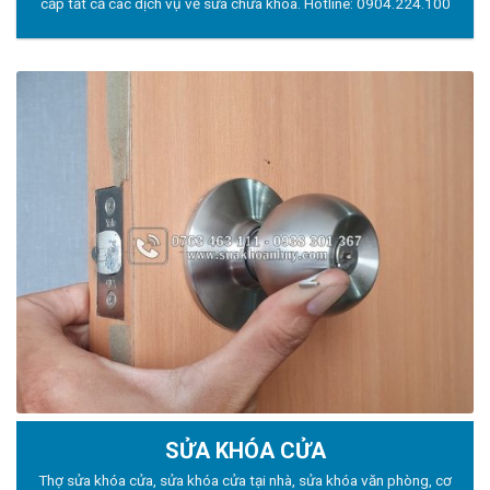
cấp tất cả các dịch vụ về sửa chữa khóa. Hotline:
0904.224.100
SỬA KHÓA CỬA
Thợ sửa khóa
cửa, sửa khóa cửa tại nhà, sửa khóa văn phòng, cơ