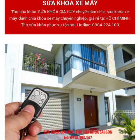
SỬA KHÓA XE MÁY
Thợ sửa khóa: SỬA KHÓA GIA HUY chuyên làm chìa, sửa khóa xe
máy, đánh chìa khóa xe máy chuyên nghiệp, giá rẻ tại HỒ CHÍ MINH.
Thợ sửa khóa phục vụ tận nơi. Hotline:
0904.224.100