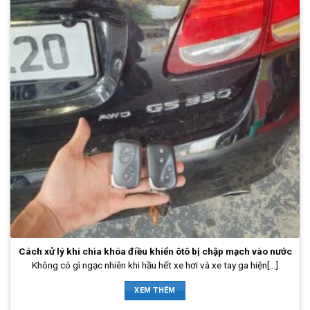
Cách xử lý khi chìa khóa điều khiển ôtô bị chập mạch vào nước
Không có gì ngạc nhiên khi hầu hết xe hơi và xe tay ga hiện[...]
XEM THÊM