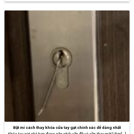
Bật mí cách thay khóa cửa tay gạt chính xác dễ dàng nhất
Khóa tay gạt nhà bạn đang gặp phải vấn đề và cần thay mới? Bạn[...]