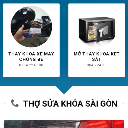
THAY KHÓA XE MÁY
MỞ THAY KHÓA KÉT
CHỐNG BẺ
SẮT
0904.224.100
0904.224.100
THỢ SỬA KHÓA SÀI GÒN