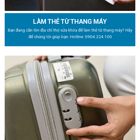
LÀM THẺ TỪ THANG MÁY
Bạn đang cần tìm địa chỉ thợ sửa khóa để làm thẻ từ thang máy? Hãy
để chúng tôi giúp bạn. Hotline:
0904.224.100