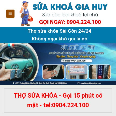
Skip
to
content
Thợ sửa khóa Sài Gòn 24/24
Không ngại khó gọi là có
THỢ SỬA KHÓA - Gọi 15 phút có
mặt - tel:0904.224.100