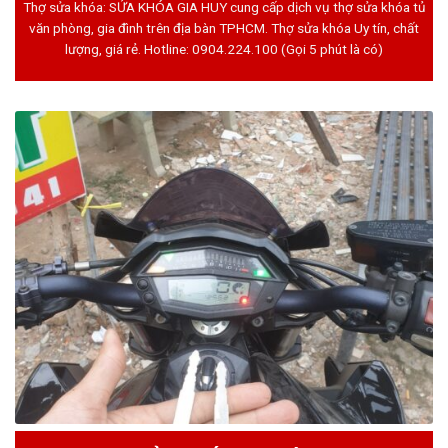
Thợ sửa khóa: SỬA KHÓA GIA HUY cung cấp dịch vụ thợ sửa khóa tủ
văn phòng, gia đình trên địa bàn TPHCM. Thợ sửa khóa Uy tín, chất
lượng, giá rẻ. Hotline:
0904.224.100
(Gọi 5 phút là có)