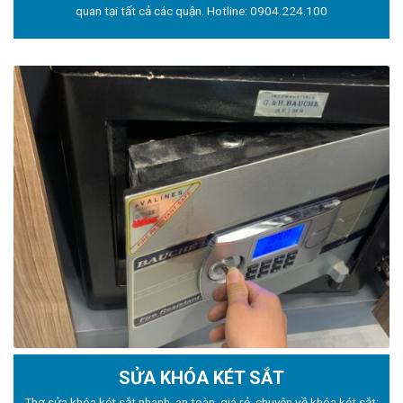
quan tại tất cả các quận. Hotline:
0904.224.100
SỬA KHÓA KÉT SẮT
Thợ sửa khóa
két sắt nhanh, an toàn, giá rẻ, chuyên về khóa két sắt: