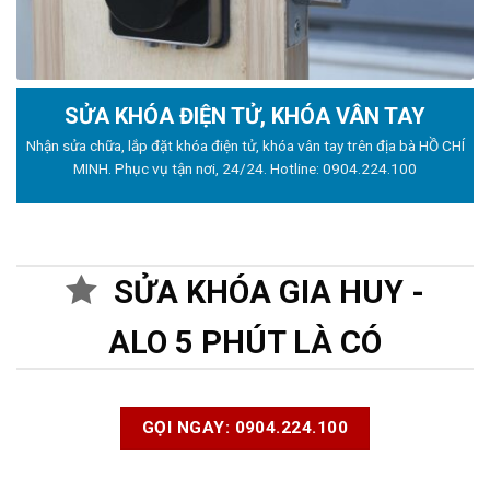
SỬA KHÓA ĐIỆN TỬ, KHÓA VÂN TAY
Nhận sửa chữa, lắp đặt khóa điện tử, khóa vân tay trên địa bà HỒ CHÍ
MINH. Phục vụ tận nơi, 24/24. Hotline:
0904.224.100
SỬA KHÓA GIA HUY -
ALO 5 PHÚT LÀ CÓ
GỌI NGAY: 0904.224.100