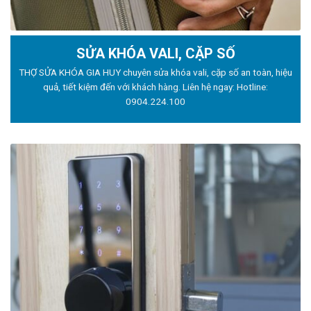
SỬA KHÓA VALI, CẶP SỐ
THỢ SỬA KHÓA GIA HUY chuyên sửa khóa vali, cặp số an toàn, hiệu
quả, tiết kiệm đến với khách hàng. Liên hệ ngay: Hotline:
0904.224.100