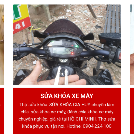
SỬA KHÓA XE MÁY
h
Thợ sửa khóa: SỬA KHÓA GIA HUY chuyên làm
chìa, sửa khóa xe máy, đánh chìa khóa xe máy
chuyên nghiệp, giá rẻ tại HỒ CHÍ MINH. Thợ sửa
khóa phục vụ tận nơi. Hotline:
0904.224.100