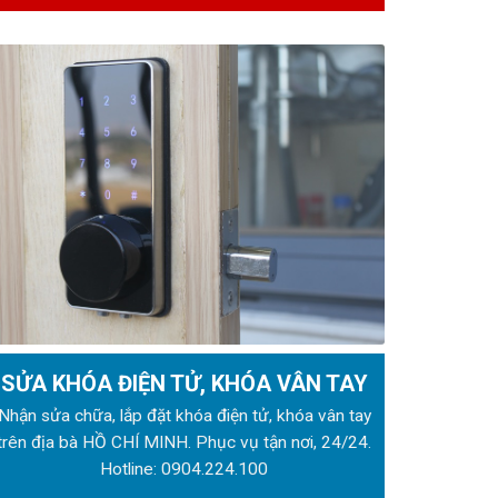
SỬA KHÓA ĐIỆN TỬ, KHÓA VÂN TAY
Nhận sửa chữa, lắp đặt khóa điện tử, khóa vân tay
trên địa bà HỒ CHÍ MINH. Phục vụ tận nơi, 24/24.
Hotline:
0904.224.100