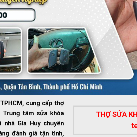
ất TPHCM, cung cấp thợ
 Trung tâm sửa khóa
THỢ SỬA KHÓ
i nhà Gia Huy chuyên
t
ng đánh giá tận tình,