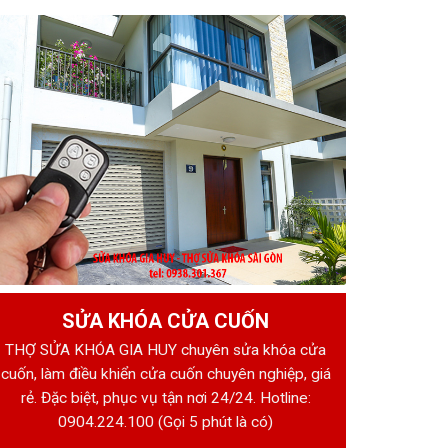
SỬA KHÓA CỬA CUỐN
THỢ SỬA KHÓA GIA HUY chuyên sửa khóa cửa
cuốn, làm điều khiển cửa cuốn chuyên nghiệp, giá
rẻ. Đặc biệt, phục vụ tận nơi 24/24. Hotline:
0904.224.100
(Gọi 5 phút là có)