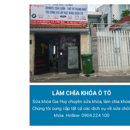
LÀM CHÌA KHÓA Ô TÔ
Sửa khóa Gia Huy chuyên sửa khóa, làm chìa khóa
Chúng tôi cung cấp tất cả các dịch vụ về sửa chữ
khóa. Hotline:
0904.224.100