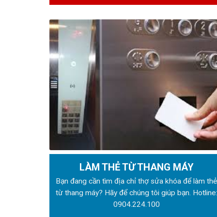
LÀM THẺ TỪ THANG MÁY
Bạn đang cần tìm địa chỉ thợ sửa khóa để làm th
từ thang máy? Hãy để chúng tôi giúp bạn. Hotline
0904.224.100