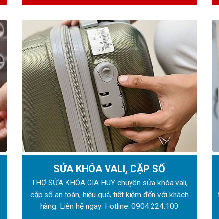
SỬA KHÓA VALI, CẶP SỐ
ẻ
THỢ SỬA KHÓA GIA HUY chuyên sửa khóa vali,
:
cặp số an toàn, hiệu quả, tiết kiệm đến với khách
hàng. Liên hệ ngay: Hotline:
0904.224.100