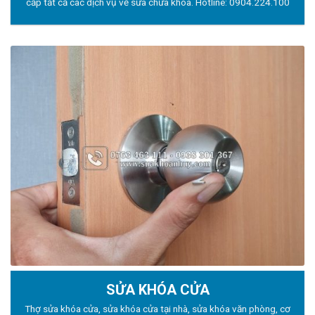
cấp tất cả các dịch vụ về sửa chữa khóa. Hotline:
0904.224.100
SỬA KHÓA CỬA
Thợ sửa khóa
cửa, sửa khóa cửa tại nhà, sửa khóa văn phòng, cơ