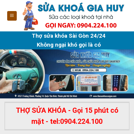
Skip
to
content
Thợ sửa khóa Sài Gòn 24/24
Không ngại khó gọi là có
THỢ SỬA KHÓA - Gọi 15 phút có
mặt - tel:0904.224.100