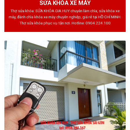
SỬA KHÓA XE MÁY
Thợ sửa khóa: SỬA KHÓA GIA HUY chuyên làm chìa, sửa khóa xe
máy, đánh chìa khóa xe máy chuyên nghiệp, giá rẻ tại HỒ CHÍ MINH.
Thợ sửa khóa phục vụ tận nơi. Hotline:
0904.224.100