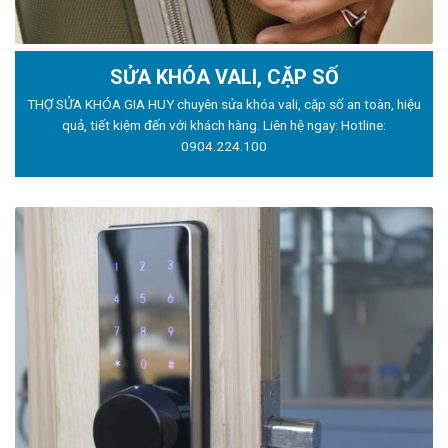
SỬA KHÓA VALI, CẶP SỐ
THỢ SỬA KHÓA GIA HUY chuyên sửa khóa vali, cặp số an toàn, hiệu
quả, tiết kiệm đến với khách hàng. Liên hệ ngay: Hotline:
0904.224.100