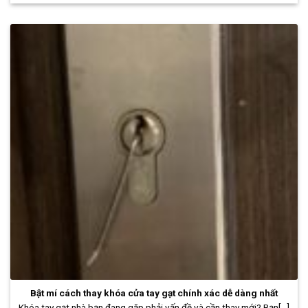
Bật mí cách thay khóa cửa tay gạt chính xác dễ dàng nhất
Khóa tay gạt nhà bạn đang gặp phải vấn đề và cần thay mới? Bạn[...]