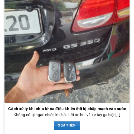
Cách xử lý khi chìa khóa điều khiển ôtô bị chập mạch vào nước
Không có gì ngạc nhiên khi hầu hết xe hơi và xe tay ga hiện[...]
XEM THÊM