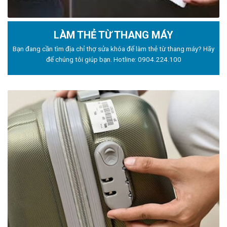
LÀM THẺ TỪ THANG MÁY
Bạn đang cần tìm địa chỉ thợ sửa khóa để làm thẻ từ thang máy? Hãy
để chúng tôi giúp bạn. Hotline:
0904.224.100