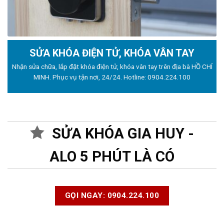
SỬA KHÓA ĐIỆN TỬ, KHÓA VÂN TAY
Nhận sửa chữa, lắp đặt khóa điện tử, khóa vân tay trên địa bà HỒ CHÍ
MINH. Phục vụ tận nơi, 24/24. Hotline:
0904.224.100
SỬA KHÓA GIA HUY -
ALO 5 PHÚT LÀ CÓ
GỌI NGAY: 0904.224.100