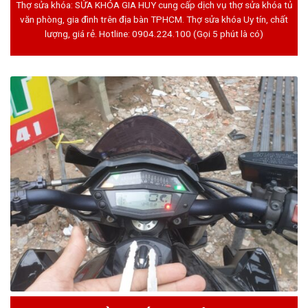
Thợ sửa khóa: SỬA KHÓA GIA HUY cung cấp dịch vụ thợ sửa khóa tủ
văn phòng, gia đình trên địa bàn TPHCM. Thợ sửa khóa Uy tín, chất
lượng, giá rẻ. Hotline:
0904.224.100
(Gọi 5 phút là có)