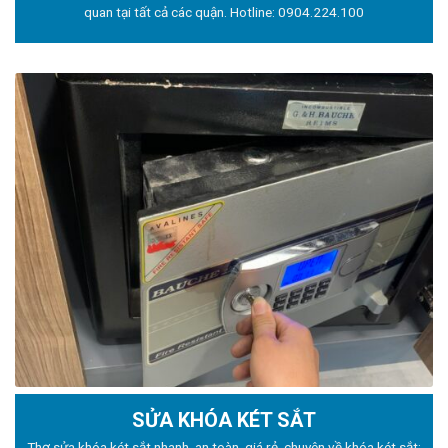
quan tại tất cả các quận. Hotline:
0904.224.100
SỬA KHÓA KÉT SẮT
Thợ sửa khóa
két sắt nhanh, an toàn, giá rẻ, chuyên về khóa két sắt: