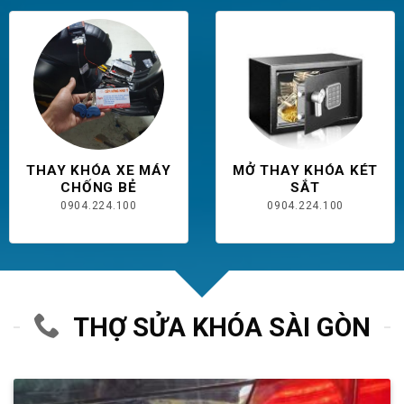
THAY KHÓA XE MÁY
MỞ THAY KHÓA KÉT
CHỐNG BẺ
SẮT
0904.224.100
0904.224.100
THỢ SỬA KHÓA SÀI GÒN