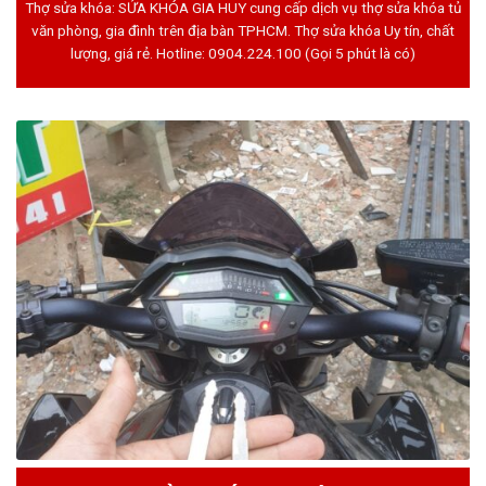
Thợ sửa khóa: SỬA KHÓA GIA HUY cung cấp dịch vụ thợ sửa khóa tủ
văn phòng, gia đình trên địa bàn TPHCM. Thợ sửa khóa Uy tín, chất
lượng, giá rẻ. Hotline:
0904.224.100
(Gọi 5 phút là có)