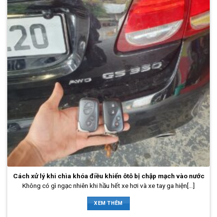
Cách xử lý khi chìa khóa điều khiển ôtô bị chập mạch vào nước
Không có gì ngạc nhiên khi hầu hết xe hơi và xe tay ga hiện[...]
XEM THÊM