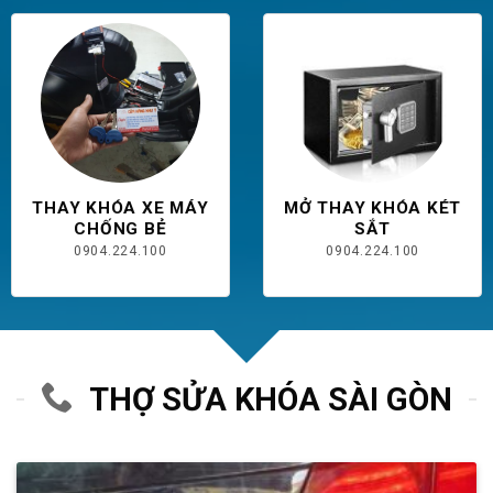
THAY KHÓA XE MÁY
MỞ THAY KHÓA KÉT
CHỐNG BẺ
SẮT
0904.224.100
0904.224.100
THỢ SỬA KHÓA SÀI GÒN