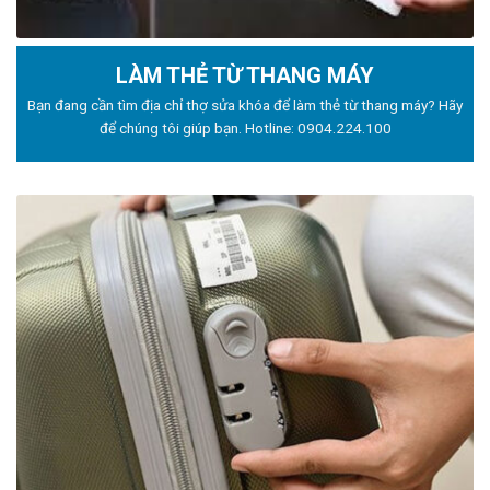
LÀM THẺ TỪ THANG MÁY
Bạn đang cần tìm địa chỉ thợ sửa khóa để làm thẻ từ thang máy? Hãy
để chúng tôi giúp bạn. Hotline:
0904.224.100