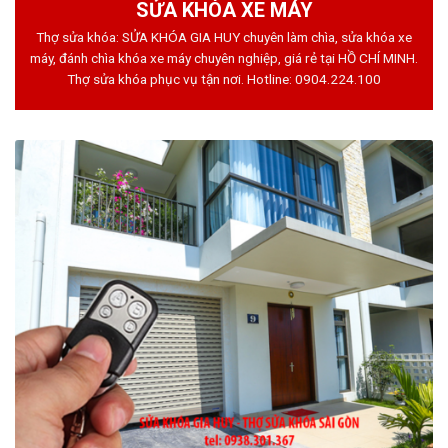
SỬA KHÓA XE MÁY
Thợ sửa khóa: SỬA KHÓA GIA HUY chuyên làm chìa, sửa khóa xe
máy, đánh chìa khóa xe máy chuyên nghiệp, giá rẻ tại HỒ CHÍ MINH.
Thợ sửa khóa phục vụ tận nơi. Hotline:
0904.224.100