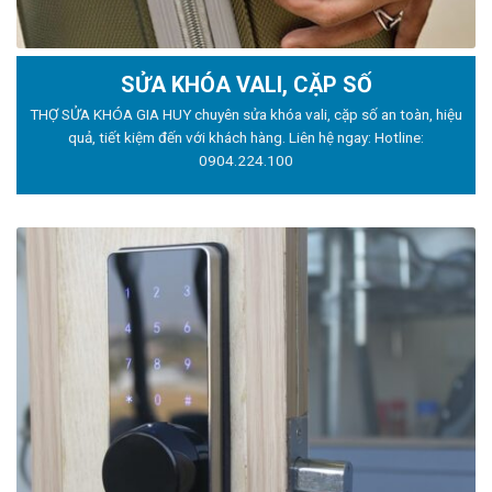
SỬA KHÓA VALI, CẶP SỐ
THỢ SỬA KHÓA GIA HUY chuyên sửa khóa vali, cặp số an toàn, hiệu
quả, tiết kiệm đến với khách hàng. Liên hệ ngay: Hotline:
0904.224.100