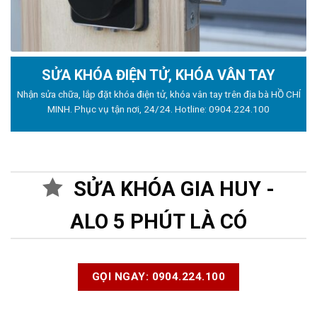
SỬA KHÓA ĐIỆN TỬ, KHÓA VÂN TAY
Nhận sửa chữa, lắp đặt khóa điện tử, khóa vân tay trên địa bà HỒ CHÍ
MINH. Phục vụ tận nơi, 24/24. Hotline:
0904.224.100
SỬA KHÓA GIA HUY -
ALO 5 PHÚT LÀ CÓ
GỌI NGAY: 0904.224.100