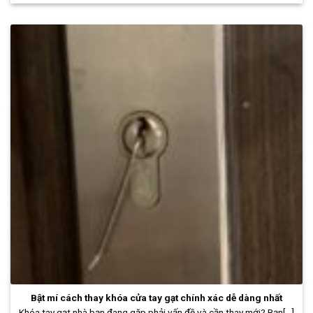
Bật mí cách thay khóa cửa tay gạt chính xác dễ dàng nhất
Khóa tay gạt nhà bạn đang gặp phải vấn đề và cần thay mới? Bạn[...]