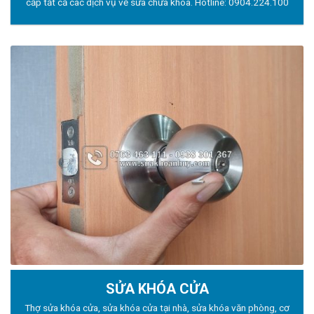
cấp tất cả các dịch vụ về sửa chữa khóa. Hotline:
0904.224.100
SỬA KHÓA CỬA
Thợ sửa khóa
cửa, sửa khóa cửa tại nhà, sửa khóa văn phòng, cơ