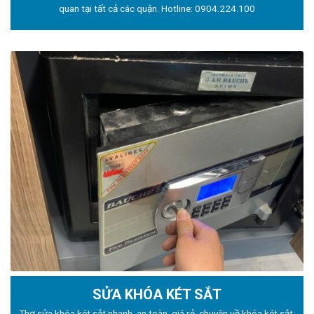
quan tại tất cả các quận. Hotline:
0904.224.100
SỬA KHÓA KÉT SẮT
Thợ sửa khóa
két sắt nhanh, an toàn, giá rẻ, chuyên về khóa két sắt: