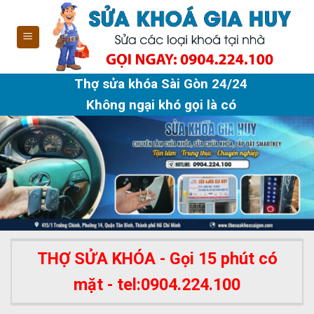
Skip
to
content
Thợ sửa khóa Sài Gòn 24/24
Không ngại khó gọi là có
THỢ SỬA KHÓA - Gọi 15 phút có
mặt - tel:0904.224.100