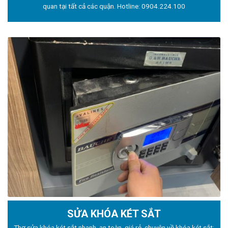
quan tại tất cả các quận. Hotline:
0904.224.100
SỬA KHÓA KÉT SẮT
Thợ sửa khóa
két sắt nhanh, an toàn, giá rẻ, chuyên về khóa két sắt: