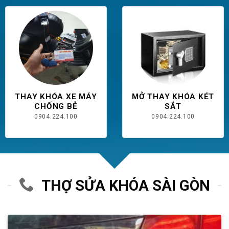
THAY KHÓA XE MÁY
MỞ THAY KHÓA KÉT
CHỐNG BẺ
SẮT
0904.224.100
0904.224.100
THỢ SỬA KHÓA SÀI GÒN