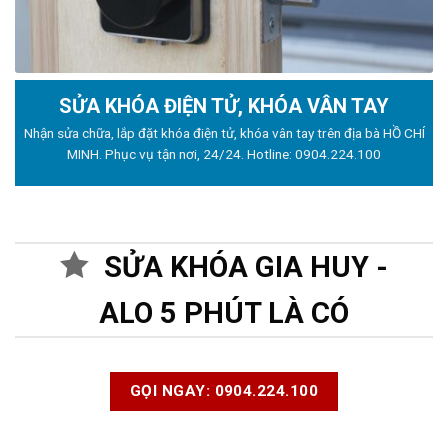
SỬA KHÓA ĐIỆN TỬ, KHÓA VÂN TAY
Nhận sửa chữa, lắp đặt khóa điện tử, khóa vân tay trên địa bà HỒ CHÍ
MINH. Phục vụ tận nơi, 24/24. Hotline:
0904.224.100
SỬA KHÓA GIA HUY -
ALO 5 PHÚT LÀ CÓ
GỌI NGAY: 0904.224.100