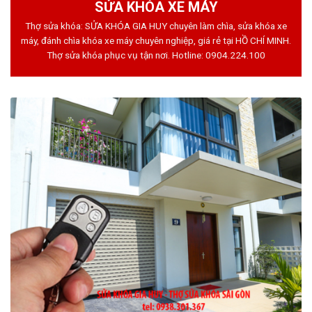
SỬA KHÓA XE MÁY
Thợ sửa khóa: SỬA KHÓA GIA HUY chuyên làm chìa, sửa khóa xe
máy, đánh chìa khóa xe máy chuyên nghiệp, giá rẻ tại HỒ CHÍ MINH.
Thợ sửa khóa phục vụ tận nơi. Hotline:
0904.224.100