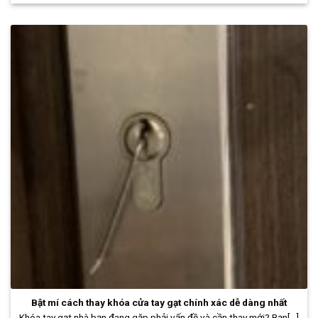
Bật mí cách thay khóa cửa tay gạt chính xác dễ dàng nhất
Khóa tay gạt nhà bạn đang gặp phải vấn đề và cần thay mới? Bạn[...]