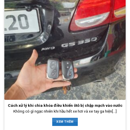
Cách xử lý khi chìa khóa điều khiển ôtô bị chập mạch vào nước
Không có gì ngạc nhiên khi hầu hết xe hơi và xe tay ga hiện[...]
XEM THÊM