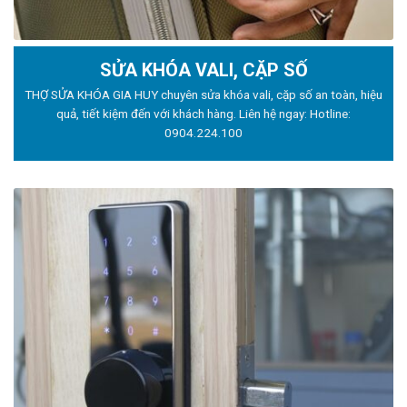
SỬA KHÓA VALI, CẶP SỐ
THỢ SỬA KHÓA GIA HUY chuyên sửa khóa vali, cặp số an toàn, hiệu
quả, tiết kiệm đến với khách hàng. Liên hệ ngay: Hotline:
0904.224.100