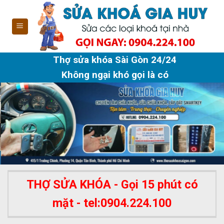
Skip
to
content
Thợ sửa khóa Sài Gòn 24/24
Không ngại khó gọi là có
THỢ SỬA KHÓA - Gọi 15 phút có
mặt - tel:0904.224.100