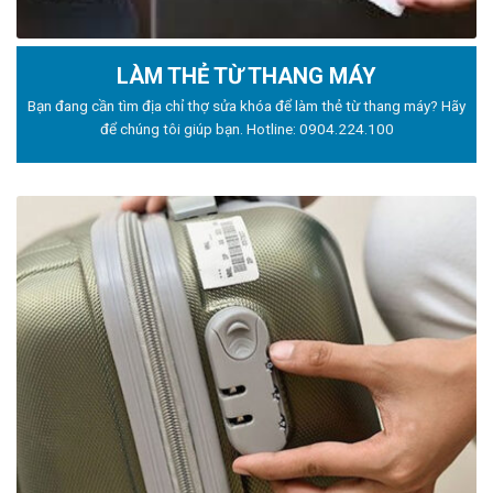
LÀM THẺ TỪ THANG MÁY
Bạn đang cần tìm địa chỉ thợ sửa khóa để làm thẻ từ thang máy? Hãy
để chúng tôi giúp bạn. Hotline:
0904.224.100