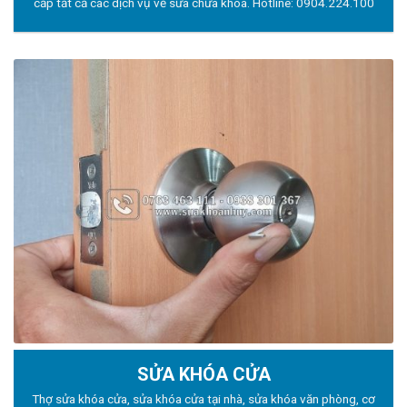
cấp tất cả các dịch vụ về sửa chữa khóa. Hotline:
0904.224.100
SỬA KHÓA CỬA
Thợ sửa khóa
cửa, sửa khóa cửa tại nhà, sửa khóa văn phòng, cơ