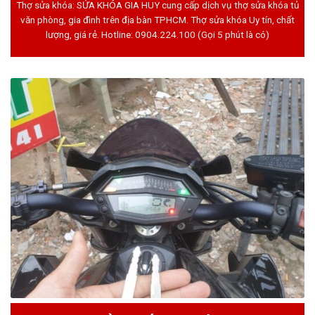
Thợ sửa khóa: SỬA KHÓA GIA HUY cung cấp dịch vụ thợ sửa khóa tủ
văn phòng, gia đình trên địa bàn TPHCM. Thợ sửa khóa Uy tín, chất
lượng, giá rẻ. Hotline:
0904.224.100
(Gọi 5 phút là có)