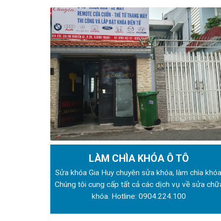
LÀM CHÌA KHÓA Ô TÔ
Sửa khóa Gia Huy chuyên sửa khóa, làm chìa khóa
Chúng tôi cung cấp tất cả các dịch vụ về sửa chữ
khóa. Hotline:
0904.224.100