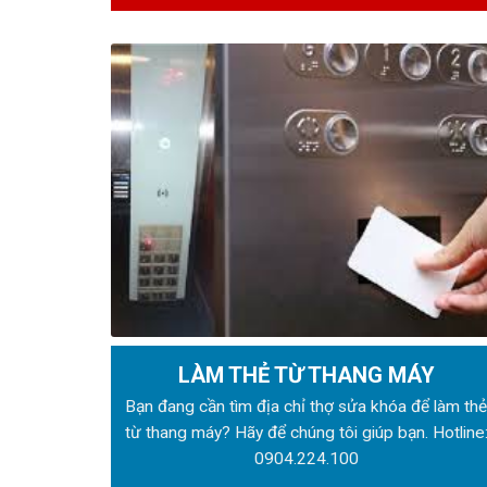
LÀM THẺ TỪ THANG MÁY
Bạn đang cần tìm địa chỉ thợ sửa khóa để làm th
từ thang máy? Hãy để chúng tôi giúp bạn. Hotline
0904.224.100