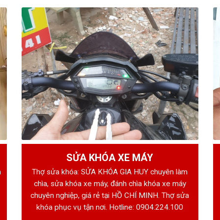
SỬA KHÓA XE MÁY
h
Thợ sửa khóa: SỬA KHÓA GIA HUY chuyên làm
chìa, sửa khóa xe máy, đánh chìa khóa xe máy
chuyên nghiệp, giá rẻ tại HỒ CHÍ MINH. Thợ sửa
khóa phục vụ tận nơi. Hotline:
0904.224.100