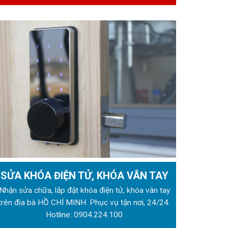
SỬA KHÓA ĐIỆN TỬ, KHÓA VÂN TAY
Nhận sửa chữa, lắp đặt khóa điện tử, khóa vân tay
trên địa bà HỒ CHÍ MINH. Phục vụ tận nơi, 24/24.
Hotline:
0904.224.100