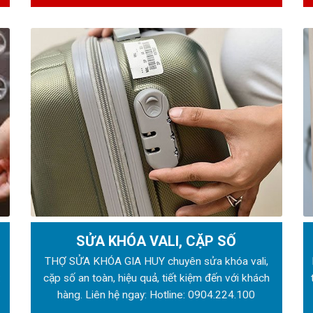
SỬA KHÓA VALI, CẶP SỐ
ẻ
THỢ SỬA KHÓA GIA HUY chuyên sửa khóa vali,
:
cặp số an toàn, hiệu quả, tiết kiệm đến với khách
hàng. Liên hệ ngay: Hotline:
0904.224.100