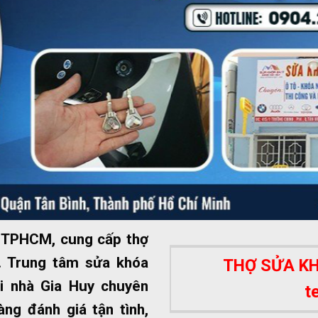
ất TPHCM, cung cấp thợ
 Trung tâm sửa khóa
THỢ SỬA KHÓ
i nhà Gia Huy chuyên
t
ng đánh giá tận tình,