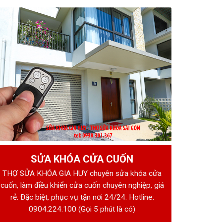
SỬA KHÓA CỬA CUỐN
THỢ SỬA KHÓA GIA HUY chuyên sửa khóa cửa
cuốn, làm điều khiển cửa cuốn chuyên nghiệp, giá
rẻ. Đặc biệt, phục vụ tận nơi 24/24. Hotline:
0904.224.100
(Gọi 5 phút là có)