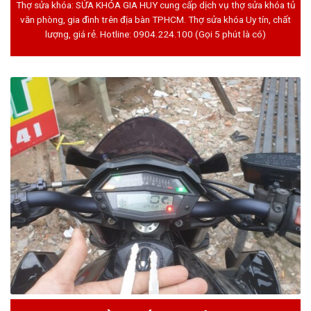
Thợ sửa khóa: SỬA KHÓA GIA HUY cung cấp dịch vụ thợ sửa khóa tủ
văn phòng, gia đình trên địa bàn TPHCM. Thợ sửa khóa Uy tín, chất
lượng, giá rẻ. Hotline:
0904.224.100
(Gọi 5 phút là có)