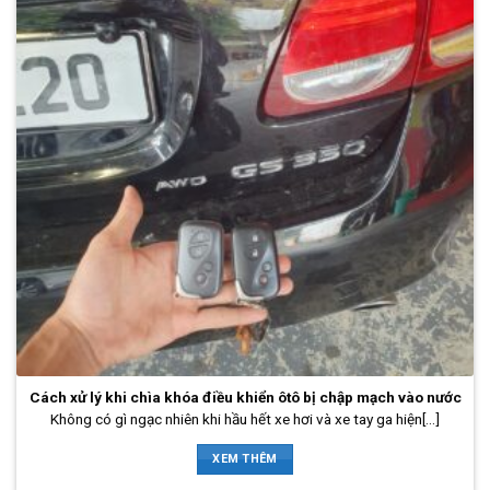
Cách xử lý khi chìa khóa điều khiển ôtô bị chập mạch vào nước
Không có gì ngạc nhiên khi hầu hết xe hơi và xe tay ga hiện[...]
XEM THÊM