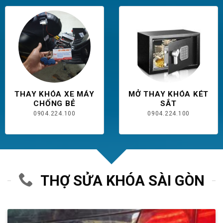
THAY KHÓA XE MÁY
MỞ THAY KHÓA KÉT
CHỐNG BẺ
SẮT
0904.224.100
0904.224.100
THỢ SỬA KHÓA SÀI GÒN