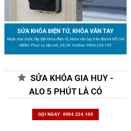
SỬA KHÓA ĐIỆN TỬ, KHÓA VÂN TAY
Nhận sửa chữa, lắp đặt khóa điện tử, khóa vân tay trên địa bà HỒ CHÍ
MINH. Phục vụ tận nơi, 24/24. Hotline:
0904.224.100
SỬA KHÓA GIA HUY -
ALO 5 PHÚT LÀ CÓ
GỌI NGAY: 0904.224.100