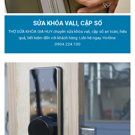
SỬA KHÓA VALI, CẶP SỐ
THỢ SỬA KHÓA GIA HUY chuyên sửa khóa vali, cặp số an toàn, hiệu
quả, tiết kiệm đến với khách hàng. Liên hệ ngay: Hotline:
0904.224.100