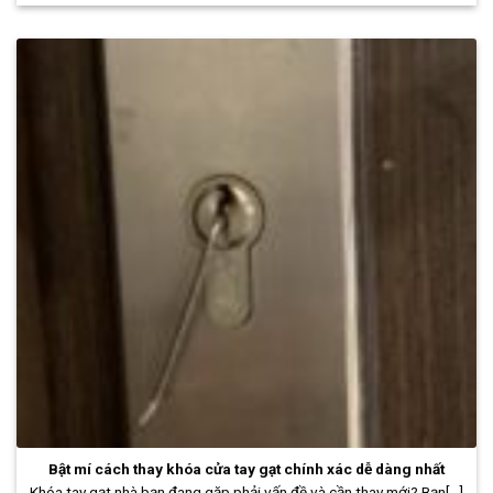
Bật mí cách thay khóa cửa tay gạt chính xác dễ dàng nhất
Khóa tay gạt nhà bạn đang gặp phải vấn đề và cần thay mới? Bạn[...]