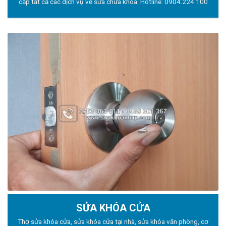
cấp tất cả các dịch vụ về sửa chữa khóa. Hotline:
0904.224.100
SỬA KHÓA CỬA
Thợ sửa khóa
cửa, sửa khóa cửa tại nhà, sửa khóa văn phòng, cơ