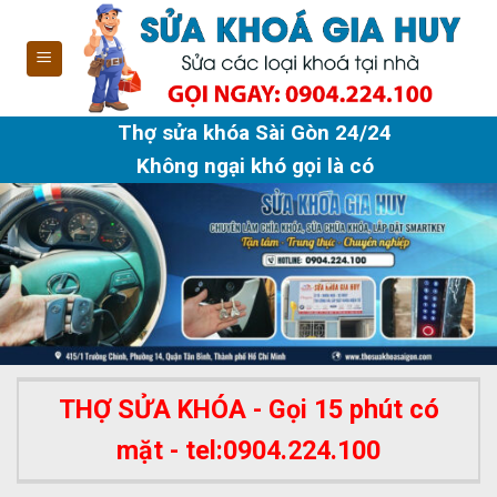
Skip
to
content
Thợ sửa khóa Sài Gòn 24/24
Không ngại khó gọi là có
THỢ SỬA KHÓA - Gọi 15 phút có
mặt - tel:0904.224.100