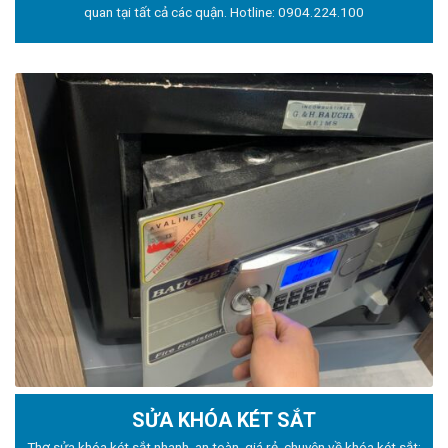
quan tại tất cả các quận. Hotline:
0904.224.100
SỬA KHÓA KÉT SẮT
Thợ sửa khóa
két sắt nhanh, an toàn, giá rẻ, chuyên về khóa két sắt: