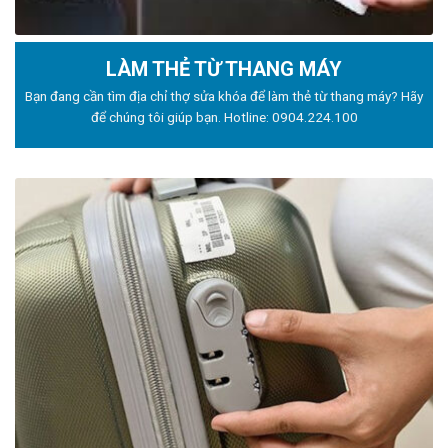
LÀM THẺ TỪ THANG MÁY
Bạn đang cần tìm địa chỉ thợ sửa khóa để làm thẻ từ thang máy? Hãy
để chúng tôi giúp bạn. Hotline:
0904.224.100