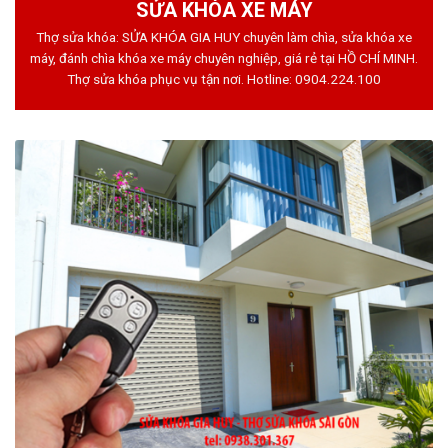
SỬA KHÓA XE MÁY
Thợ sửa khóa: SỬA KHÓA GIA HUY chuyên làm chìa, sửa khóa xe
máy, đánh chìa khóa xe máy chuyên nghiệp, giá rẻ tại HỒ CHÍ MINH.
Thợ sửa khóa phục vụ tận nơi. Hotline:
0904.224.100