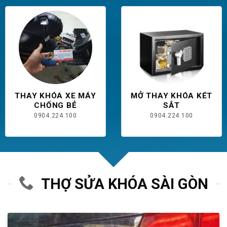
THAY KHÓA XE MÁY
MỞ THAY KHÓA KÉT
CHỐNG BẺ
SẮT
0904.224.100
0904.224.100
THỢ SỬA KHÓA SÀI GÒN