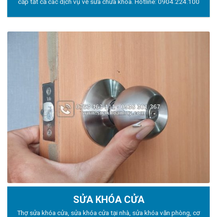
cấp tất cả các dịch vụ về sửa chữa khóa. Hotline:
0904.224.100
SỬA KHÓA CỬA
Thợ sửa khóa
cửa, sửa khóa cửa tại nhà, sửa khóa văn phòng, cơ