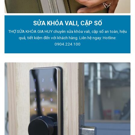
SỬA KHÓA VALI, CẶP SỐ
THỢ SỬA KHÓA GIA HUY chuyên sửa khóa vali, cặp số an toàn, hiệu
quả, tiết kiệm đến với khách hàng. Liên hệ ngay: Hotline:
0904.224.100