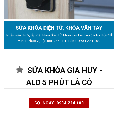
SỬA KHÓA ĐIỆN TỬ, KHÓA VÂN TAY
Nhận sửa chữa, lắp đặt khóa điện tử, khóa vân tay trên địa bà HỒ CHÍ
MINH. Phục vụ tận nơi, 24/24. Hotline:
0904.224.100
SỬA KHÓA GIA HUY -
ALO 5 PHÚT LÀ CÓ
GỌI NGAY: 0904.224.100