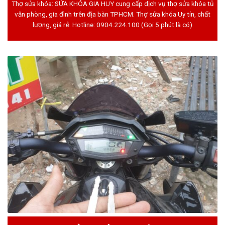
Thợ sửa khóa: SỬA KHÓA GIA HUY cung cấp dịch vụ thợ sửa khóa tủ
văn phòng, gia đình trên địa bàn TPHCM. Thợ sửa khóa Uy tín, chất
lượng, giá rẻ. Hotline:
0904.224.100
(Gọi 5 phút là có)