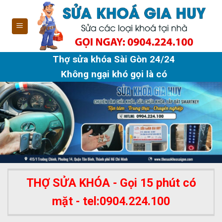
Skip
to
content
Thợ sửa khóa Sài Gòn 24/24
Không ngại khó gọi là có
THỢ SỬA KHÓA - Gọi 15 phút có
mặt - tel:0904.224.100