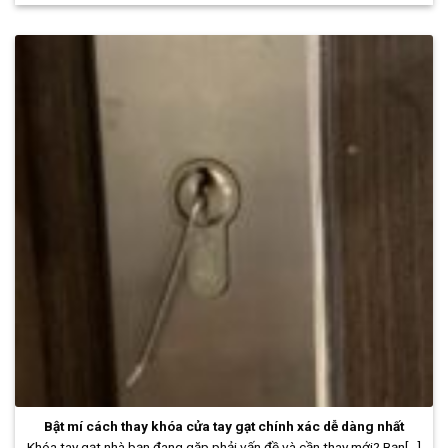
Bật mí cách thay khóa cửa tay gạt chính xác dễ dàng nhất
Khóa tay gạt nhà bạn đang gặp phải vấn đề và cần thay mới? Bạn[...]