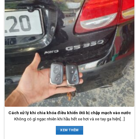
Cách xử lý khi chìa khóa điều khiển ôtô bị chập mạch vào nước
Không có gì ngạc nhiên khi hầu hết xe hơi và xe tay ga hiện[...]
XEM THÊM