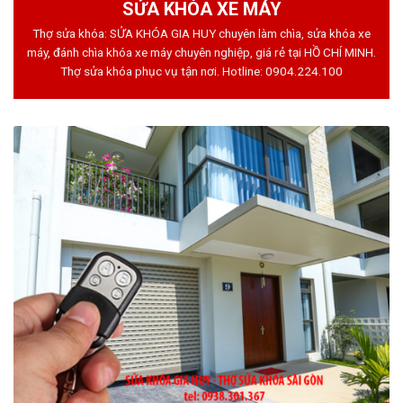
SỬA KHÓA XE MÁY
Thợ sửa khóa: SỬA KHÓA GIA HUY chuyên làm chìa, sửa khóa xe
máy, đánh chìa khóa xe máy chuyên nghiệp, giá rẻ tại HỒ CHÍ MINH.
Thợ sửa khóa phục vụ tận nơi. Hotline:
0904.224.100