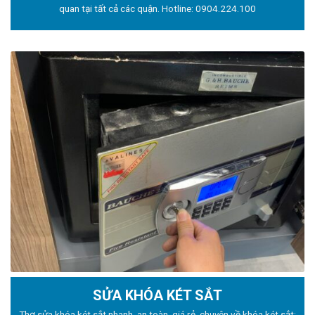
quan tại tất cả các quận. Hotline:
0904.224.100
SỬA KHÓA KÉT SẮT
Thợ sửa khóa
két sắt nhanh, an toàn, giá rẻ, chuyên về khóa két sắt: