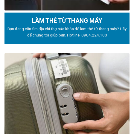
LÀM THẺ TỪ THANG MÁY
Bạn đang cần tìm địa chỉ thợ sửa khóa để làm thẻ từ thang máy? Hãy
để chúng tôi giúp bạn. Hotline:
0904.224.100