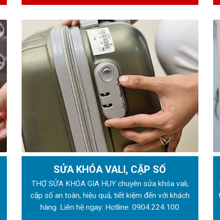
SỬA KHÓA VALI, CẶP SỐ
ẻ
THỢ SỬA KHÓA GIA HUY chuyên sửa khóa vali,
:
cặp số an toàn, hiệu quả, tiết kiệm đến với khách
hàng. Liên hệ ngay: Hotline:
0904.224.100