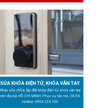
SỬA KHÓA ĐIỆN TỬ, KHÓA VÂN TAY
Nhận sửa chữa, lắp đặt khóa điện tử, khóa vân tay
trên địa bà HỒ CHÍ MINH. Phục vụ tận nơi, 24/24.
Hotline:
0904.224.100