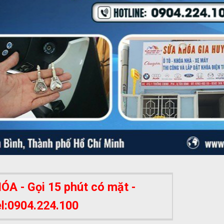
A - Gọi 15 phút có mặt -
el:0904.224.100