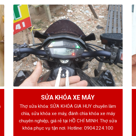
SỬA KHÓA XE MÁY
h
Thợ sửa khóa: SỬA KHÓA GIA HUY chuyên làm
chìa, sửa khóa xe máy, đánh chìa khóa xe máy
chuyên nghiệp, giá rẻ tại HỒ CHÍ MINH. Thợ sửa
khóa phục vụ tận nơi. Hotline:
0904.224.100