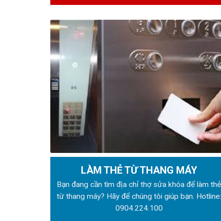
LÀM THẺ TỪ THANG MÁY
Bạn đang cần tìm địa chỉ thợ sửa khóa để làm th
từ thang máy? Hãy để chúng tôi giúp bạn. Hotline
0904.224.100