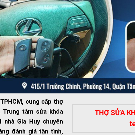
ất TPHCM, cung cấp thợ
 Trung tâm sửa khóa
THỢ SỬA KHÓ
i nhà Gia Huy chuyên
t
ng đánh giá tận tình,