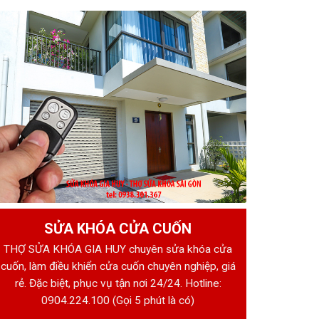
SỬA KHÓA CỬA CUỐN
THỢ SỬA KHÓA GIA HUY chuyên sửa khóa cửa
cuốn, làm điều khiển cửa cuốn chuyên nghiệp, giá
rẻ. Đặc biệt, phục vụ tận nơi 24/24. Hotline:
0904.224.100
(Gọi 5 phút là có)