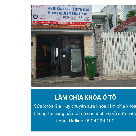
LÀM CHÌA KHÓA Ô TÔ
Sửa khóa Gia Huy chuyên sửa khóa, làm chìa khóa
Chúng tôi cung cấp tất cả các dịch vụ về sửa chữ
khóa. Hotline:
0904.224.100