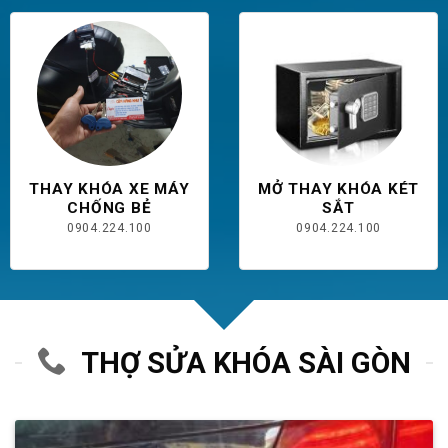
THAY KHÓA XE MÁY
MỞ THAY KHÓA KÉT
CHỐNG BẺ
SẮT
0904.224.100
0904.224.100
THỢ SỬA KHÓA SÀI GÒN