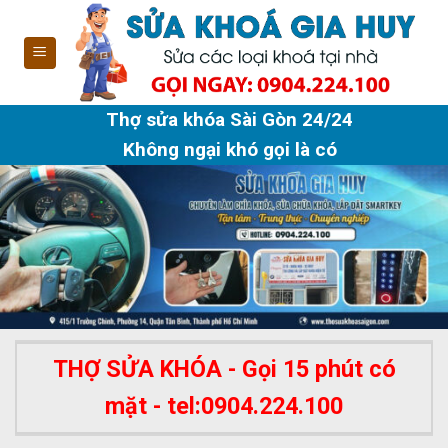
Skip
to
content
Thợ sửa khóa Sài Gòn 24/24
Không ngại khó gọi là có
THỢ SỬA KHÓA - Gọi 15 phút có
mặt - tel:0904.224.100