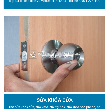
cấp tất cả các dịch vụ về sửa chữa khóa. Hotline:
0904.224.100
SỬA KHÓA CỬA
Thợ sửa khóa
cửa, sửa khóa cửa tại nhà, sửa khóa văn phòng, cơ