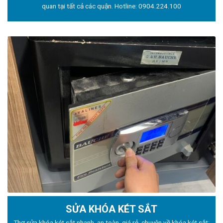
quan tại tất cả các quận. Hotline:
0904.224.100
SỬA KHÓA KÉT SẮT
Thợ sửa khóa
két sắt nhanh, an toàn, giá rẻ, chuyên về khóa két sắt: