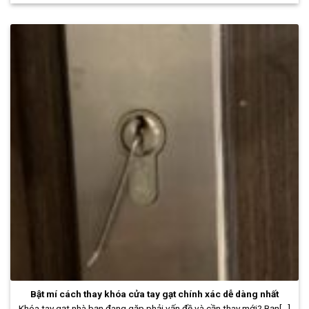
Bật mí cách thay khóa cửa tay gạt chính xác dễ dàng nhất
Khóa tay gạt nhà bạn đang gặp phải vấn đề và cần thay mới? Bạn[...]