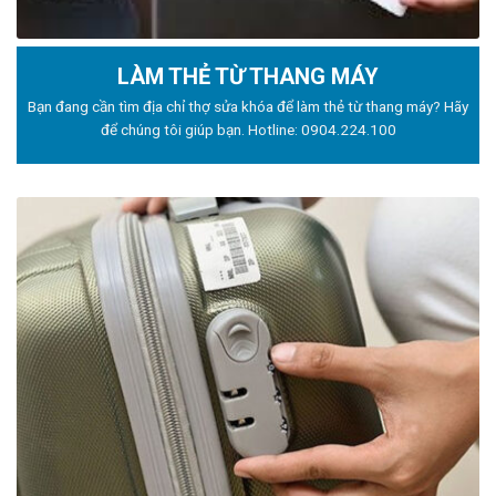
LÀM THẺ TỪ THANG MÁY
Bạn đang cần tìm địa chỉ thợ sửa khóa để làm thẻ từ thang máy? Hãy
để chúng tôi giúp bạn. Hotline:
0904.224.100