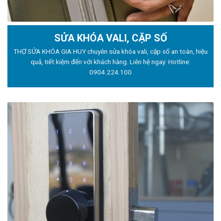
SỬA KHÓA VALI, CẶP SỐ
THỢ SỬA KHÓA GIA HUY chuyên sửa khóa vali, cặp số an toàn, hiệu
quả, tiết kiệm đến với khách hàng. Liên hệ ngay: Hotline:
0904.224.100