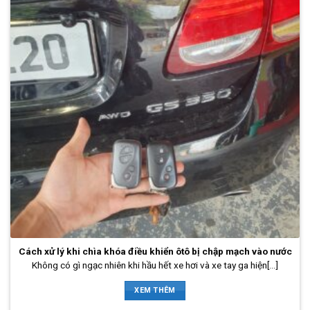
Cách xử lý khi chìa khóa điều khiển ôtô bị chập mạch vào nước
Không có gì ngạc nhiên khi hầu hết xe hơi và xe tay ga hiện[...]
XEM THÊM