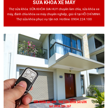
SỬA KHÓA XE MÁY
Thợ sửa khóa: SỬA KHÓA GIA HUY chuyên làm chìa, sửa khóa xe
máy, đánh chìa khóa xe máy chuyên nghiệp, giá rẻ tại HỒ CHÍ MINH.
Thợ sửa khóa phục vụ tận nơi. Hotline:
0904.224.100