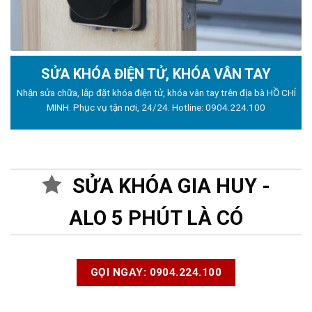
SỬA KHÓA ĐIỆN TỬ, KHÓA VÂN TAY
Nhận sửa chữa, lắp đặt khóa điện tử, khóa vân tay trên địa bà HỒ CHÍ
MINH. Phục vụ tận nơi, 24/24. Hotline:
0904.224.100
SỬA KHÓA GIA HUY -
ALO 5 PHÚT LÀ CÓ
GỌI NGAY: 0904.224.100