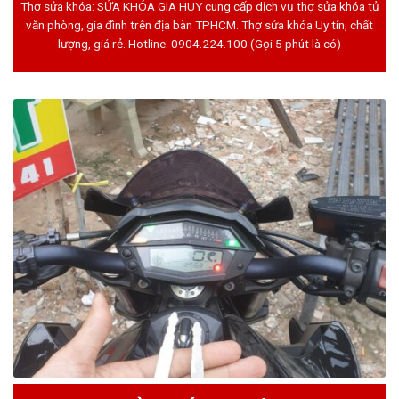
Thợ sửa khóa: SỬA KHÓA GIA HUY cung cấp dịch vụ thợ sửa khóa tủ
văn phòng, gia đình trên địa bàn TPHCM. Thợ sửa khóa Uy tín, chất
lượng, giá rẻ. Hotline:
0904.224.100
(Gọi 5 phút là có)