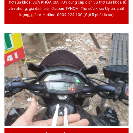
Thợ sửa khóa: SỬA KHÓA GIA HUY cung cấp dịch vụ thợ sửa khóa tủ
văn phòng, gia đình trên địa bàn TPHCM. Thợ sửa khóa Uy tín, chất
lượng, giá rẻ. Hotline:
0904.224.100
(Gọi 5 phút là có)