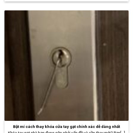
Bật mí cách thay khóa cửa tay gạt chính xác dễ dàng nhất
Khóa tay gạt nhà bạn đang gặp phải vấn đề và cần thay mới? Bạn[...]