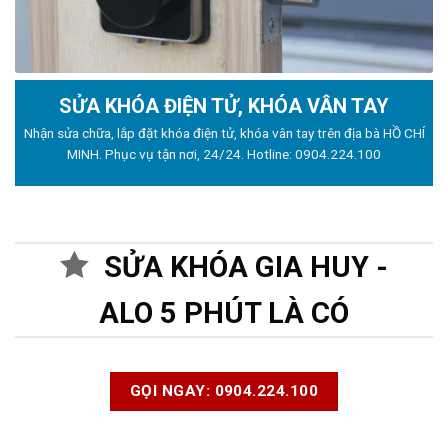
SỬA KHÓA ĐIỆN TỬ, KHÓA VÂN TAY
Nhận sửa chữa, lắp đặt khóa điện tử, khóa vân tay trên địa bà HỒ CHÍ
MINH. Phục vụ tận nơi, 24/24. Hotline:
0904.224.100
SỬA KHÓA GIA HUY -
ALO 5 PHÚT LÀ CÓ
GỌI NGAY: 0904.224.100