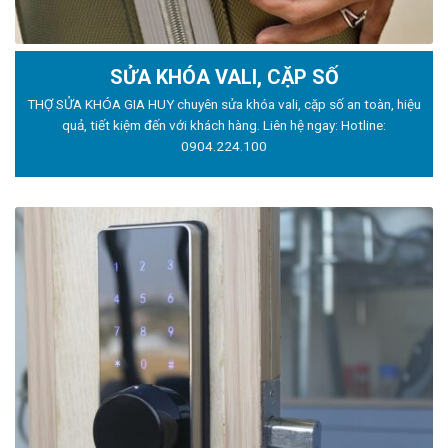
SỬA KHÓA VALI, CẶP SỐ
THỢ SỬA KHÓA GIA HUY chuyên sửa khóa vali, cặp số an toàn, hiệu
quả, tiết kiệm đến với khách hàng. Liên hệ ngay: Hotline:
0904.224.100