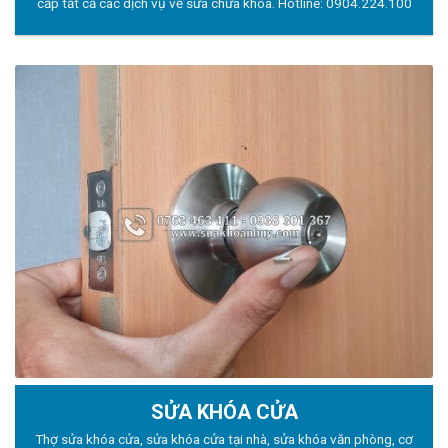
cấp tất cả các dịch vụ về sửa chữa khóa. Hotline:
0904.224.100
SỬA KHÓA CỬA
Thợ sửa khóa
cửa, sửa khóa cửa tại nhà, sửa khóa văn phòng, cơ