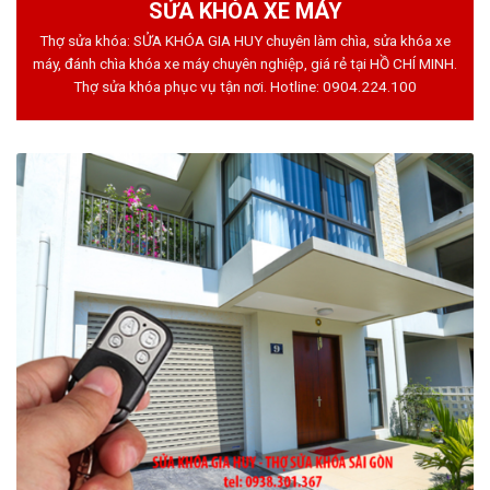
SỬA KHÓA XE MÁY
Thợ sửa khóa: SỬA KHÓA GIA HUY chuyên làm chìa, sửa khóa xe
máy, đánh chìa khóa xe máy chuyên nghiệp, giá rẻ tại HỒ CHÍ MINH.
Thợ sửa khóa phục vụ tận nơi. Hotline:
0904.224.100