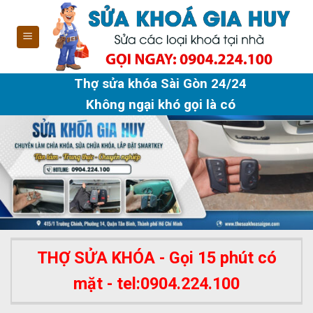
Skip
to
content
Thợ sửa khóa Sài Gòn 24/24
Không ngại khó gọi là có
THỢ SỬA KHÓA - Gọi 15 phút có
mặt - tel:0904.224.100