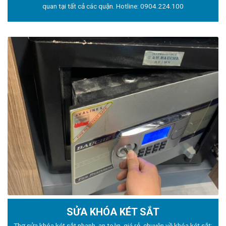
quan tại tất cả các quận. Hotline:
0904.224.100
SỬA KHÓA KÉT SẮT
Thợ sửa khóa
két sắt nhanh, an toàn, giá rẻ, chuyên về khóa két sắt: