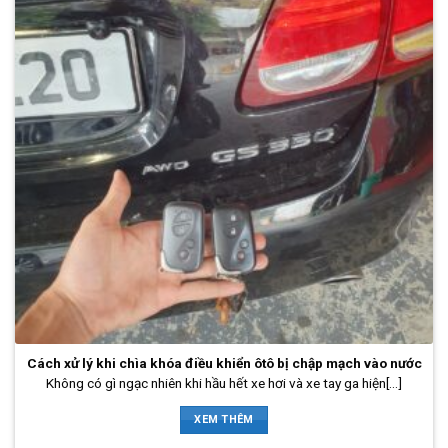
Cách xử lý khi chìa khóa điều khiển ôtô bị chập mạch vào nước
Không có gì ngạc nhiên khi hầu hết xe hơi và xe tay ga hiện[...]
XEM THÊM