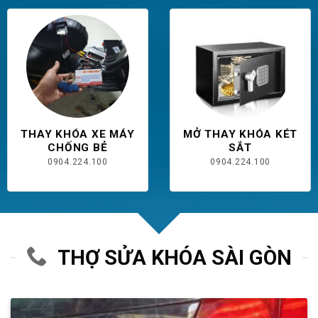
THAY KHÓA XE MÁY
MỞ THAY KHÓA KÉT
CHỐNG BẺ
SẮT
0904.224.100
0904.224.100
THỢ SỬA KHÓA SÀI GÒN