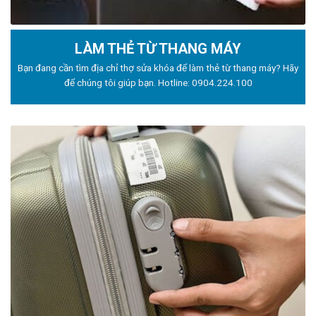
LÀM THẺ TỪ THANG MÁY
Bạn đang cần tìm địa chỉ thợ sửa khóa để làm thẻ từ thang máy? Hãy
để chúng tôi giúp bạn. Hotline:
0904.224.100