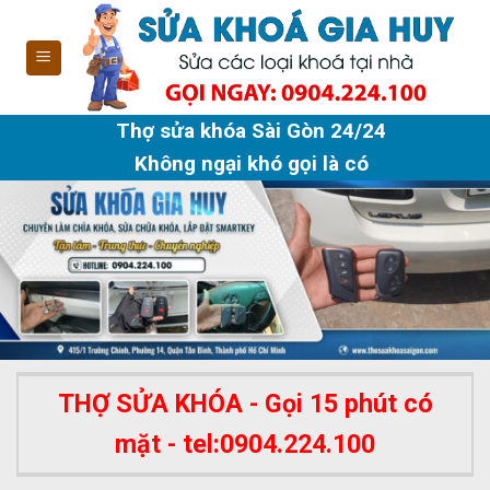
Skip
to
content
Thợ sửa khóa Sài Gòn 24/24
Không ngại khó gọi là có
THỢ SỬA KHÓA - Gọi 15 phút có
mặt - tel:0904.224.100