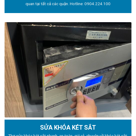
quan tại tất cả các quận. Hotline:
0904.224.100
SỬA KHÓA KÉT SẮT
Thợ sửa khóa
két sắt nhanh, an toàn, giá rẻ, chuyên về khóa két sắt: