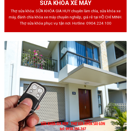
SỬA KHÓA XE MÁY
Thợ sửa khóa: SỬA KHÓA GIA HUY chuyên làm chìa, sửa khóa xe
máy, đánh chìa khóa xe máy chuyên nghiệp, giá rẻ tại HỒ CHÍ MINH.
Thợ sửa khóa phục vụ tận nơi. Hotline:
0904.224.100