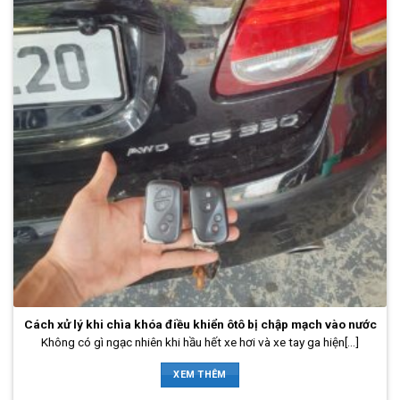
Cách xử lý khi chìa khóa điều khiển ôtô bị chập mạch vào nước
Không có gì ngạc nhiên khi hầu hết xe hơi và xe tay ga hiện[...]
XEM THÊM