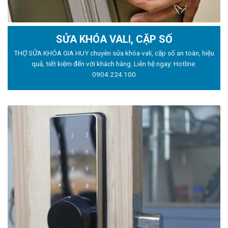
SỬA KHÓA VALI, CẶP SỐ
THỢ SỬA KHÓA GIA HUY chuyên sửa khóa vali, cặp số an toàn, hiệu
quả, tiết kiệm đến với khách hàng. Liên hệ ngay: Hotline:
0904.224.100