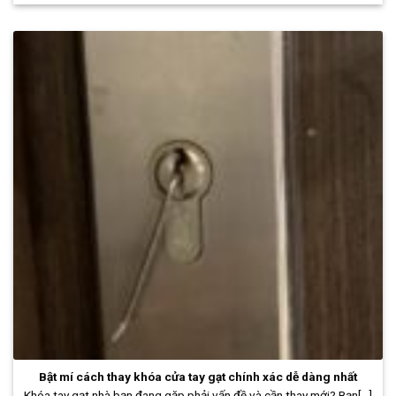
Bật mí cách thay khóa cửa tay gạt chính xác dễ dàng nhất
Khóa tay gạt nhà bạn đang gặp phải vấn đề và cần thay mới? Bạn[...]