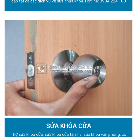
cấp tất cả các dịch vụ về sửa chữa khóa. Hotline:
0904.224.100
SỬA KHÓA CỬA
Thợ sửa khóa
cửa, sửa khóa cửa tại nhà, sửa khóa văn phòng, cơ