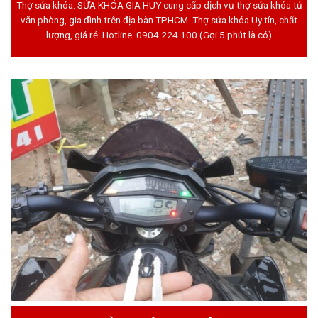
Thợ sửa khóa: SỬA KHÓA GIA HUY cung cấp dịch vụ thợ sửa khóa tủ
văn phòng, gia đình trên địa bàn TPHCM. Thợ sửa khóa Uy tín, chất
lượng, giá rẻ. Hotline:
0904.224.100
(Gọi 5 phút là có)