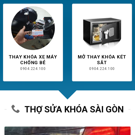
THAY KHÓA XE MÁY
MỞ THAY KHÓA KÉT
CHỐNG BẺ
SẮT
0904.224.100
0904.224.100
THỢ SỬA KHÓA SÀI GÒN