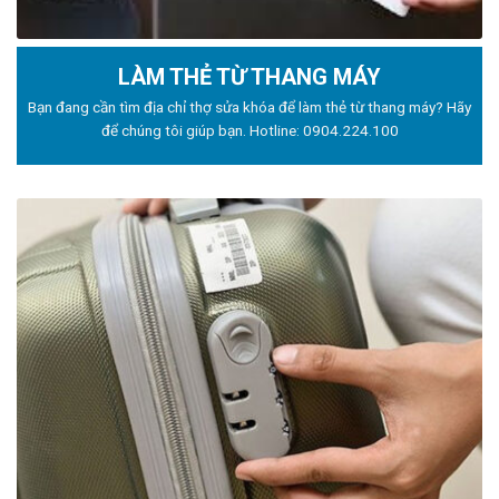
LÀM THẺ TỪ THANG MÁY
Bạn đang cần tìm địa chỉ thợ sửa khóa để làm thẻ từ thang máy? Hãy
để chúng tôi giúp bạn. Hotline:
0904.224.100