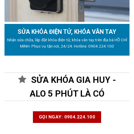
SỬA KHÓA ĐIỆN TỬ, KHÓA VÂN TAY
Nhận sửa chữa, lắp đặt khóa điện tử, khóa vân tay trên địa bà HỒ CHÍ
MINH. Phục vụ tận nơi, 24/24. Hotline:
0904.224.100
SỬA KHÓA GIA HUY -
ALO 5 PHÚT LÀ CÓ
GỌI NGAY: 0904.224.100