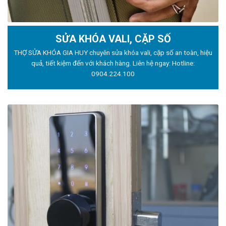
SỬA KHÓA VALI, CẶP SỐ
THỢ SỬA KHÓA GIA HUY chuyên sửa khóa vali, cặp số an toàn, hiệu
quả, tiết kiệm đến với khách hàng. Liên hệ ngay: Hotline:
0904.224.100