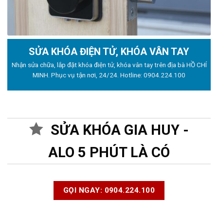
SỬA KHÓA ĐIỆN TỬ, KHÓA VÂN TAY
Nhận sửa chữa, lắp đặt khóa điện tử, khóa vân tay trên địa bà HỒ CHÍ
MINH. Phục vụ tận nơi, 24/24. Hotline:
0904.224.100
SỬA KHÓA GIA HUY -
ALO 5 PHÚT LÀ CÓ
GỌI NGAY: 0904.224.100