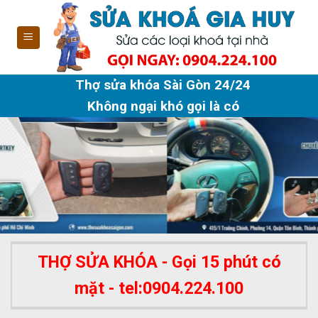
Skip
to
content
Thợ sửa khóa Sài Gòn 24/24
Không ngại khó gọi là có
THỢ SỬA KHÓA - Gọi 15 phút có
mặt - tel:0904.224.100