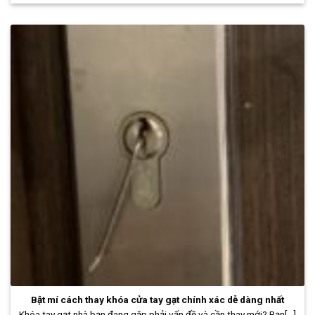
Bật mí cách thay khóa cửa tay gạt chính xác dễ dàng nhất
Khóa tay gạt nhà bạn đang gặp phải vấn đề và cần thay mới? Bạn[...]