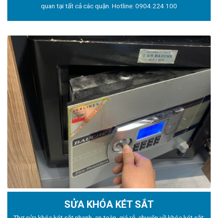
quan tại tất cả các quận. Hotline:
0904.224.100
SỬA KHÓA KÉT SẮT
Thợ sửa khóa
két sắt nhanh, an toàn, giá rẻ, chuyên về khóa két sắt: