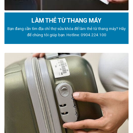
LÀM THẺ TỪ THANG MÁY
Bạn đang cần tìm địa chỉ thợ sửa khóa để làm thẻ từ thang máy? Hãy
để chúng tôi giúp bạn. Hotline:
0904.224.100