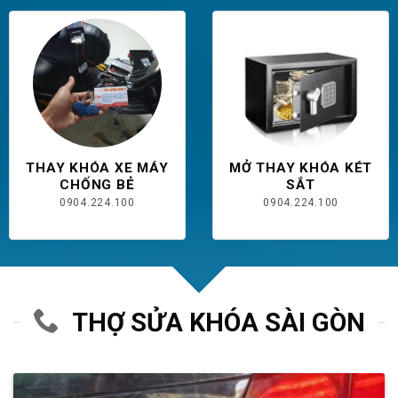
THAY KHÓA XE MÁY
MỞ THAY KHÓA KÉT
CHỐNG BẺ
SẮT
0904.224.100
0904.224.100
THỢ SỬA KHÓA SÀI GÒN