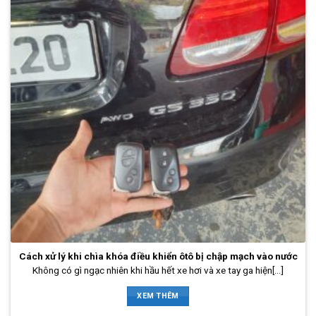
Cách xử lý khi chìa khóa điều khiển ôtô bị chập mạch vào nước
Không có gì ngạc nhiên khi hầu hết xe hơi và xe tay ga hiện[...]
XEM THÊM