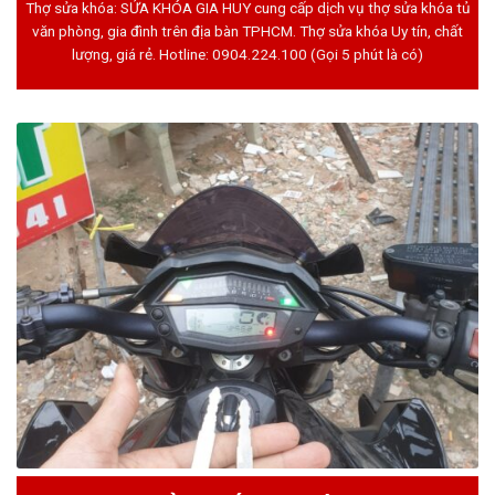
Thợ sửa khóa: SỬA KHÓA GIA HUY cung cấp dịch vụ thợ sửa khóa tủ
văn phòng, gia đình trên địa bàn TPHCM. Thợ sửa khóa Uy tín, chất
lượng, giá rẻ. Hotline:
0904.224.100
(Gọi 5 phút là có)