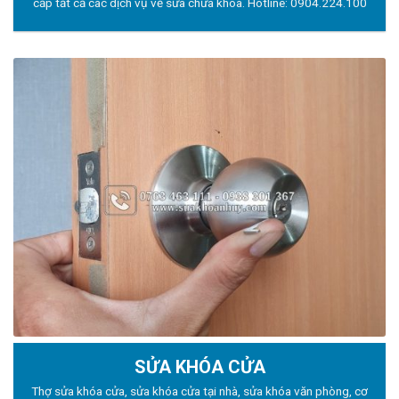
cấp tất cả các dịch vụ về sửa chữa khóa. Hotline:
0904.224.100
SỬA KHÓA CỬA
Thợ sửa khóa
cửa, sửa khóa cửa tại nhà, sửa khóa văn phòng, cơ