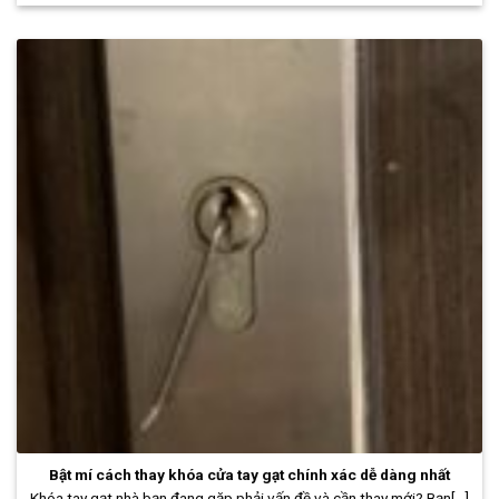
Bật mí cách thay khóa cửa tay gạt chính xác dễ dàng nhất
Khóa tay gạt nhà bạn đang gặp phải vấn đề và cần thay mới? Bạn[...]