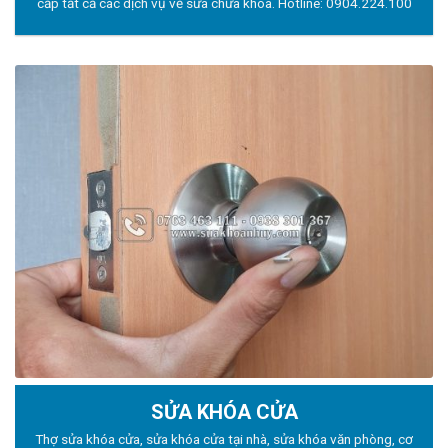
cấp tất cả các dịch vụ về sửa chữa khóa. Hotline:
0904.224.100
SỬA KHÓA CỬA
Thợ sửa khóa
cửa, sửa khóa cửa tại nhà, sửa khóa văn phòng, cơ