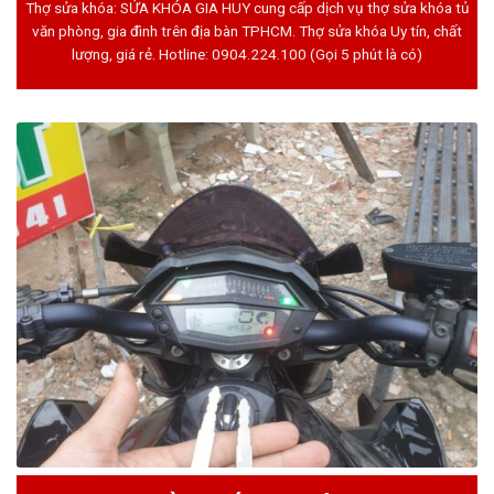
Thợ sửa khóa: SỬA KHÓA GIA HUY cung cấp dịch vụ thợ sửa khóa tủ
văn phòng, gia đình trên địa bàn TPHCM. Thợ sửa khóa Uy tín, chất
lượng, giá rẻ. Hotline:
0904.224.100
(Gọi 5 phút là có)