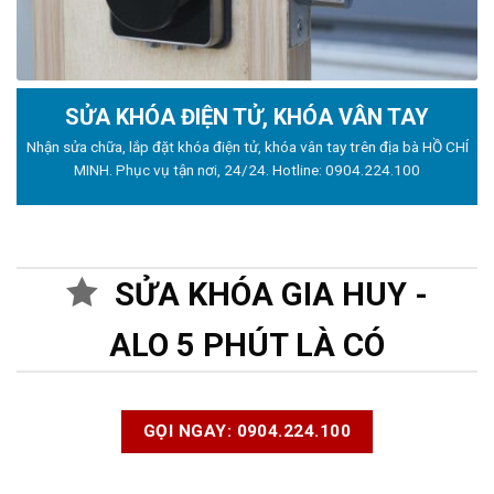
SỬA KHÓA ĐIỆN TỬ, KHÓA VÂN TAY
Nhận sửa chữa, lắp đặt khóa điện tử, khóa vân tay trên địa bà HỒ CHÍ
MINH. Phục vụ tận nơi, 24/24. Hotline:
0904.224.100
SỬA KHÓA GIA HUY -
ALO 5 PHÚT LÀ CÓ
GỌI NGAY: 0904.224.100