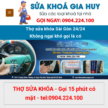
Skip
to
content
Thợ sửa khóa Sài Gòn 24/24
Không ngại khó gọi là có
THỢ SỬA KHÓA - Gọi 15 phút có
mặt - tel:0904.224.100