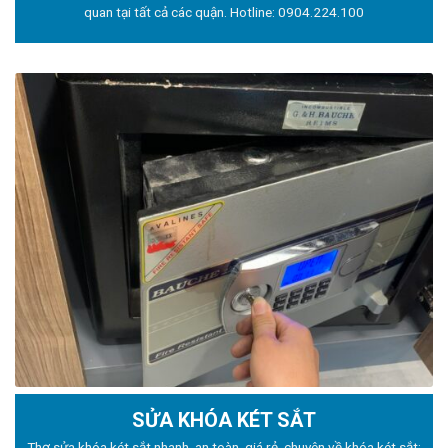
quan tại tất cả các quận. Hotline:
0904.224.100
SỬA KHÓA KÉT SẮT
Thợ sửa khóa
két sắt nhanh, an toàn, giá rẻ, chuyên về khóa két sắt: