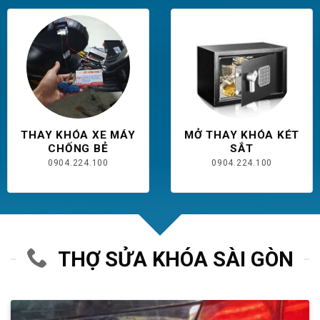
THAY KHÓA XE MÁY
MỞ THAY KHÓA KÉT
CHỐNG BẺ
SẮT
0904.224.100
0904.224.100
THỢ SỬA KHÓA SÀI GÒN