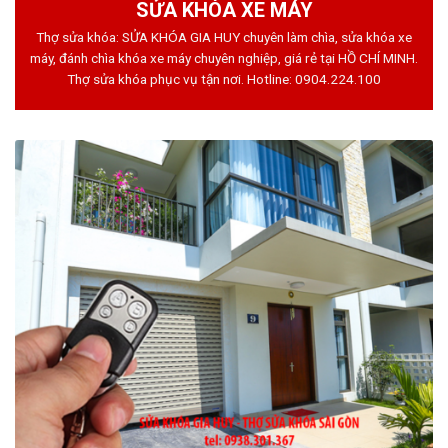
SỬA KHÓA XE MÁY
Thợ sửa khóa: SỬA KHÓA GIA HUY chuyên làm chìa, sửa khóa xe
máy, đánh chìa khóa xe máy chuyên nghiệp, giá rẻ tại HỒ CHÍ MINH.
Thợ sửa khóa phục vụ tận nơi. Hotline:
0904.224.100