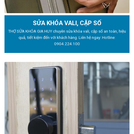
SỬA KHÓA VALI, CẶP SỐ
THỢ SỬA KHÓA GIA HUY chuyên sửa khóa vali, cặp số an toàn, hiệu
quả, tiết kiệm đến với khách hàng. Liên hệ ngay: Hotline:
0904.224.100