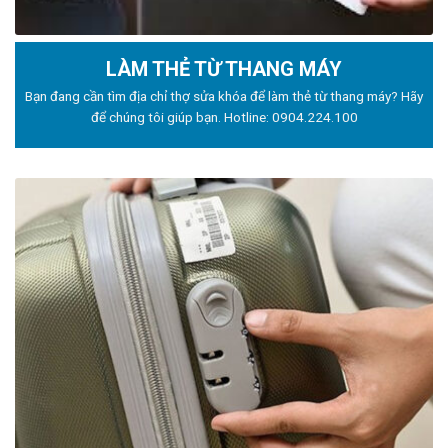
LÀM THẺ TỪ THANG MÁY
Bạn đang cần tìm địa chỉ thợ sửa khóa để làm thẻ từ thang máy? Hãy
để chúng tôi giúp bạn. Hotline:
0904.224.100