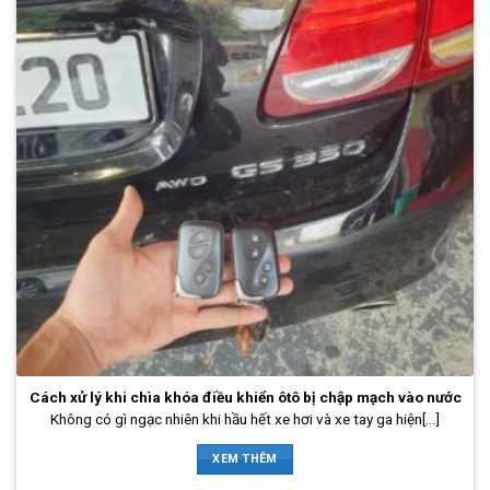
Cách xử lý khi chìa khóa điều khiển ôtô bị chập mạch vào nước
Không có gì ngạc nhiên khi hầu hết xe hơi và xe tay ga hiện[...]
XEM THÊM