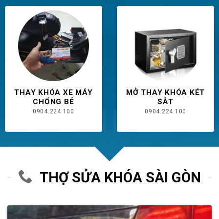
THAY KHÓA XE MÁY
MỞ THAY KHÓA KÉT
CHỐNG BẺ
SẮT
0904.224.100
0904.224.100
THỢ SỬA KHÓA SÀI GÒN