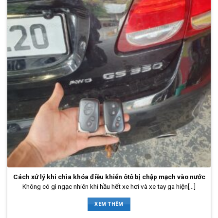
Cách xử lý khi chìa khóa điều khiển ôtô bị chập mạch vào nước
Không có gì ngạc nhiên khi hầu hết xe hơi và xe tay ga hiện[...]
XEM THÊM