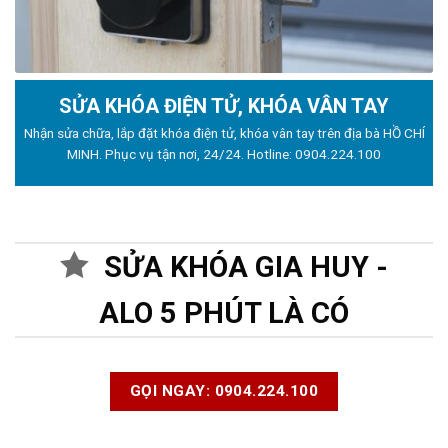
SỬA KHÓA ĐIỆN TỬ, KHÓA VÂN TAY
Nhận sửa chữa, lắp đặt khóa điện tử, khóa vân tay trên địa bà HỒ CHÍ
MINH. Phục vụ tận nơi, 24/24. Hotline:
0904.224.100
SỬA KHÓA GIA HUY -
ALO 5 PHÚT LÀ CÓ
GỌI NGAY: 0904.224.100