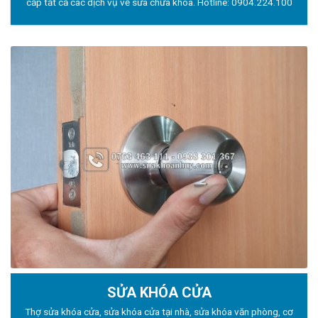
cấp tất cả các dịch vụ về sửa chữa khóa. Hotline:
0904.224.100
SỬA KHÓA CỬA
Thợ sửa khóa
cửa, sửa khóa cửa tại nhà, sửa khóa văn phòng, cơ