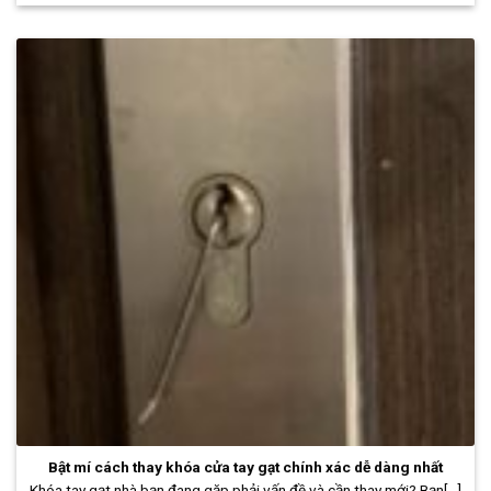
Bật mí cách thay khóa cửa tay gạt chính xác dễ dàng nhất
Khóa tay gạt nhà bạn đang gặp phải vấn đề và cần thay mới? Bạn[...]