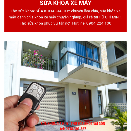
SỬA KHÓA XE MÁY
Thợ sửa khóa: SỬA KHÓA GIA HUY chuyên làm chìa, sửa khóa xe
máy, đánh chìa khóa xe máy chuyên nghiệp, giá rẻ tại HỒ CHÍ MINH.
Thợ sửa khóa phục vụ tận nơi. Hotline:
0904.224.100