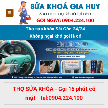
Skip
to
content
Thợ sửa khóa Sài Gòn 24/24
Không ngại khó gọi là có
THỢ SỬA KHÓA - Gọi 15 phút có
mặt - tel:0904.224.100