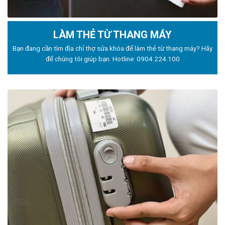
LÀM THẺ TỪ THANG MÁY
Bạn đang cần tìm địa chỉ thợ sửa khóa để làm thẻ từ thang máy? Hãy
để chúng tôi giúp bạn. Hotline:
0904.224.100