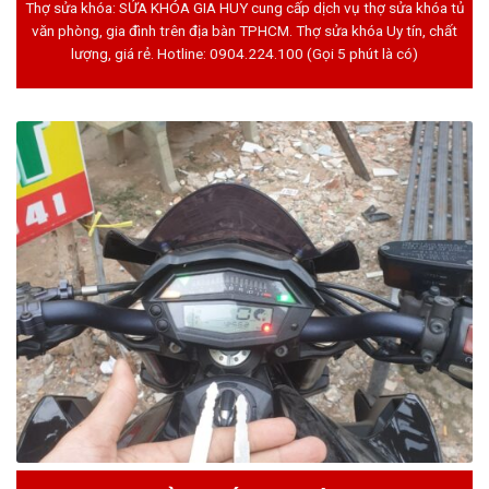
Thợ sửa khóa: SỬA KHÓA GIA HUY cung cấp dịch vụ thợ sửa khóa tủ
văn phòng, gia đình trên địa bàn TPHCM. Thợ sửa khóa Uy tín, chất
lượng, giá rẻ. Hotline:
0904.224.100
(Gọi 5 phút là có)