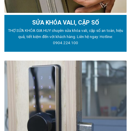
SỬA KHÓA VALI, CẶP SỐ
THỢ SỬA KHÓA GIA HUY chuyên sửa khóa vali, cặp số an toàn, hiệu
quả, tiết kiệm đến với khách hàng. Liên hệ ngay: Hotline:
0904.224.100