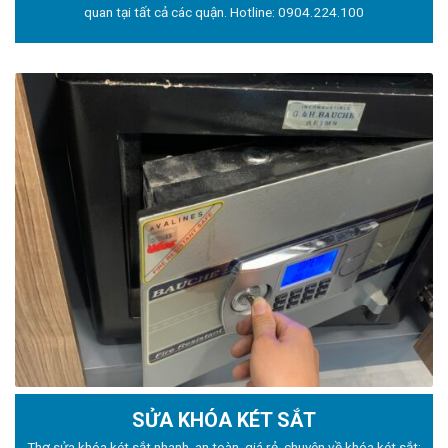
quan tại tất cả các quận. Hotline:
0904.224.100
SỬA KHÓA KÉT SẮT
Thợ sửa khóa
két sắt nhanh, an toàn, giá rẻ, chuyên về khóa két sắt: