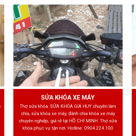
SỬA KHÓA XE MÁY
h
Thợ sửa khóa: SỬA KHÓA GIA HUY chuyên làm
chìa, sửa khóa xe máy, đánh chìa khóa xe máy
chuyên nghiệp, giá rẻ tại HỒ CHÍ MINH. Thợ sửa
khóa phục vụ tận nơi. Hotline:
0904.224.100