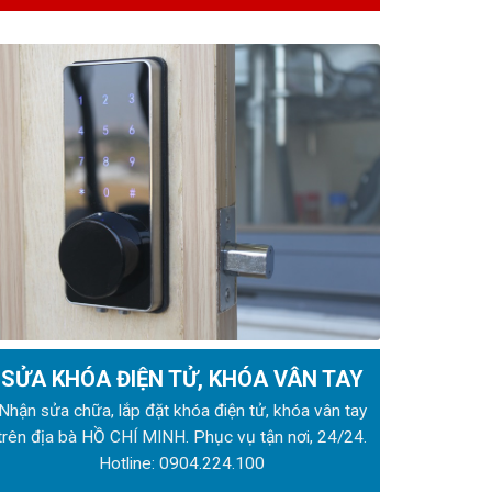
SỬA KHÓA ĐIỆN TỬ, KHÓA VÂN TAY
Nhận sửa chữa, lắp đặt khóa điện tử, khóa vân tay
trên địa bà HỒ CHÍ MINH. Phục vụ tận nơi, 24/24.
Hotline:
0904.224.100