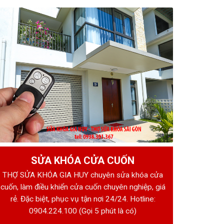
SỬA KHÓA CỬA CUỐN
THỢ SỬA KHÓA GIA HUY chuyên sửa khóa cửa
cuốn, làm điều khiển cửa cuốn chuyên nghiệp, giá
rẻ. Đặc biệt, phục vụ tận nơi 24/24. Hotline:
0904.224.100
(Gọi 5 phút là có)