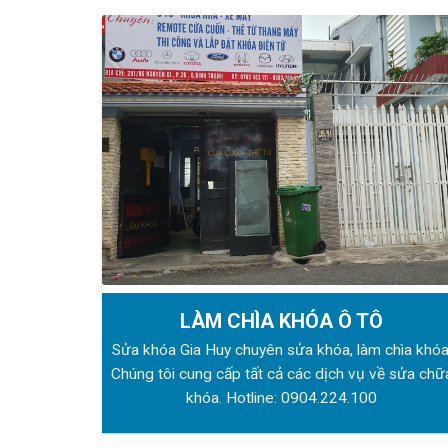
LÀM CHÌA KHÓA Ô TÔ
Sửa khóa Gia Huy chuyên sửa khóa, làm chìa khóa
Chúng tôi cung cấp tất cả các dịch vụ về sửa chữ
khóa. Hotline:
0904.224.100