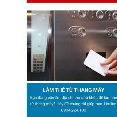
LÀM THẺ TỪ THANG MÁY
Bạn đang cần tìm địa chỉ thợ sửa khóa để làm th
từ thang máy? Hãy để chúng tôi giúp bạn. Hotline
0904.224.100