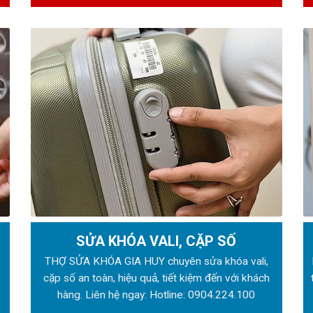
SỬA KHÓA VALI, CẶP SỐ
ẻ
THỢ SỬA KHÓA GIA HUY chuyên sửa khóa vali,
:
cặp số an toàn, hiệu quả, tiết kiệm đến với khách
hàng. Liên hệ ngay: Hotline:
0904.224.100