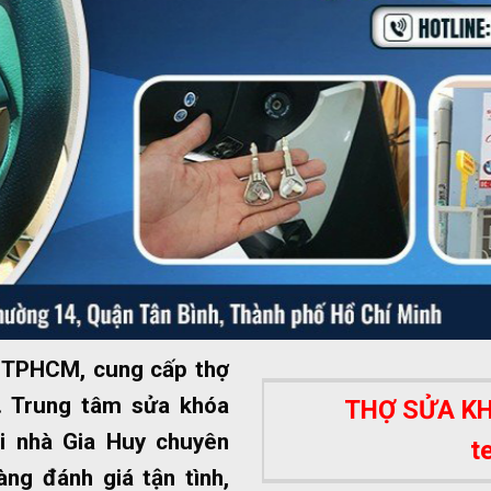
ất TPHCM, cung cấp thợ
 Trung tâm sửa khóa
THỢ SỬA KHÓ
i nhà Gia Huy chuyên
t
ng đánh giá tận tình,