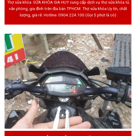
Thợ sửa khóa: SỬA KHÓA GIA HUY cung cấp dịch vụ thợ sửa khóa tủ
văn phòng, gia đình trên địa bàn TPHCM. Thợ sửa khóa Uy tín, chất
lượng, giá rẻ. Hotline:
0904.224.100
(Gọi 5 phút là có)