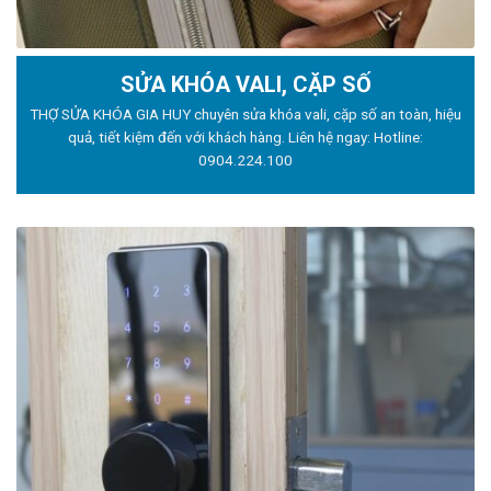
SỬA KHÓA VALI, CẶP SỐ
THỢ SỬA KHÓA GIA HUY chuyên sửa khóa vali, cặp số an toàn, hiệu
quả, tiết kiệm đến với khách hàng. Liên hệ ngay: Hotline:
0904.224.100