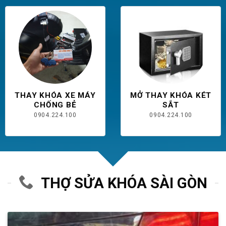
THAY KHÓA XE MÁY
MỞ THAY KHÓA KÉT
CHỐNG BẺ
SẮT
0904.224.100
0904.224.100
THỢ SỬA KHÓA SÀI GÒN