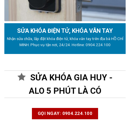
SỬA KHÓA ĐIỆN TỬ, KHÓA VÂN TAY
Nhận sửa chữa, lắp đặt khóa điện tử, khóa vân tay trên địa bà HỒ CHÍ
MINH. Phục vụ tận nơi, 24/24. Hotline:
0904.224.100
SỬA KHÓA GIA HUY -
ALO 5 PHÚT LÀ CÓ
GỌI NGAY: 0904.224.100