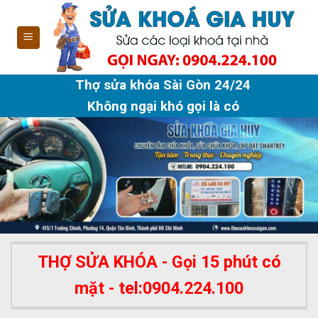
Skip
to
content
Thợ sửa khóa Sài Gòn 24/24
Không ngại khó gọi là có
THỢ SỬA KHÓA - Gọi 15 phút có
mặt - tel:0904.224.100