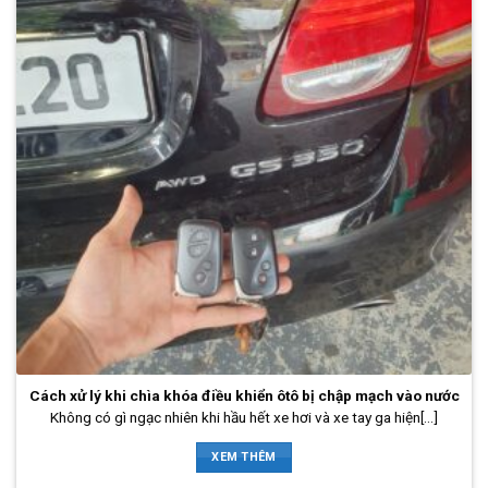
Cách xử lý khi chìa khóa điều khiển ôtô bị chập mạch vào nước
Không có gì ngạc nhiên khi hầu hết xe hơi và xe tay ga hiện[...]
XEM THÊM