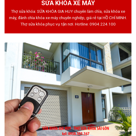
SỬA KHÓA XE MÁY
Thợ sửa khóa: SỬA KHÓA GIA HUY chuyên làm chìa, sửa khóa xe
máy, đánh chìa khóa xe máy chuyên nghiệp, giá rẻ tại HỒ CHÍ MINH.
Thợ sửa khóa phục vụ tận nơi. Hotline:
0904.224.100