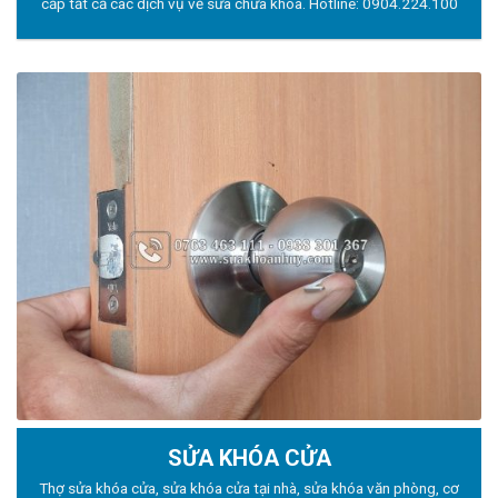
cấp tất cả các dịch vụ về sửa chữa khóa. Hotline:
0904.224.100
SỬA KHÓA CỬA
Thợ sửa khóa
cửa, sửa khóa cửa tại nhà, sửa khóa văn phòng, cơ