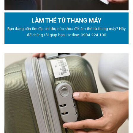
LÀM THẺ TỪ THANG MÁY
Bạn đang cần tìm địa chỉ thợ sửa khóa để làm thẻ từ thang máy? Hãy
để chúng tôi giúp bạn. Hotline:
0904.224.100