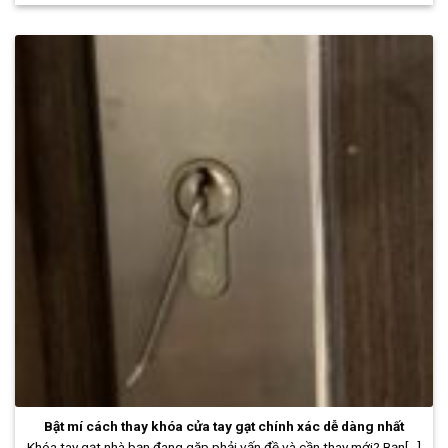
Bật mí cách thay khóa cửa tay gạt chính xác dễ dàng nhất
Khóa tay gạt nhà bạn đang gặp phải vấn đề và cần thay mới? Bạn[...]