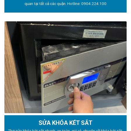
quan tại tất cả các quận. Hotline:
0904.224.100
SỬA KHÓA KÉT SẮT
Thợ sửa khóa
két sắt nhanh, an toàn, giá rẻ, chuyên về khóa két sắt: